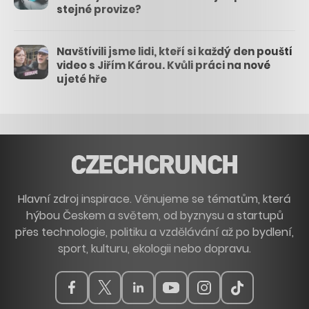
stejné provize?
Navštívili jsme lidi, kteří si každý den pouští
video s Jiřím Károu. Kvůli práci na nové
ujeté hře
Hlavní zdroj inspirace. Věnujeme se tématům, která
hýbou Českem a světem, od byznysu a startupů
přes technologie, politiku a vzdělávání až po bydlení,
sport, kulturu, ekologii nebo dopravu.