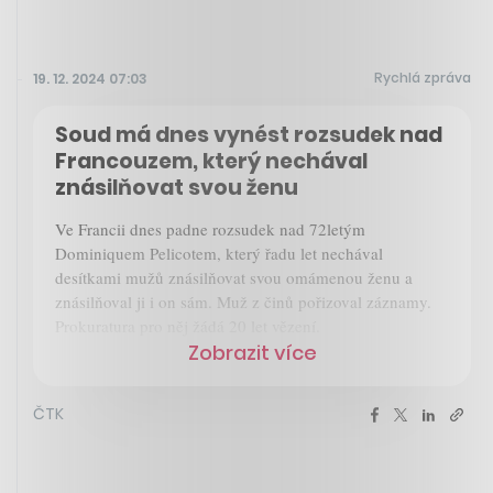
Rychlá zpráva
19. 12. 2024 07:03
Soud má dnes vynést rozsudek nad
Francouzem, který nechával
znásilňovat svou ženu
Ve Francii dnes padne rozsudek nad 72letým
Dominiquem Pelicotem, který řadu let nechával
desítkami mužů znásilňovat svou omámenou ženu a
znásilňoval ji i on sám. Muž z činů pořizoval záznamy.
Prokuratura pro něj žádá 20 let vězení.
Zobrazit více
ČTK