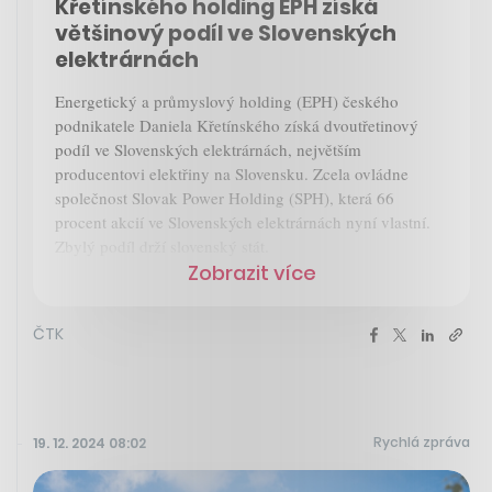
Křetínského holding EPH získá
většinový podíl ve Slovenských
elektrárnách
Energetický a průmyslový holding (EPH) českého
podnikatele Daniela Křetínského získá dvoutřetinový
podíl ve Slovenských elektrárnách, největším
producentovi elektřiny na Slovensku. Zcela ovládne
společnost Slovak Power Holding (SPH), která 66
procent akcií ve Slovenských elektrárnách nyní vlastní.
Zbylý podíl drží slovenský stát.
Zobrazit více
ČTK
Rychlá zpráva
19. 12. 2024 08:02