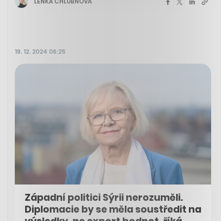
LENKA CHLUBNOVÁ
19. 12. 2024 06:25
Západní politici Sýrii nerozuměli.
Diplomacie by se měla soustředit na