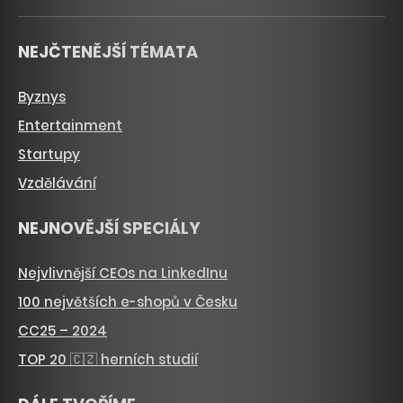
NEJČTENĚJŠÍ TÉMATA
Byznys
Entertainment
Startupy
Vzdělávání
NEJNOVĚJŠÍ SPECIÁLY
Nejvlivnější CEOs na LinkedInu
100 největších e-shopů v Česku
CC25 – 2024
TOP 20 🇨🇿 herních studií