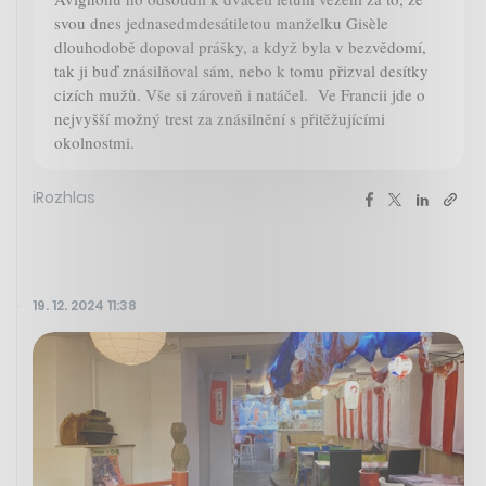
svou dnes jednasedmdesátiletou manželku Gisèle
dlouhodobě dopoval prášky, a když byla v bezvědomí,
tak ji buď znásilňoval sám, nebo k tomu přizval desítky
cizích mužů. Vše si zároveň i natáčel. Ve Francii jde o
nejvyšší možný trest za znásilnění s přitěžujícími
okolnostmi.
iRozhlas
19. 12. 2024 11:38