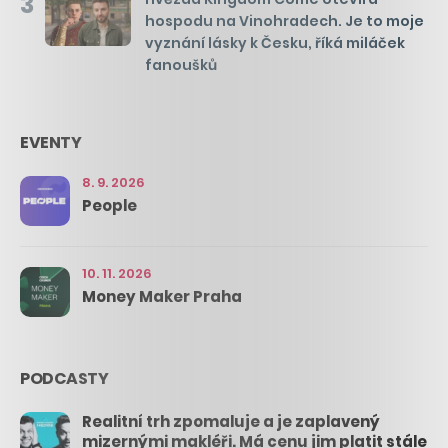
3
hospodu na Vinohradech. Je to moje
vyznání lásky k Česku, říká miláček
fanoušků
EVENTY
8. 9. 2026
People
10. 11. 2026
Money Maker Praha
PODCASTY
Realitní trh zpomaluje a je zaplavený
mizernými makléři. Má cenu jim platit stále