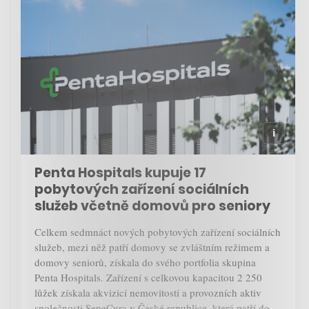
Penta Hospitals kupuje 17
pobytových zařízení sociálních
služeb včetně domovů pro seniory
Celkem sedmnáct nových pobytových zařízení sociálních
služeb, mezi něž patří domovy se zvláštním režimem a
domovy seniorů, získala do svého portfolia skupina
Penta Hospitals. Zařízení s celkovou kapacitou 2 250
lůžek získala akvizicí nemovitostí a provozních aktiv
společnosti SeneCura v České republice, která patří do