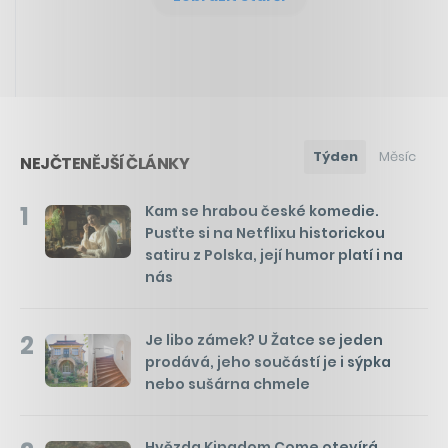
Týden
Měsíc
NEJČTENĚJŠÍ ČLÁNKY
1
Kam se hrabou české komedie.
Pusťte si na Netflixu historickou
satiru z Polska, její humor platí i na
nás
2
Je libo zámek? U Žatce se jeden
prodává, jeho součástí je i sýpka
nebo sušárna chmele
Hvězda Kingdom Come otevírá