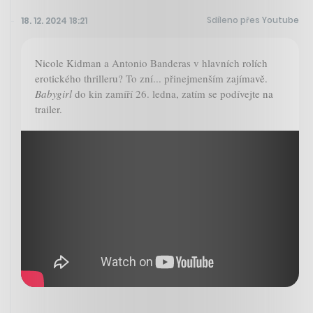
Sdíleno přes Youtube
18. 12. 2024 18:21
Nicole Kidman a Antonio Banderas v hlavních rolích
erotického thrilleru? To zní... přinejmenším zajímavě.
Babygirl
do kin zamíří 26. ledna, zatím se podívejte na
trailer.