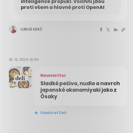
inteligence propukl. Všichni jdou
proti všem a hlavně proti OpenAI
LUBOŠ KREČ
18. 12. 2024 19:00
Newsletter
Sladké pečivo, nudle a navrch
japonské okonomiyaki jako z
Ósaky
Odebírat Deli