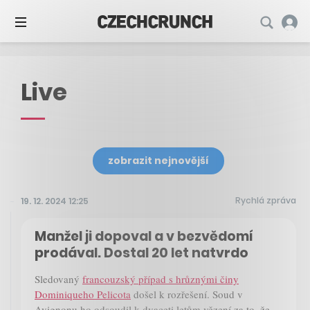
Live
zobrazit nejnovější
Rychlá zpráva
19. 12. 2024 12:25
Manžel ji dopoval a v bezvědomí
prodával. Dostal 20 let natvrdo
Sledovaný
francouzský případ s hrůznými činy
Dominiqueho Pelicota
došel k rozřešení. Soud v
Avignonu ho odsoudil k dvaceti letům vězení za to, že