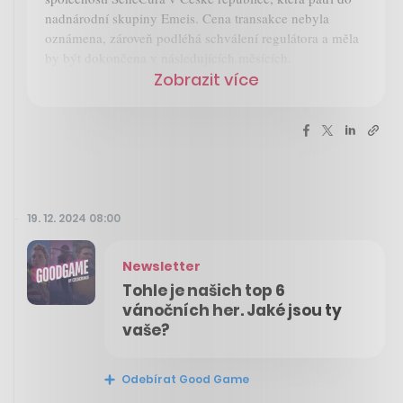
nadnárodní skupiny Emeis. Cena transakce nebyla
oznámena, zároveň podléhá schválení regulátora a měla
by být dokončena v následujících měsících.
Zobrazit více
19. 12. 2024 08:00
Newsletter
Tohle je našich top 6
vánočních her. Jaké jsou ty
vaše?
Odebírat Good Game