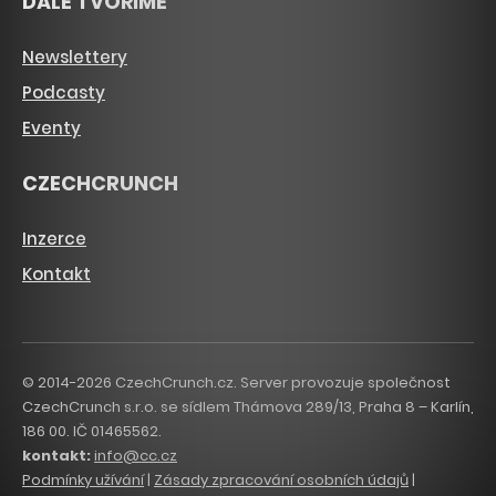
DÁLE TVOŘÍME
Newslettery
Podcasty
Eventy
CZECHCRUNCH
Inzerce
Kontakt
© 2014-2026 CzechCrunch.cz. Server provozuje společnost
CzechCrunch s.r.o. se sídlem Thámova 289/13, Praha 8 – Karlín,
186 00. IČ 01465562.
kontakt:
info@cc.cz
Podmínky užívání
|
Zásady zpracování osobních údajů
|