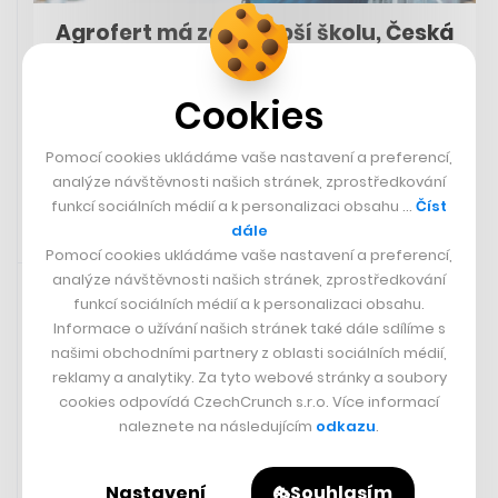
Agrofert má za nejlepší školu, Česká
pošta ho fyzicky i psychicky
vyčerpala. Teď staví vlastní byznys
Cookies
PETER BREJČÁK
Pomocí cookies ukládáme vaše nastavení a preferencí,
analýze návštěvnosti našich stránek, zprostředkování
funkcí sociálních médií a k personalizaci obsahu …
Číst
dále
Pomocí cookies ukládáme vaše nastavení a preferencí,
Doporučujeme
18. 12. 2024 21:01
analýze návštěvnosti našich stránek, zprostředkování
funkcí sociálních médií a k personalizaci obsahu.
„Komfort vás nikdy nikam
Informace o užívání našich stránek také dále sdílíme s
neposune.“
našimi obchodními partnery z oblasti sociálních médií,
reklamy a analytiky. Za tyto webové stránky a soubory
- Zuzana Kloudová z rodinné firmy Maso Klouda o přístupu k podnikání
cookies odpovídá CzechCrunch s.r.o. Více informací
Čtěte dále
naleznete na následujícím
odkazu
.
Nastavení
Souhlasím