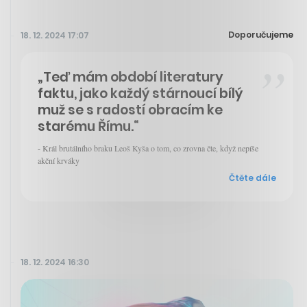
Doporučujeme
18. 12. 2024 17:07
„Teď mám období literatury
faktu, jako každý stárnoucí bílý
muž se s radostí obracím ke
starému Římu.“
- Král brutálního braku Leoš Kyša o tom, co zrovna čte, když nepíše
akční krváky
Čtěte dále
18. 12. 2024 16:30