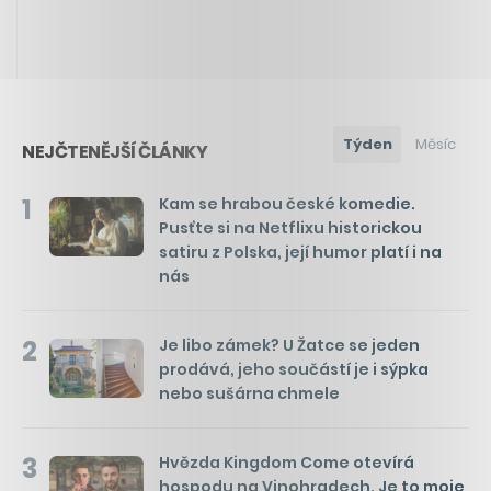
Týden
Měsíc
NEJČTENĚJŠÍ ČLÁNKY
1
Kam se hrabou české komedie.
Pusťte si na Netflixu historickou
satiru z Polska, její humor platí i na
nás
2
Je libo zámek? U Žatce se jeden
prodává, jeho součástí je i sýpka
nebo sušárna chmele
3
Hvězda Kingdom Come otevírá
hospodu na Vinohradech. Je to moje