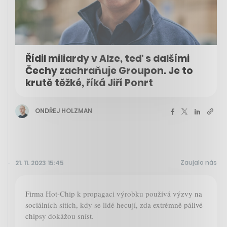
Řídil miliardy v Alze, teď s dalšími
Čechy zachraňuje Groupon. Je to
krutě těžké, říká Jiří Ponrt
ONDŘEJ HOLZMAN
Zaujalo nás
21. 11. 2023 15:45
Firma Hot-Chip k propagaci výrobku používá výzvy na
sociálních sítích, kdy se lidé hecují, zda extrémně pálivé
chipsy dokážou sníst.