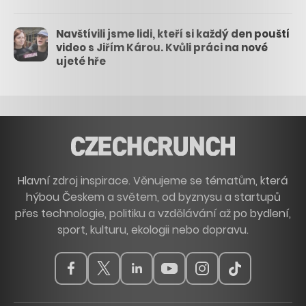
Navštívili jsme lidi, kteří si každý den pouští
video s Jiřím Károu. Kvůli práci na nové
ujeté hře
Hlavní zdroj inspirace. Věnujeme se tématům, která
hýbou Českem a světem, od byznysu a startupů
přes technologie, politiku a vzdělávání až po bydlení,
sport, kulturu, ekologii nebo dopravu.