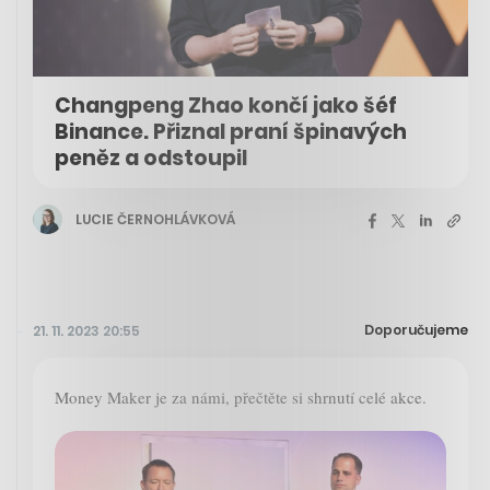
Changpeng Zhao končí jako šéf
Binance. Přiznal praní špinavých
peněz a odstoupil
LUCIE ČERNOHLÁVKOVÁ
Doporučujeme
21. 11. 2023 20:55
Money Maker je za námi, přečtěte si shrnutí celé akce.