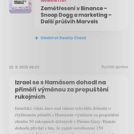
Newsletter
Zemětřesení v Binance –
Snoop Dogg a marketing –
Další průšvih Marvels
Odebírat Reality Check
Rychlá zpráva
22. 11. 2023 06:32
Izrael se s Hamásem dohodl na
příměří výměnou za propuštění
rukojmích
Izraelská vláda dnes nad ránem schválila dohodu o
čtyřdenním příměří s Hamásem výměnou za propuštění
zhruba 50 rukojmích držených v Pásmu Gazy. Hamás
dohodu přivítal s tím, že zajistí osvobození 150