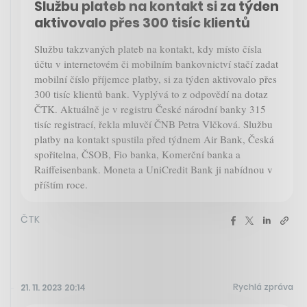
Službu plateb na kontakt si za týden
aktivovalo přes 300 tisíc klientů
Službu takzvaných plateb na kontakt, kdy místo čísla
účtu v internetovém či mobilním bankovnictví stačí zadat
mobilní číslo příjemce platby, si za týden aktivovalo přes
300 tisíc klientů bank. Vyplývá to z odpovědí na dotaz
ČTK. Aktuálně je v registru České národní banky 315
tisíc registrací, řekla mluvčí ČNB Petra Vlčková. Službu
platby na kontakt spustila před týdnem Air Bank, Česká
spořitelna, ČSOB, Fio banka, Komerční banka a
Raiffeisenbank. Moneta a UniCredit Bank ji nabídnou v
příštím roce.
ČTK
Rychlá zpráva
21. 11. 2023 20:14