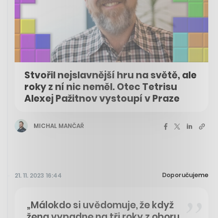
Stvořil nejslavnější hru na světě, ale
roky z ní nic neměl. Otec Tetrisu
Alexej Pažitnov vystoupí v Praze
MICHAL MANČAŘ
Doporučujeme
21. 11. 2023 16:44
„Málokdo si uvědomuje, že když
žena vypadne na tři roky z oboru,