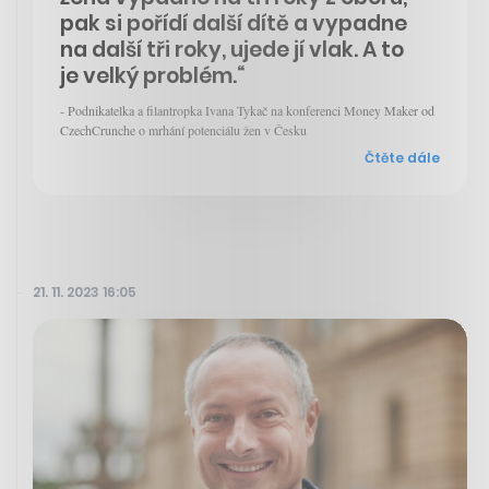
pak si pořídí další dítě a vypadne
na další tři roky, ujede jí vlak. A to
je velký problém.“
- Podnikatelka a filantropka Ivana Tykač na konferenci Money Maker od
CzechCrunche o mrhání potenciálu žen v Česku
Čtěte dále
21. 11. 2023 16:05