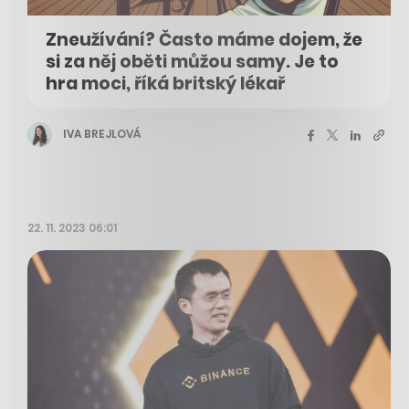
Zneužívání? Často máme dojem, že
si za něj oběti můžou samy. Je to
hra moci, říká britský lékař
IVA BREJLOVÁ
22. 11. 2023 06:01