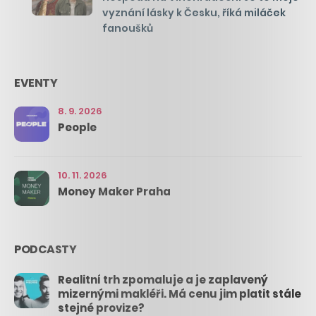
vyznání lásky k Česku, říká miláček
fanoušků
EVENTY
8. 9. 2026
People
10. 11. 2026
Money Maker Praha
PODCASTY
Realitní trh zpomaluje a je zaplavený
mizernými makléři. Má cenu jim platit stále
stejné provize?