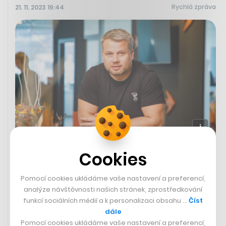
Rychlá zpráva
21. 11. 2023 19:44
Cookies
Finanční zprostředkovatel FinGO
bude vlastnit opět jen Lukáš Novák
Pomocí cookies ukládáme vaše nastavení a preferencí,
Finanční zprostředkovatelská společnost FinGO bude mít
analýze návštěvnosti našich stránek, zprostředkování
opět jen jednoho majitele. Zakladatel a majitel skupiny
funkcí sociálních médií a k personalizaci obsahu …
Číst
Lukáš Novák kupuje podíl od Enterprise Investors, kteří
dále
do skupiny FinGO
vstoupili před dvěma lety
jako
Pomocí cookies ukládáme vaše nastavení a preferencí,