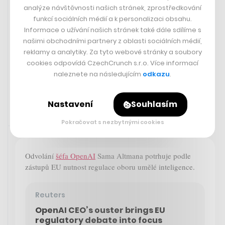
minoritní akcionář. FinGO působí na Slovensku od roku
analýze návštěvnosti našich stránek, zprostředkování
2018 a v Česku od roku 2021. V témže roce vstoupila
funkcí sociálních médií a k personalizaci obsahu.
do skupiny jako minoritní akcionář Enterprise Investors
Informace o užívání našich stránek také dále sdílíme s
(EI), jedna z největších private equity společností ve
našimi obchodními partnery z oblasti sociálních médií,
střední a východní Evropě.
reklamy a analytiky. Za tyto webové stránky a soubory
cookies odpovídá CzechCrunch s.r.o. Více informací
naleznete na následujícím
odkazu
.
ČTK
Nastavení
Souhlasím
Pokračovat s nezbytnými cookies
Zaujalo nás
21. 11. 2023 18:44
Odvolání
šéfa OpenAI
Sama Altmana potrhuje podle
zástupů EU nutnost regulace oboru umělé inteligence.
Reuters
OpenAI CEO’s ouster brings EU
regulatory debate into focus