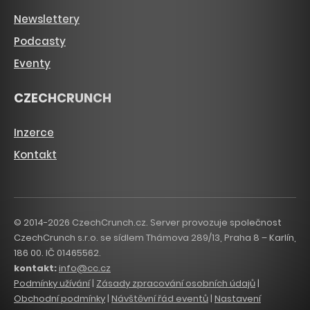
Newslettery
Podcasty
Eventy
CZECHCRUNCH
Inzerce
Kontakt
© 2014-2026 CzechCrunch.cz. Server provozuje společnost
CzechCrunch s.r.o. se sídlem Thámova 289/13, Praha 8 – Karlín,
186 00. IČ 01465562.
kontakt:
info@cc.cz
Podmínky užívání
|
Zásady zpracování osobních údajů
|
Obchodní podmínky
|
Návštěvní řád eventů
|
Nastavení