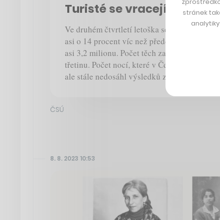
zprostředko
Turisté se vracejí do Česk
stránek tak
analytik
Ve druhém čtvrtletí letoška se v Česku ubyto
asi o 14 procent víc než předchozí rok. Víc b
asi 3,2 milionu. Počet těch zahraničních ale r
třetinu. Počet nocí, které v Česku strávili zah
ale stále nedosáhl výsledků z roku 2019, te
ČSÚ
8. 8. 2023 10:53