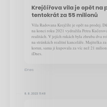
Krejčířova vila je opět na 
tentokrát za 55 milionů
Vila Radovana Krejčíře je opět na prodej. D
na konci roku 2021 vydražila Petra Kučerová
realitách. V jejích rukách byla zhruba dva ro
na stránkách realitní kanceláře. Majitelka z
korun, sama ji kupovala za víc než 21 milion
iDnes.
iDnes
8. 8. 2023 11:48