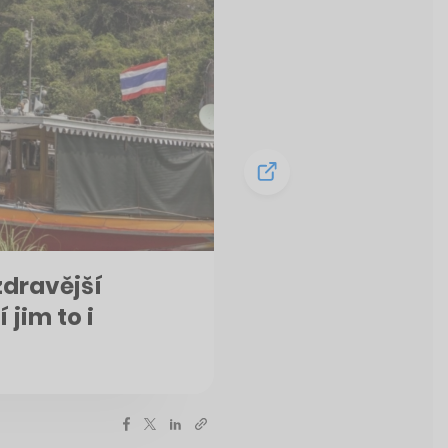
zdravější
 jim to i