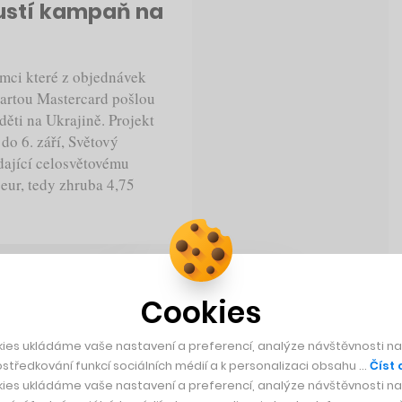
ustí kampaň na
ámci které z objednávek
artou Mastercard pošlou
děti na Ukrajině. Projekt
do 6. září, Světový
dající celosvětovému
eur, tedy zhruba 4,75
Cookies
ies ukládáme vaše nastavení a preferencí, analýze návštěvnosti naš
Rychlá zpráva
středkování funkcí sociálních médií a k personalizaci obsahu …
Číst 
ies ukládáme vaše nastavení a preferencí, analýze návštěvnosti naš