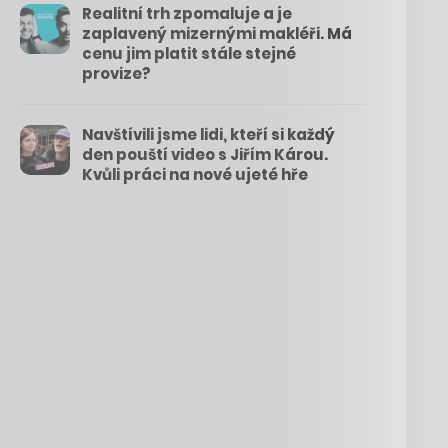
Realitní trh zpomaluje a je
zaplavený mizernými makléři. Má
cenu jim platit stále stejné
provize?
Navštívili jsme lidi, kteří si každý
den pouští video s Jiřím Károu.
Kvůli práci na nové ujeté hře