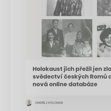
Holokaust jich přežil jen z
svědectví českých Romů a
nová online databáze
ONDŘEJ HOLZMAN