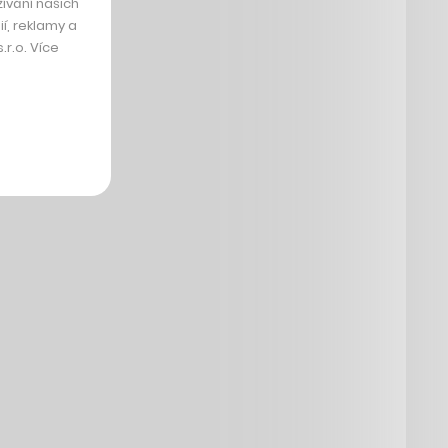
ívání našich
í, reklamy a
r.o. Více