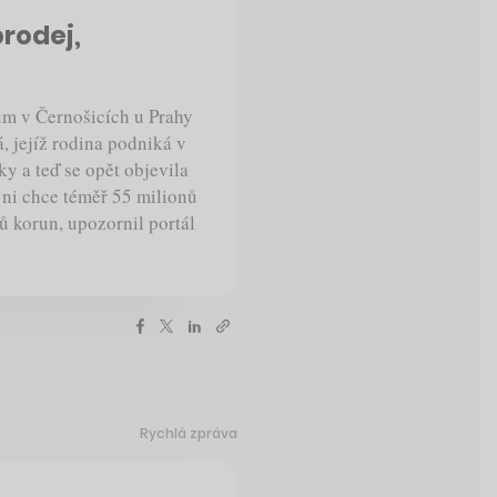
prodej,
ům v Černošicích u Prahy
, jejíž rodina podniká v
ky a teď se opět objevila
a ni chce téměř 55 milionů
ů korun, upozornil portál
Rychlá zpráva