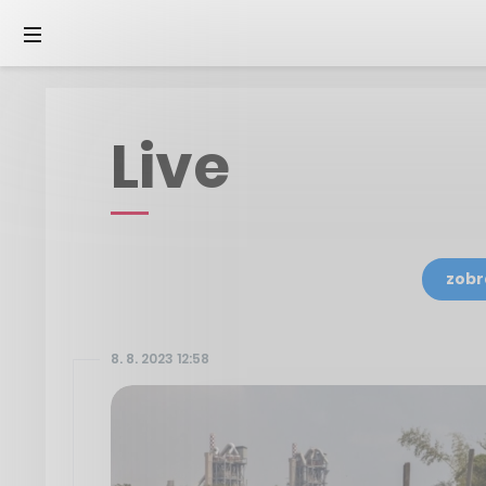
Live
zobr
8. 8. 2023 12:58