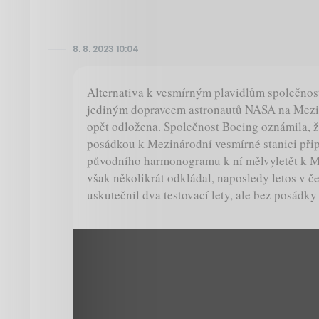
8. 8. 2023 10:04
Alternativa k vesmírným plavidlům společnost
jediným dopravcem astronautů NASA na Mezin
opět odložena. Společnost Boeing oznámila, že 
posádkou k Mezinárodní vesmírné stanici přip
původního harmonogramu k ní mělvyletět k Mez
však několikrát odkládal, naposledy letos v 
uskutečnil dva testovací lety, ale bez posádk