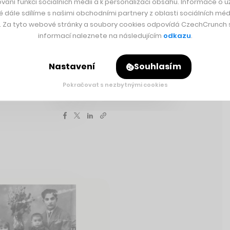
vání funkcí sociálních médií a k personalizaci obsahu. Informace o už
a
é dále sdílíme s našimi obchodními partnery z oblasti sociálních médi
y. Za tyto webové stránky a soubory cookies odpovídá CzechCrunch s.
valo 5,8 milionu turistů –
informací naleznete na následujícím
odkazu
.
ylo domácích turistů, a to
ostl výrazněji, skoro o
Nastavení
Souhlasím
raniční turisté, stoupal,
dy z dob před pandemií.
Pokračovat s nezbytnými cookies