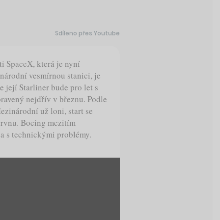
Sdíleno přes Youtube
i SpaceX, která je nyní
árodní vesmírnou stanici, je
její Starliner bude pro let s
ravený nejdřív v březnu. Podle
inárodní už loni, start se
červnu. Boeing mezitím
y a s technickými problémy.