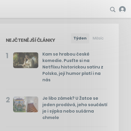
Týden
Měsíc
NEJČTENĚJŠÍ ČLÁNKY
1
Kam se hrabou české
komedie. Pusťte si na
Netflixu historickou satiru z
Polska, její humor platí i na
nás
2
Je libo zámek? U Žatce se
jeden prodává, jeho součástí
je i sýpka nebo sušárna
chmele