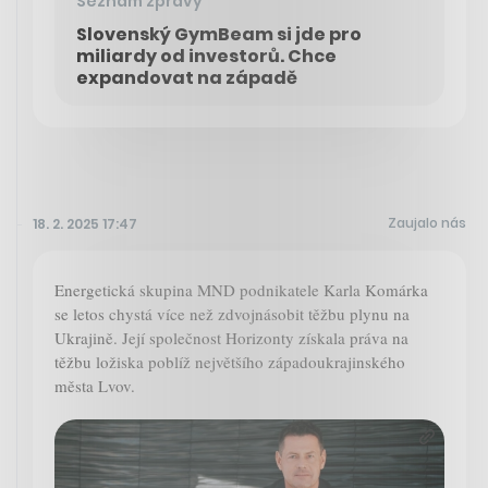
Seznam zprávy
Slovenský GymBeam si jde pro
miliardy od investorů. Chce
expandovat na západě
Zaujalo nás
18. 2. 2025 17:47
Energetická skupina MND podnikatele Karla Komárka
se letos chystá více než zdvojnásobit těžbu plynu na
Ukrajině. Její společnost Horizonty získala práva na
těžbu ložiska poblíž největšího západoukrajinského
města Lvov.