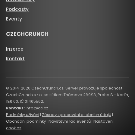
Podcasty
Eventy
CZECHCRUNCH
Inzerce
Kontakt
© 2014-2026 CzechCrunch.cz. Server provozuje společnost
CzechCrunch s.r.o. se sídlem Thámova 289/13, Praha 8 – Karlín,
186 00. IČ 01465562.
kontakt:
info@cc.cz
Podmínky užívání
|
Zásady zpracování osobních údajů
|
Obchodní podmínky
|
Návštěvní řád eventů
|
Nastavení
cookies