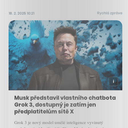
Rychlá zpráva
18. 2. 2025 10:21
Musk představil vlastního chatbota
Grok 3, dostupný je zatím jen
předplatitelům sítě X
Grok 3 je nový model umělé inteligence vyvinutý