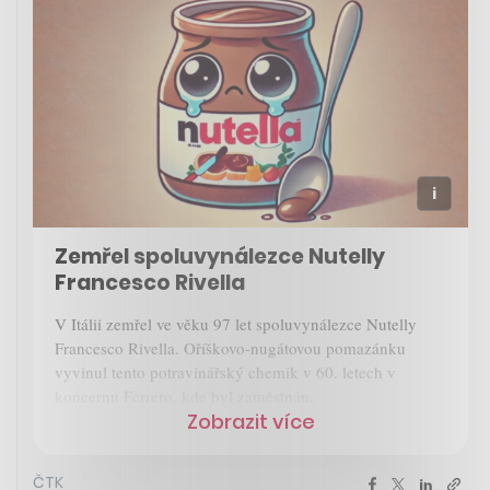
Zemřel spoluvynálezce Nutelly
Francesco Rivella
V Itálii zemřel ve věku 97 let spoluvynálezce Nutelly
Francesco Rivella. Oříškovo-nugátovou pomazánku
vyvinul tento potravinářský chemik v 60. letech v
koncernu Ferrero, kde byl zaměstnán.
Zobrazit více
ČTK