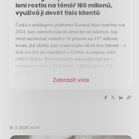
loni rostla na téměř 160 milionů,
využívá ji devět tisíc klientů
Česká e-mailingová platforma Ecomail hlásí úspěšný rok
2024, kdy zároveň oslavila deset let od založení. Její
obrat meziročně vzrostl o 38 procent na 157 milionů
korun, její služby pak využívá přes devět tisíc klientů – z
těch nových jde například o GoOut, 4camping nebo
OREA Hotels. Počet platících zákazníků měl jen v
tuzemsku vyrůst o 34 procent, v Polsku pak o 716
procent.
Zobrazit více
18. 2. 2025 14:34