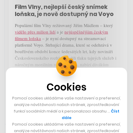
Film Vlny, nejlepší český snímek
loňska, je nově dostupný na Voyo
Populární film Vlny režírovaný Jiřím Mádlem – který
vidělo přes milion lidí
a je
nejúspěšnějším českým
filmem loňska
– je nyní dostupný na streamovací
platformě Voyo. Strhující drama, které se odehrává v
bouřlivém období konce šedesátých let, kdy novináři
Československého rozhlasu čelili tlaku tajných služeb i
náročným morálním rozhodnutím, nabízí divákům
jedinečný pohled na sílu lidské odvahy a cenu svobody.
Zobrazit více
Cookies
Pomocí cookies ukládáme vaše nastavení a preferencí,
analýze návštěvnosti našich stránek, zprostředkování
funkcí sociálních médií a k personalizaci obsahu …
Číst
dále
Pomocí cookies ukládáme vaše nastavení a preferencí,
18. 2. 2025 11:32
analýze návštěvnosti našich stránek, zprostředkování