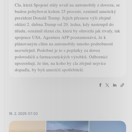
Cla, která Spojené státy uvalí na automobily z dovozu, se
budou pohybovat kolem 25 procent, oznámil americký
prezident Donald Trump. Jejich přesnou výši zřejmě
ohlásí 2. dubna.Trump od 20. ledna, kdy nastoupil do
úřadu, oznámil různá cla, která by ohrozila jak rivaly, tak
spojence USA. Agentura AFP poznamenává, že k
plánovaným clům na automobily mnoho podrobností
nezveřejnil. Podobné je to s poplatky za dovoz
polovodičů a farmaceutických výrobků. Odborníci
upozorňují, že tím, na koho by cla zřejmě nejvíce
dopadla, by byli američtí spotřebitelé.
19. 2. 2025 07:02