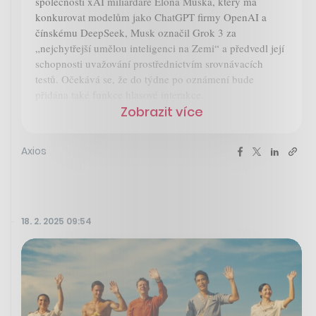
společností xAI miliardáře Elona Muska, který má
konkurovat modelům jako ChatGPT firmy OpenAI a
čínskému DeepSeek, Musk označil Grok 3 za
„nejchytřejší umělou inteligenci na Zemi“ a předvedl její
schopnosti uvažování prostřednictvím srovnávacích
testů. Očekává se, že do týdne po oznámení bude
přidána také funkce hlasové interakce.
Zobrazit více
Axios
18. 2. 2025 09:54