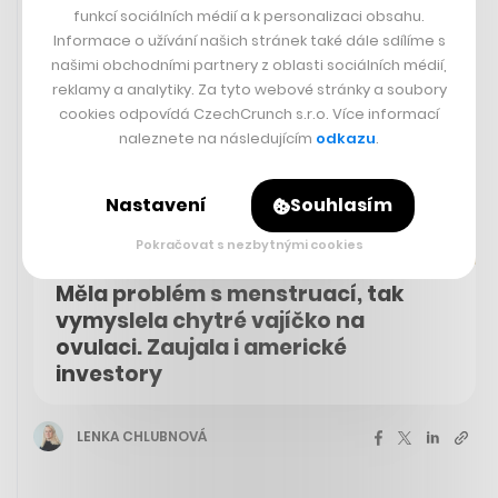
funkcí sociálních médií a k personalizaci obsahu.
Informace o užívání našich stránek také dále sdílíme s
našimi obchodními partnery z oblasti sociálních médií,
reklamy a analytiky. Za tyto webové stránky a soubory
cookies odpovídá CzechCrunch s.r.o. Více informací
naleznete na následujícím
odkazu
.
Nastavení
Souhlasím
Pokračovat s nezbytnými cookies
Měla problém s menstruací, tak
vymyslela chytré vajíčko na
ovulaci. Zaujala i americké
investory
LENKA CHLUBNOVÁ