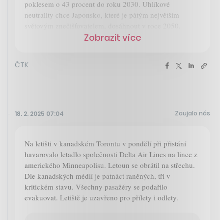
poklesem o 43 procent do roku 2030. Uhlíkové
neutrality chce Japonsko, které je pátým největším
světovým znečišťovatelem, dosáhnout v roce 2050.
Zobrazit více
ČTK
Zaujalo nás
18. 2. 2025 07:04
Na letišti v kanadském Torontu v pondělí při přistání
havarovalo letadlo společnosti Delta Air Lines na lince z
amerického Minneapolisu. Letoun se obrátil na střechu.
Dle kanadských médií je patnáct raněných, tři v
kritickém stavu. Všechny pasažéry se podařilo
evakuovat. Letiště je uzavřeno pro přílety i odlety.