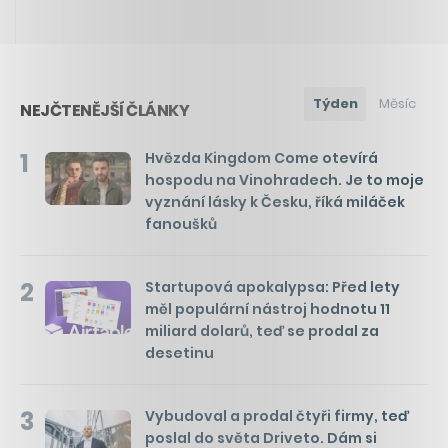
Týden
Měsíc
NEJČTENĚJŠÍ ČLÁNKY
1
Hvězda Kingdom Come otevírá
hospodu na Vinohradech. Je to moje
vyznání lásky k Česku, říká miláček
fanoušků
2
Startupová apokalypsa: Před lety
měl populární nástroj hodnotu 11
miliard dolarů, teď se prodal za
desetinu
3
Vybudoval a prodal čtyři firmy, teď
poslal do světa Driveto. Dám si