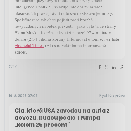
populárním jazykovým modelem s prvky umělé
inteligence ChatGPT, zvažuje udělení zvláštních
hlasovacích práv správní radě své neziskové jednotky.
Společnost se tak chce pojistit proti hrozbě
nevyžádaných nabídek převzetí – jako byla ta ze strany
Elona Muska, který za akvizici nabízel 97,4 miliardy
dolarů (2,34 bilionu korun). Informoval o tom server listu
Financial Times
(FT) s odvoláním na informované
zdroje.
ČTK
Rychlá zpráva
19. 2. 2025 07:05
Cla, která USA zavedou na auta z
dovozu, budou podle Trumpa
„kolem 25 procent“