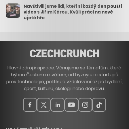
Navštívili jsme lidi, kteří si každý den pouští
video s Jiřím Károu. Kvůli práci na nové
ujeté hře
Hlavní zdroj inspirace. Věnujeme se tématům, která
hýbou Českem a světem, od byznysu a startupů
přes technologie, politiku a vzdělávání až po bydlení,
sport, kulturu, ekologii nebo dopravu.