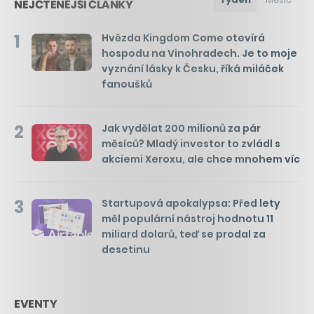
NEJČTENĚJŠÍ ČLÁNKY
1
Hvězda Kingdom Come otevírá
hospodu na Vinohradech. Je to moje
vyznání lásky k Česku, říká miláček
fanoušků
2
Jak vydělat 200 milionů za pár
měsíců? Mladý investor to zvládl s
akciemi Xeroxu, ale chce mnohem víc
3
Startupová apokalypsa: Před lety
měl populární nástroj hodnotu 11
miliard dolarů, teď se prodal za
desetinu
EVENTY