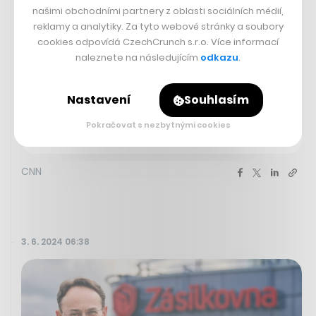
našimi obchodními partnery z oblasti sociálních médií,
prezidenta a také své zástupce v parlamentu a ve vedení
reklamy a analytiky. Za tyto webové stránky a soubory
regionů. Volby pronásledovalo násilí, během kampaně
cookies odpovídá CzechCrunch s.r.o. Více informací
bylo zabito několik kandidátů a klid nebyl ani včera. I
naleznete na následujícím
odkazu
.
tak k urnám podle odhadů mohlo přijít na 100 milionů
oprávněných voličů. Oficiální výsledky zatím nejsou
známé, podle
AFP a Reuters
se vítězkou s velkým
Nastavení
Souhlasím
náskokem zřejmě stala bývalá starostka hlavního města a
kandidátka vládní strany Claudia Sheinbaumová, její
Pokračovat s nezbytnými cookies
hlavní protikandidátkou byla Xóchitl Gálvezová.
CNN
3. 6. 2024 06:38