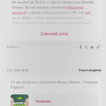
Na sociální síti TikTok se objevil oficiální účet Donalda
Trumpa. Bývalý americký prezident
přidal první
příspěvek
o víkendu během galavečera UFC. Jak
píše
server
Politico
, Trump chce tímto krokem oslovit
zejména mladší potenciální voliče před listopadovými
volbami.
Zobrazit více
Politico
Doporučujeme
2. 6. 2024 19:05
Už jste slyšeli nový díl podastu Money Makeru s Tomášem
Čuprem?
Podcast