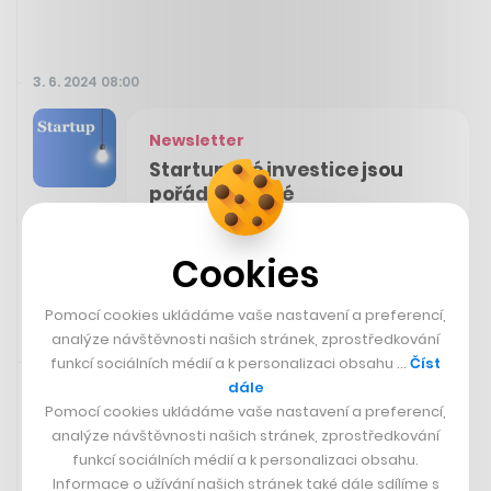
3. 6. 2024 08:00
Newsletter
Startupové investice jsou
pořád zamrzlé
Odebírat Startup
Cookies
Pomocí cookies ukládáme vaše nastavení a preferencí,
analýze návštěvnosti našich stránek, zprostředkování
Rychlá zpráva
3. 6. 2024 07:01
funkcí sociálních médií a k personalizaci obsahu …
Číst
dále
Pomocí cookies ukládáme vaše nastavení a preferencí,
V Mexiku skončily volby, do čela
analýze návštěvnosti našich stránek, zprostředkování
země se poprvé postaví žena
funkcí sociálních médií a k personalizaci obsahu.
Informace o užívání našich stránek také dále sdílíme s
Mexičané za sebou mají velký den – včera volili nového