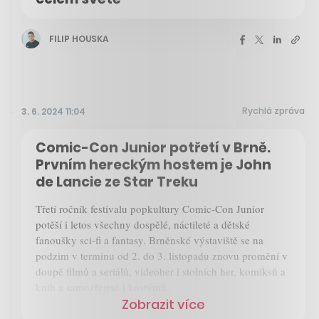
FILIP HOUSKA
Rychlá zpráva
3. 6. 2024 11:04
Comic-Con Junior potřetí v Brně.
Prvním hereckým hostem je John
de Lancie ze Star Treku
Třetí ročník festivalu popkultury Comic-Con Junior
potěší i letos všechny dospělé, náctileté a dětské
fanoušky sci-fi a fantasy. Brněnské výstaviště se na
podzim v termínu od 2. do 3. listopadu znovu promění v
doupě filmů a seriálů, videoher i stolních her, komiksů a
knih a samozřejmě i kostýmů.
Zobrazit více