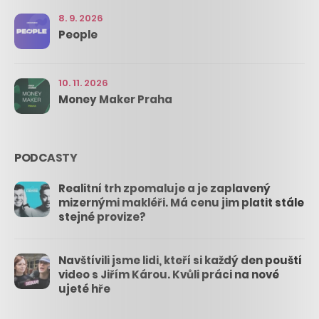
8. 9. 2026
People
10. 11. 2026
Money Maker Praha
PODCASTY
Realitní trh zpomaluje a je zaplavený
mizernými makléři. Má cenu jim platit stále
stejné provize?
Navštívili jsme lidi, kteří si každý den pouští
video s Jiřím Károu. Kvůli práci na nové
ujeté hře