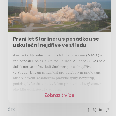
První let Starlineru s posádkou se
uskuteční nejdříve ve středu
Americký Národní úřad pro letectví a vesmír (NASA) a
společnosti Boeing a United Launch Alliance (ULA) se o
další start vesmírné lodi Starliner pokusí nejdříve
ve
středu
. Dnešní příležitost pro odlet první pilotované
mise v novém kosmickém plavidle týmy nevyužijí,
potřebují více času na vyřešení problému, který zamezil
plavidlu odstartovat v sobotu.
Zobrazit více
ČTK