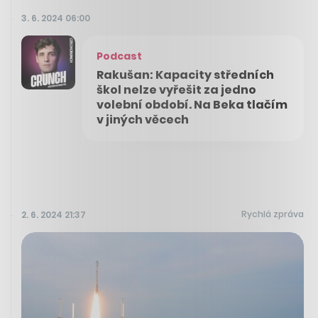
3. 6. 2024 06:00
Podcast
Rakušan: Kapacity středních
škol nelze vyřešit za jedno
volební období. Na Beka tlačím
v jiných věcech
Rychlá zpráva
2. 6. 2024 21:37