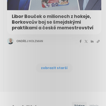
Libor Bouček o milionech z hokeje,
Borkovcův boj se šmejdskými
praktikami a české memestrovství
ONDŘEJ HOLZMAN
zobrazit starší
Týden
Měsíc