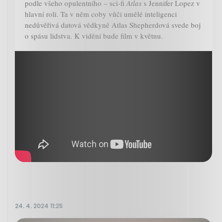
podle všeho opulentního – sci-fi
Atlas
s Jennifer Lopez v
hlavní roli. Ta v něm coby vůči umělé inteligenci
nedůvěřivá datová vědkyně Atlas Shepherdová svede boj
o spásu lidstva. K vidění bude film v květnu.
24. 4. 2024 11:25