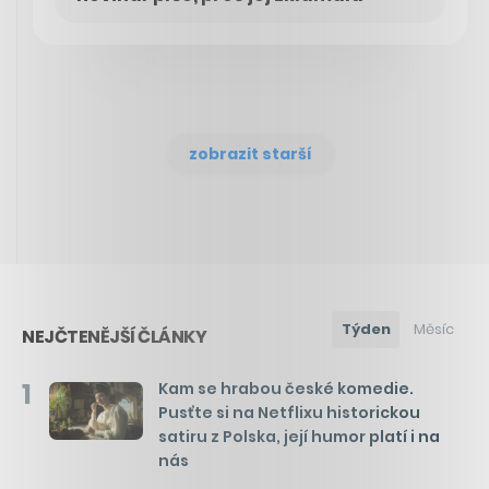
zobrazit starší
Týden
Měsíc
NEJČTENĚJŠÍ ČLÁNKY
1
Kam se hrabou české komedie.
Pusťte si na Netflixu historickou
satiru z Polska, její humor platí i na
nás