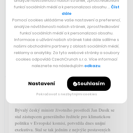
analýze návštěvnosti našich stránek, zprostředkování
funkcí sociálních médií a k personalizaci obsahu …
Číst
Podcast
dále
Vsadil na Rohlík i Slevomat.
Pomocí cookies ukládáme vaše nastavení a preferencí,
Kalibr typu Tomáše Čupra
analýze návštěvnosti našich stránek, zprostředkování
potkáte jednou za dekádu, říká
funkcí sociálních médií a k personalizaci obsahu.
investor Pavel Mucha
Informace o užívání našich stránek také dále sdílíme s
našimi obchodními partnery z oblasti sociálních médií,
reklamy a analytiky. Za tyto webové stránky a soubory
cookies odpovídá CzechCrunch s.r.o. Více informací
naleznete na následujícím
odkazu
.
Rychlá zpráva
23. 4. 2024 21:23
Nastavení
Souhlasím
Český exministr Dusík získal jeden z
Pokračovat s nezbytnými cookies
nejvyšších postů v Bruselu
Bývalý český ministr životního prostředí Jan Dusík se
stal zástupcem generálního ředitele pro klimatickou
politiku v Evropské komisi, potvrdila dnes unijní
exekutiva. Stal se tak jedním z nejvýše postavených