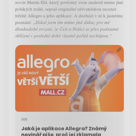
novin
Martin Ehl, který pověstný svou znalostí mimo jiné
polských reálií, sepsal originální uživatelskou recenzi
tržiště Allegro a jeho aplikace. A dochází v ní k jasnému
poznání:
„Získal jsem tím mimo jiné důkaz pro mé
dlouhodobé tvrzení, že Češi a Poláci se přes podstatné
sblížení v poslední době vlastně pořád nechápou.“
HN
Jaká je aplikace Allegra? Známý
novinář píše, proč jej zklamala