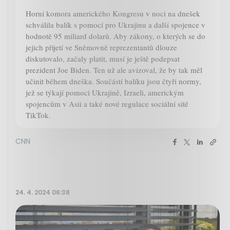
Horní komora amerického Kongresu v noci na dnešek
schválila balík s pomocí pro Ukrajinu a další spojence v
hodnotě 95 miliard dolarů. Aby zákony, o kterých se do
jejich přijetí ve Sněmovně reprezentantů dlouze
diskutovalo, začaly platit, musí je ještě podepsat
prezident Joe Biden. Ten už ale avizoval, že by tak měl
učinit během dneška. Součástí balíku jsou čtyři normy,
jež se týkají pomoci Ukrajině, Izraeli, americkým
spojencům v Asii a také nové regulace sociální sítě
TikTok.
CNN
24. 4. 2024 06:38