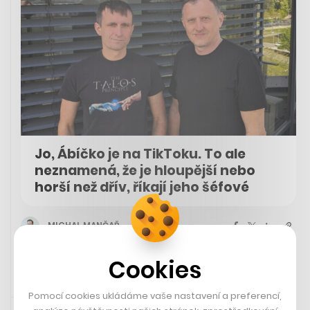
Jo, Ábíčko je na TikToku. To ale
neznamená, že je hloupější nebo
horší než dřív, říkají jeho šéfové
MICHAL MANČAŘ
Cookies
Pomocí cookies ukládáme vaše nastavení a preferencí,
24. 4. 2024 06:00