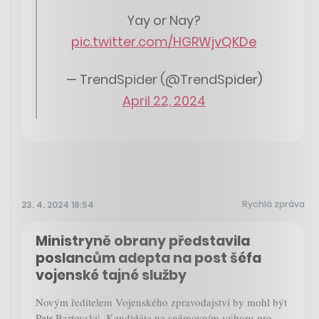
Yay or Nay?
pic.twitter.com/HGRWjvQKDe
— TrendSpider (@TrendSpider)
April 22, 2024
Rychlá zpráva
23. 4. 2024 18:54
Ministryně obrany představila
poslancům adepta na post šéfa
vojenské tajné služby
Novým ředitelem Vojenského zpravodajství by mohl být
Petr Bartovský. Kandidáta na sněmovním výboru pro