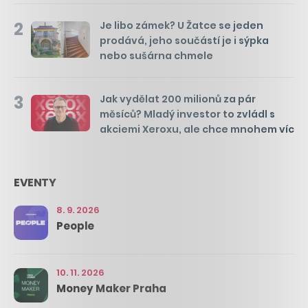
2
Je libo zámek? U Žatce se jeden
prodává, jeho součástí je i sýpka
nebo sušárna chmele
3
Jak vydělat 200 milionů za pár
měsíců? Mladý investor to zvládl s
akciemi Xeroxu, ale chce mnohem víc
EVENTY
8. 9. 2026
People
10. 11. 2026
Money Maker Praha