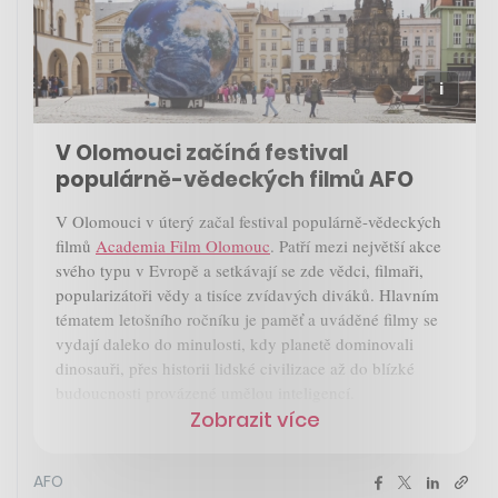
V Olomouci začíná festival
populárně-vědeckých filmů AFO
V Olomouci v úterý začal festival populárně-vědeckých
filmů
Academia Film Olomouc
. Patří mezi největší akce
svého typu v Evropě a setkávají se zde vědci, filmaři,
popularizátoři vědy a tisíce zvídavých diváků. Hlavním
tématem letošního ročníku je paměť a uváděné filmy se
vydají daleko do minulosti, kdy planetě dominovali
dinosauři, přes historii lidské civilizace až do blízké
budoucnosti provázené umělou inteligencí.
Zobrazit více
AFO