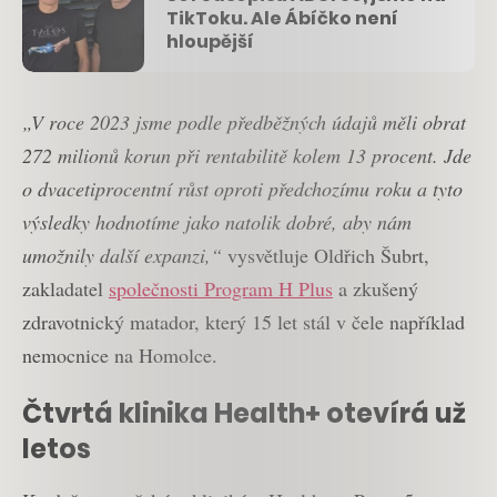
TikToku. Ale Ábíčko není
hloupější
„V roce 2023 jsme podle předběžných údajů měli obrat
272 milionů korun při rentabilitě kolem 13 procent. Jde
o dvacetiprocentní růst oproti předchozímu roku a tyto
výsledky hodnotíme jako natolik dobré, aby nám
umožnily další expanzi,“
vysvětluje Oldřich Šubrt,
zakladatel
společnosti Program H Plus
a zkušený
zdravotnický matador, který 15 let stál v čele například
nemocnice na Homolce.
Čtvrtá klinika Health+ otevírá už
letos