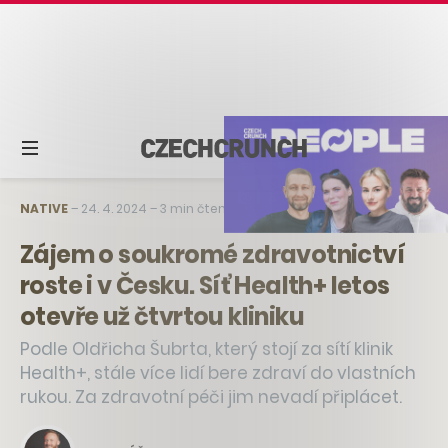
NATIVE
–
24. 4. 2024
–
3 min čtení
Zájem o soukromé zdravotnictví
roste i v Česku. Síť Health+ letos
otevře už čtvrtou kliniku
Podle Oldřicha Šubrta, který stojí za sítí klinik
Health+, stále více lidí bere zdraví do vlastních
rukou. Za zdravotní péči jim nevadí připlácet.