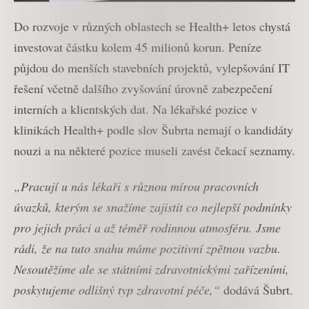
Do rozvoje v různých oblastech se Health+ letos chystá
investovat částku kolem 45 milionů korun. Peníze
půjdou do menších stavebních projektů, vylepšování IT
řešení včetně dalšího zvyšování úrovně zabezpečení
interních a klientských dat. Na lékařské pozice v
klinikách Health+ podle slov Šubrta nemají o kandidáty
nouzi a na některé pozice museli zavést čekací seznamy.
„Pracují u nás lékaři s různou mírou pracovních
úvazků, kterým se snažíme zajistit co nejlepší podmínky
pro jejich práci a až téměř rodinnou atmosféru. Jsme
rádi, že na tuto snahu máme pozitivní zpětnou vazbu.
Nesoutěžíme ale se státními zdravotnickými zařízeními,
poskytujeme odlišný typ zdravotní péče,“
dodává Šubrt.