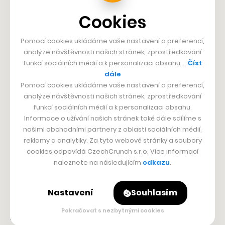
Cookies
Foto: Health+
Pomocí cookies ukládáme vaše nastavení a preferencí,
+5
analýze návštěvnosti našich stránek, zprostředkování
funkcí sociálních médií a k personalizaci obsahu …
Číst
dále
Pomocí cookies ukládáme vaše nastavení a preferencí,
„Všechny pobočky se ve svých službách doplňují tak,
analýze návštěvnosti našich stránek, zprostředkování
funkcí sociálních médií a k personalizaci obsahu.
abychom klientům nabídli opravdu komplexní a kvalitní
Informace o užívání našich stránek také dále sdílíme s
služby. Mají možnost využít osobních lékařů na
našimi obchodními partnery z oblasti sociálních médií,
několika místech v Praze podle osobní preference a k
reklamy a analytiky. Za tyto webové stránky a soubory
cookies odpovídá CzechCrunch s.r.o. Více informací
dispozici jim je široké zázemí všech našich dalších
naleznete na následujícím
odkazu
.
odborníků,“
vyjmenovává Šubrt. Health+ klientům
nabízí
tři balíčky
, které podle zvolené úrovně péče a
Nastavení
Souhlasím
doprovodných služeb stojí od tří do devíti tisíc korun
Pokračovat s nezbytnými cookies
měsíčně. Dětem jsou potom určené další dva speciální