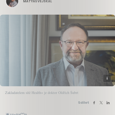
MATYÁŠ VEJSKAL
Zakladatelem sítě Health+ je doktor Oldřich Šubrt
Sdílet
Uložit
0