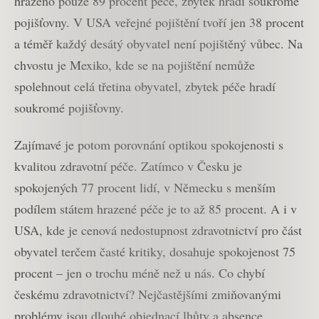
hrazeno pouze 89 procent péče, zbytek hradí soukromé
pojišťovny. V USA veřejné pojištění tvoří jen 38 procent
a téměř každý desátý obyvatel není pojištěný vůbec. Na
chvostu je Mexiko, kde se na pojištění nemůže
spolehnout celá třetina obyvatel, zbytek péče hradí
soukromé pojišťovny.
Zajímavé je potom porovnání optikou spokojenosti s
kvalitou zdravotní péče. Zatímco v Česku je
spokojených 77 procent lidí, v Německu s menším
podílem státem hrazené péče je to až 85 procent. A i v
USA, kde je cenová nedostupnost zdravotnictví pro část
obyvatel terčem časté kritiky, dosahuje spokojenost 75
procent – jen o trochu méně než u nás. Co chybí
českému zdravotnictví? Nejčastějšími zmiňovanými
problémy jsou dlouhé objednací lhůty a absence