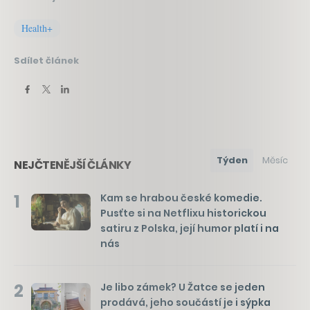
Health+
Sdílet článek
Týden
Měsíc
NEJČTENĚJŠÍ ČLÁNKY
1
Kam se hrabou české komedie.
Pusťte si na Netflixu historickou
satiru z Polska, její humor platí i na
nás
2
Je libo zámek? U Žatce se jeden
prodává, jeho součástí je i sýpka