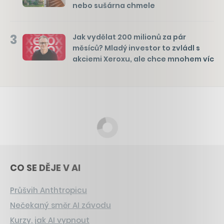
nebo sušárna chmele
3
Jak vydělat 200 milionů za pár
měsíců? Mladý investor to zvládl s
akciemi Xeroxu, ale chce mnohem víc
CO SE DĚJE V AI
Průšvih Anthtropicu
Nečekaný směr AI závodu
Kurzy, jak AI vypnout