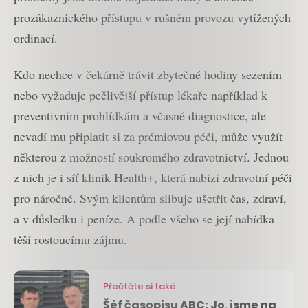
prozákaznického přístupu v rušném provozu vytížených
ordinací.
Kdo nechce v čekárně trávit zbytečné hodiny sezením
nebo vyžaduje pečlivější přístup lékaře například k
preventivním prohlídkám a včasné diagnostice, ale
nevadí mu připlatit si za prémiovou péči, může využít
některou z možností soukromého zdravotnictví. Jednou
z nich je i síť klinik Health+, která nabízí zdravotní péči
pro náročné. Svým klientům slibuje ušetřit čas, zdraví,
a v důsledku i peníze. A podle všeho se její nabídka
těší rostoucímu zájmu.
Přečtěte si také
Šéf časopisu ABC: Jo, jsme na