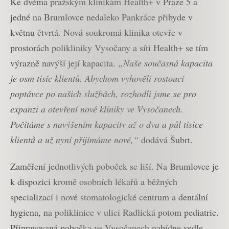
Ke dvěma pražským klinikám Health+ v Praze 5 a
jedné na Brumlovce nedaleko Pankráce přibyde v
květnu čtvrtá. Nová soukromá klinika otevře v
prostorách polikliniky Vysočany a síti Health+ se tím
výrazně navýší její kapacita.
„Naše současná kapacita
je osm tisíc klientů. Abychom vyhověli rostoucí
poptávce po našich službách, rozhodli jsme se pro
expanzi a otevření nové kliniky ve Vysočanech.
Počítáme s navýšením kapacity až o dva a půl tisíce
klientů a už nyní přijímáme nové,“
dodává Šubrt.
Zaměření jednotlivých poboček se liší. Na Brumlovce je
k dispozici kromě osobních lékařů a běžných
specializací i nové stomatologické centrum a dentální
hygiena, na poliklinice v ulici Radlická potom pediatrie.
Připravovaná pobočka ve Vysočanech nabídne vedle