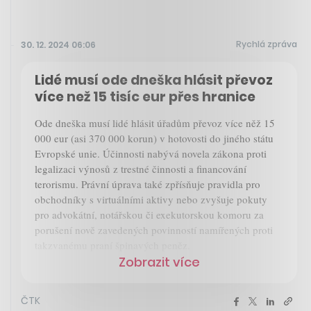
Rychlá zpráva
30. 12. 2024 06:06
Lidé musí ode dneška hlásit převoz
více než 15 tisíc eur přes hranice
Ode dneška musí lidé hlásit úřadům převoz více něž 15
000 eur (asi 370 000 korun) v hotovosti do jiného státu
Evropské unie. Účinnosti nabývá novela zákona proti
legalizaci výnosů z trestné činnosti a financování
terorismu. Právní úprava také zpřísňuje pravidla pro
obchodníky s virtuálními aktivy nebo zvyšuje pokuty
pro advokátní, notářskou či exekutorskou komoru za
porušení nově zavedených povinností namířených proti
takzvanému praní špinavých peněz.
Zobrazit více
ČTK