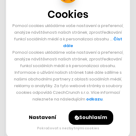
Cookies
Nehodu jihokorejského letadla na letišti v Muanu
nakonec přežili pouze dva členové posádky, ostatních
Pomocí cookies ukládáme vaše nastavení a preferencí,
179 lidí na palubě zemřelo.
analýze návštěvnosti našich stránek, zprostředkování
funkcí sociálních médií a k personalizaci obsahu …
Číst
dále
Pomocí cookies ukládáme vaše nastavení a preferencí,
analýze návštěvnosti našich stránek, zprostředkování
funkcí sociálních médií a k personalizaci obsahu.
Informace o užívání našich stránek také dále sdílíme s
našimi obchodními partnery z oblasti sociálních médií,
reklamy a analytiky. Za tyto webové stránky a soubory
cookies odpovídá CzechCrunch s.r.o. Více informací
naleznete na následujícím
odkazu
.
Nastavení
Souhlasím
Pokračovat s nezbytnými cookies
29. 12. 2024 17:10