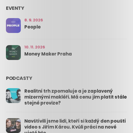
EVENTY
8. 9. 2026
People
10. 11. 2026
Money Maker Praha
PODCASTY
Realitní trh zpomaluje a je zaplavený
mizernými makléři. Má cenu jim platit stále
stejné provize?
Navštívili jsme lidi, kteří si každý den pouští
video s Jiřím Károu. Kvůli práci na nové
ujeté hře