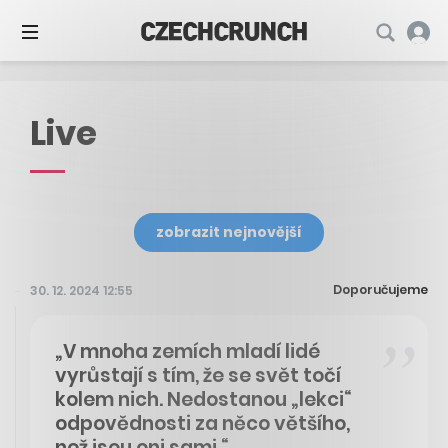
Live
zobrazit nejnovější
Doporučujeme
30. 12. 2024 12:55
„V mnoha zemích mladí lidé
vyrůstají s tím, že se svět točí
kolem nich. Nedostanou „lekci“
odpovědnosti za něco většího,
než jsou oni sami.“