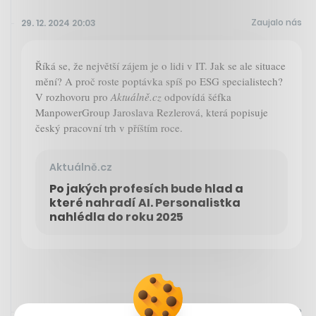
Zaujalo nás
29. 12. 2024 20:03
Říká se, že největší zájem je o lidi v IT. Jak se ale situace
mění? A proč roste poptávka spíš po ESG specialistech?
V rozhovoru pro
Aktuálně.cz
odpovídá šéfka
ManpowerGroup Jaroslava Rezlerová, která popisuje
český pracovní trh v příštím roce.
Aktuálně.cz
Po jakých profesích bude hlad a
které nahradí AI. Personalistka
nahlédla do roku 2025
Sdíleno přes Youtube
29. 12. 2024 18:19