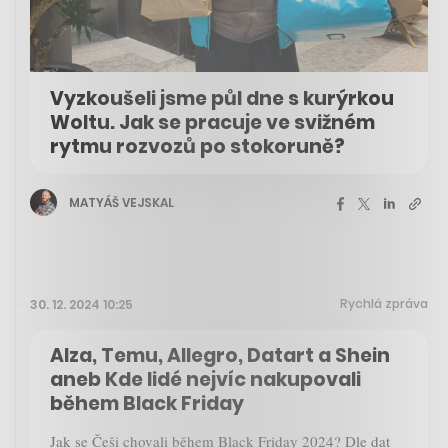
Vyzkoušeli jsme půl dne s kurýrkou
Woltu. Jak se pracuje ve svižném
rytmu rozvozů po stokoruně?
MATYÁŠ VEJSKAL
Rychlá zpráva
30. 12. 2024 10:25
Alza, Temu, Allegro, Datart a Shein
aneb Kde lidé nejvíc nakupovali
během Black Friday
Jak se Češi chovali během Black Friday 2024? Dle dat