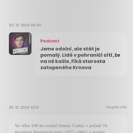
30. 12. 2024 06:00
Podcast
Jsme odolní, ale stát je
pomalý. Lidé v pohraničí cítí, že
na ně kašle, říká starosta
zatopeného Krnova
Zaujalo nás
29. 12. 2024 22:13
Ve věku 100 let zemřel Jimmy Carter, v pořadí 39.
prezident Spojených států (1977–1981) a nositel