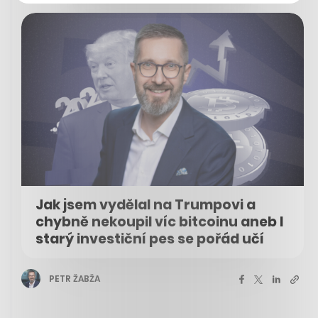
Jak jsem vydělal na Trumpovi a
chybně nekoupil víc bitcoinu aneb I
starý investiční pes se pořád učí
PETR ŽABŽA