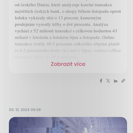
od českého Dateia, které analyzuje karetní transakce
největších českých bank, e-shopy během listopadu oproti
loňsku vykázaly růst o 13 procent, kamenným
prodejnám vyrostly tržby o dvě procenta. Analýza
vychází z 52 milionů transakcí s celkovou hodnotou 43
miliard v letošním a loňském říjnu a listopadu. Online
transakce tvořily 40,5 procenta celkového objemu plateb
(o 6,2 procentního bodu více než v říjnu), zatímco offline
transakce klesly na 59,5 procenta.
Zobrazit více
30. 12. 2024 09:08