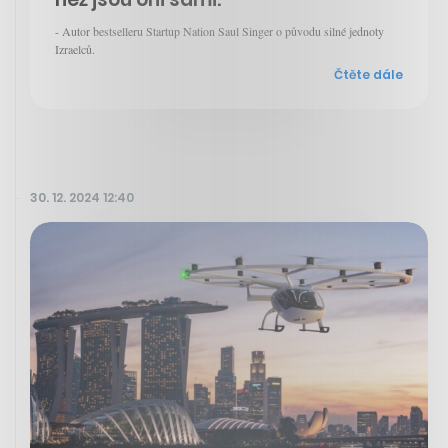
- Autor bestselleru Startup Nation Saul Singer o původu silné jednoty
Izraelců.
Čtěte dále
30. 12. 2024 12:40