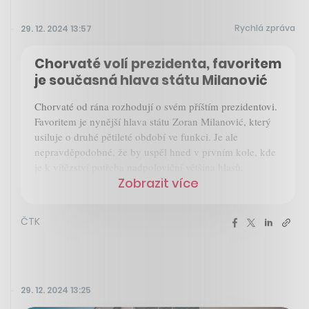
Rychlá zpráva
29. 12. 2024 13:57
Chorvaté volí prezidenta, favoritem
je současná hlava státu Milanović
Chorvaté od rána rozhodují o svém příštím prezidentovi.
Favoritem je nynější hlava státu Zoran Milanović, který
usiluje o druhé pětileté období ve funkci. Je ale
nepravděpodobné, že by uspěl hned v prvním kole, kde
je k vítězství potřeba nadpoloviční většina hlasů.
Zobrazit více
ČTK
29. 12. 2024 13:25