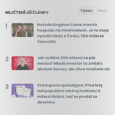
Týden
Měsíc
NEJČTENĚJŠÍ ČLÁNKY
1
Hvězda Kingdom Come otevírá
hospodu na Vinohradech. Je to moje
vyznání lásky k Česku, říká miláček
fanoušků
2
Jak vydělat 200 milionů za pár
měsíců? Mladý investor to zvládl s
akciemi Xeroxu, ale chce mnohem víc
3
Startupová apokalypsa: Před lety
měl populární nástroj hodnotu 11
miliard dolarů, teď se prodal za
desetinu