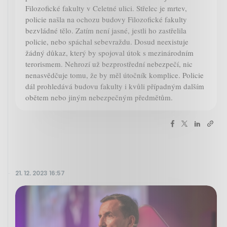
Filozofické fakulty v Celetné ulici. Střelec je mrtev,
policie našla na ochozu budovy Filozofické fakulty
bezvládné tělo. Zatím není jasné, jestli ho zastřelila
policie, nebo spáchal sebevraždu. Dosud neexistuje
žádný důkaz, který by spojoval útok s mezinárodním
terorismem. Nehrozí už bezprostřední nebezpečí, nic
nenasvědčuje tomu, že by měl útočník komplice. Policie
dál prohledává budovu fakulty i kvůli případným dalším
obětem nebo jiným nebezpečným předmětům.
21. 12. 2023 16:57