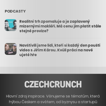
PODCASTY
Realitní trh zpomaluje a je zaplavený
mizernými makléři. Má cenu jim platit stále
stejné provize?
Navštívili jsme lidi, kteří si každý den pouští
video s Jiřím Károu. Kvůli práci na nové
ujeté hře
Hlavní zdroj inspirace. Věnujeme se tématům, která
hýbou Českem a světem, od byznysu a startupů