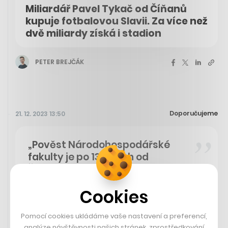
Miliardář Pavel Tykač od Číňanů
kupuje fotbalovou Slavii. Za více než
dvě miliardy získá i stadion
PETER BREJČÁK
Doporučujeme
21. 12. 2023 13:50
„Pověst Národohospodářské
fakulty je po 13 letech od
Ševčíkova prvního nástupu do
funkce děkana zničená
Cookies
dostatečně. VŠE může ukázat, že
umí konat.“
Pomocí cookies ukládáme vaše nastavení a preferencí,
- Redaktor CzechCrunche a absolvent NF VŠE Peter Brejčák k odvolání
analýze návštěvnosti našich stránek, zprostředkování