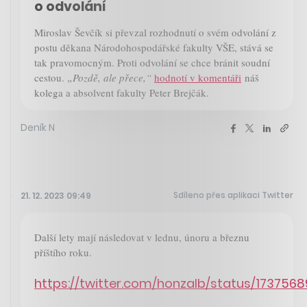
o odvolání
Miroslav Ševčík si převzal rozhodnutí o svém odvolání z
postu děkana Národohospodářské fakulty VŠE, stává se
tak pravomocným. Proti odvolání se chce bránit soudní
cestou.
„Pozdě, ale přece,“
hodnotí v komentáři
náš
kolega a absolvent fakulty Peter Brejčák.
Deník N
Sdíleno přes aplikaci Twitter
21. 12. 2023 09:49
Další lety mají následovat v lednu, únoru a březnu
příštího roku.
https://twitter.com/honzalb/status/173756