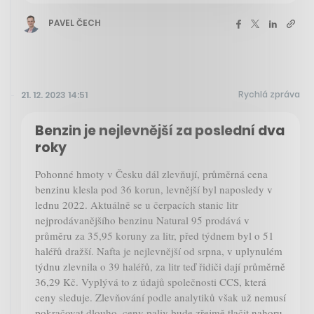
PAVEL ČECH
Rychlá zpráva
21. 12. 2023 14:51
Benzin je nejlevnější za poslední dva
roky
Pohonné hmoty v Česku dál zlevňují, průměrná cena
benzinu klesla pod 36 korun, levnější byl naposledy v
lednu 2022. Aktuálně se u čerpacích stanic litr
nejprodávanějšího benzinu Natural 95 prodává v
průměru za 35,95 koruny za litr, před týdnem byl o 51
haléřů dražší. Nafta je nejlevnější od srpna, v uplynulém
týdnu zlevnila o 39 haléřů, za litr teď řidiči dají průměrně
36,29 Kč. Vyplývá to z údajů společnosti CCS, která
ceny sleduje. Zlevňování podle analytiků však už nemusí
pokračovat dlouho, ceny paliv bude zřejmě tlačit nahoru