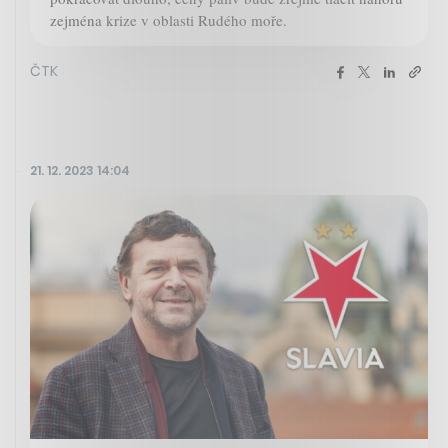
zejména krize v oblasti Rudého moře.
ČTK
21. 12. 2023 14:04