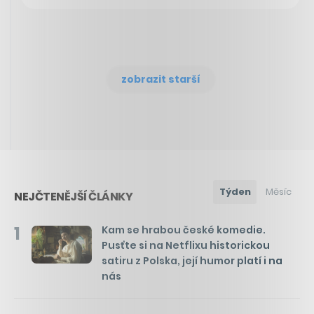
zobrazit starší
Týden
Měsíc
NEJČTENĚJŠÍ ČLÁNKY
1
Kam se hrabou české komedie.
Pusťte si na Netflixu historickou
satiru z Polska, její humor platí i na
nás