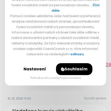
děkana Ševčíka z funkce.
funkcí sociálních médií a k personalizaci obsahu …
Číst
Čtěte dále
dále
Pomocí cookies ukládáme vaše nastavení a preferencí,
analýze návštěvnosti našich stránek, zprostředkování
funkcí sociálních médií a k personalizaci obsahu.
Informace o užívání našich stránek také dále sdílíme s
našimi obchodními partnery z oblasti sociálních médií,
Sdíleno přes aplikaci Twitter
21. 12. 2023 12:50
reklamy a analytiky. Za tyto webové stránky a soubory
cookies odpovídá CzechCrunch s.r.o. Více informací
Jeden z nejlepších podzimních průzkumů pro vládu.
naleznete na následujícím
odkazu
.
https://twitter.com/sssirda/status/173774
Nastavení
Souhlasím
Pokračovat s nezbytnými cookies
Rychlá zpráva
21. 12. 2023 11:40