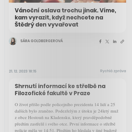
Vánoční oslava trochu jinak. Víme,
kam vyrazit, když nechcete na
Štědrý den vyvařovat
SÁRA GOLDBERGEROVÁ
Rychlá zpráva
21. 12. 2023 18:15
Shrnutí informací ke střelbě na
Filozofické fakultě v Praze
O život přišlo podle policejního prezidenta 14 lidí a 25
dalších bylo zraněno. Podezřelým z útoku je 24letý muž
z obce Hostouň na Kladensku, který pravděpodobně
předtím zastřelil i svého otce. První informace o střelbě
policie měla ve 14:51. Předtím ho hledala v jiné budově