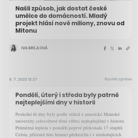
Našli způsob, jak dostat české
umělce do domácností. Mladý
projekt hlásí nové miliony, znovu od
Mitonu
IVA BREJLOVÁ
Rychlá zpráva
6. 7. 2023 13:27
Pondělí, úterý i středa byly patrně
nejteplejšími dny v historii
Poslední tři dny byly podle vědců z americké Mainské
univerzity celosvětově těmi vůbec nejteplejšími v historii.
Průměrná teplota v pondělí poprvé překonala 17 stupňů
Celsia, přičemž tuto hranici překročila i v následujících