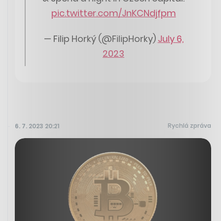
pic.twitter.com/JnKCNdjfpm
— Filip Horký (@FilipHorky)
July 6,
2023
Rychlá zpráva
6. 7. 2023 20:21