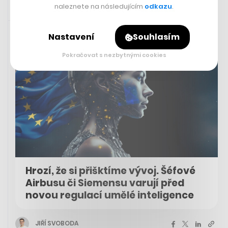
naleznete na následujícím
odkazu
.
6. 7. 2023 19:14
Nastavení
Souhlasím
Pokračovat s nezbytnými cookies
Hrozí, že si přišktíme vývoj. Šéfové
Airbusu či Siemensu varují před
novou regulací umělé inteligence
JIŘÍ SVOBODA