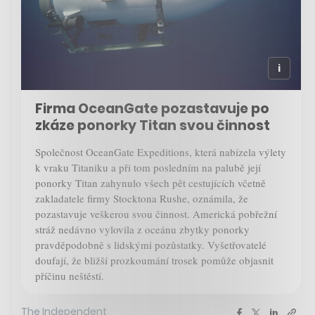
Firma OceanGate pozastavuje po
zkáze ponorky Titan svou činnost
Společnost OceanGate Expeditions, která nabízela výlety
k vraku Titaniku a při tom posledním na palubě její
ponorky Titan zahynulo všech pět cestujících včetně
zakladatele firmy Stocktona Rushe, oznámila, že
pozastavuje veškerou svou činnost. Americká pobřežní
stráž nedávno vylovila z oceánu zbytky ponorky
pravděpodobně s lidskými pozůstatky. Vyšetřovatelé
doufají, že bližší prozkoumání trosek pomůže objasnit
příčinu neštěstí.
The Independent