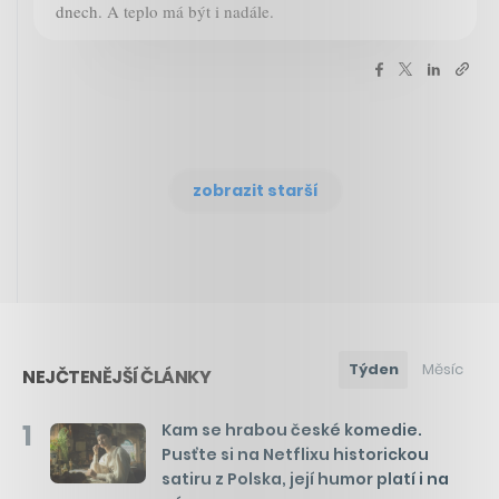
dnech. A teplo má být i nadále.
zobrazit starší
Týden
Měsíc
NEJČTENĚJŠÍ ČLÁNKY
1
Kam se hrabou české komedie.
Pusťte si na Netflixu historickou
satiru z Polska, její humor platí i na