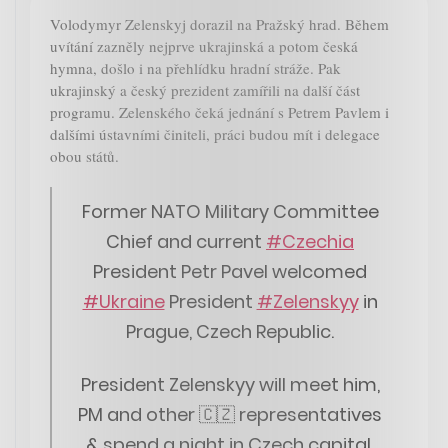
Volodymyr Zelenskyj dorazil na Pražský hrad. Během
uvítání zazněly nejprve ukrajinská a potom česká
hymna, došlo i na přehlídku hradní stráže. Pak
ukrajinský a český prezident zamířili na další část
programu. Zelenského čeká jednání s Petrem Pavlem i
dalšími ústavními činiteli, práci budou mít i delegace
obou států.
Former NATO Military Committee
Chief and current
#Czechia
President Petr Pavel welcomed
#Ukraine
President
#Zelenskyy
in
Prague, Czech Republic.
President Zelenskyy will meet him,
PM and other 🇨🇿 representatives
& spend a night in Czech capital.