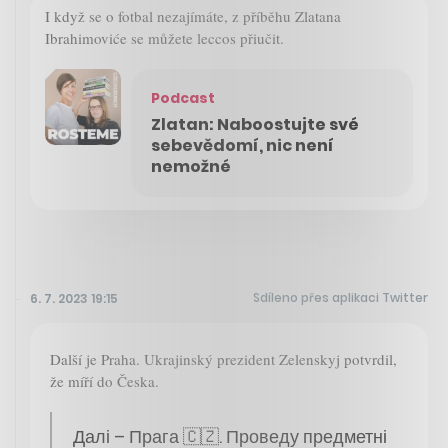
I když se o fotbal nezajímáte, z příběhu Zlatana
Ibrahimoviće se můžete leccos přiučit.
Podcast
Zlatan: Naboostujte své
sebevědomí, nic není
nemožné
Sdíleno přes aplikaci Twitter
6. 7. 2023 19:15
Další je Praha. Ukrajinský prezident Zelenskyj potvrdil,
že míří do Česka.
Далі – Прага 🇨🇿. Проведу предметні