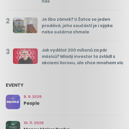
nás
2
Je libo zámek? U Žatce se jeden
prodává, jeho součástí je i sýpka
nebo sušárna chmele
3
Jak vydělat 200 milionů za pár
měsíců? Mladý investor to zvládl s
akciemi Xeroxu, ale chce mnohem víc
EVENTY
8. 9. 2026
People
10. 11. 2026