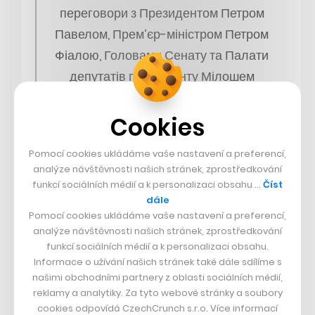
переговори з Президентом Петром
Павелом, Прем’єр-міністром Петром
Фіалою, Головами Сенату та Палати
депутатів парламенту Мілошем
Вистрчілом та Маркетою Пекаровою
Адамовою, зустрінуся з членами
Cookies
уряду, парламенту, представниками
Pomocí cookies ukládáme vaše nastavení a preferencí,
ЗМІ. У центрі…
analýze návštěvnosti našich stránek, zprostředkování
funkcí sociálních médií a k personalizaci obsahu …
Číst
— Volodymyr Zelenskyy /
dále
Pomocí cookies ukládáme vaše nastavení a preferencí,
Володимир Зеленський
analýze návštěvnosti našich stránek, zprostředkování
(@ZelenskyyUa)
July 6, 2023
funkcí sociálních médií a k personalizaci obsahu.
Informace o užívání našich stránek také dále sdílíme s
našimi obchodními partnery z oblasti sociálních médií,
reklamy a analytiky. Za tyto webové stránky a soubory
cookies odpovídá CzechCrunch s.r.o. Více informací