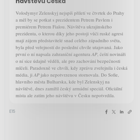
návštěvu Česka
Volodymyr Zelenskyj nejspíš přiletí ve čtvrtek do Prahy
a měl by se potkat s prezidentem Petrem Pavlem i
premiérem Petrem Fialou. Návštěva ukrajinského
prezidenta, o kterou díky jeho postoji vůči ruské agresi
mají zájem představitelé snad celého západního světa,
byla před veřejností do poslední chvíle utajovaná. Jako
první o ní napsala zahraniční agentura
AP
, čeští novináři
o ní sice údajně věděli, ale pro zachování bezpečnosti
mlčeli. Paradoxně ve chvíli, kdy zprávu zveřejnila i česká
média, ji
AP
jako nepotvrzenou stornovala. Do Sofie,
hlavního města Bulharska, kde byl Zelenskyj na
návštěvě, dnes zamířil český armádní speciál. Oficiální
místa ale zatím jeho návštěvu v Česku nepotvrdila.
E15