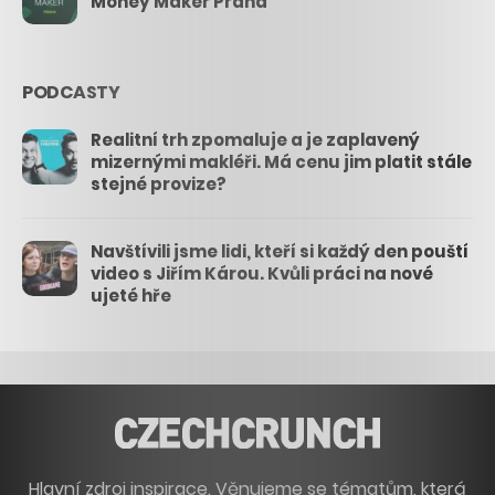
Money Maker Praha
PODCASTY
Realitní trh zpomaluje a je zaplavený
mizernými makléři. Má cenu jim platit stále
stejné provize?
Navštívili jsme lidi, kteří si každý den pouští
video s Jiřím Károu. Kvůli práci na nové
ujeté hře
Hlavní zdroj inspirace. Věnujeme se tématům, která