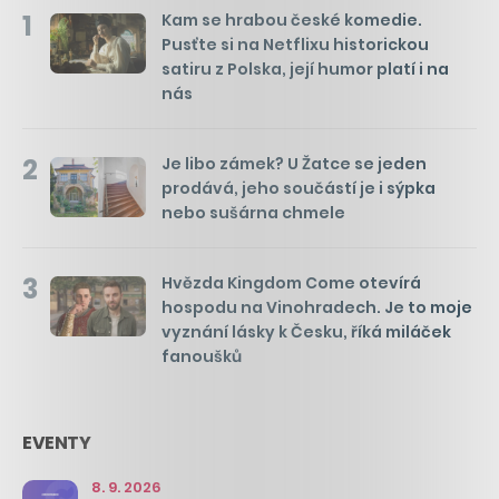
1
Kam se hrabou české komedie.
Pusťte si na Netflixu historickou
satiru z Polska, její humor platí i na
nás
2
Je libo zámek? U Žatce se jeden
prodává, jeho součástí je i sýpka
nebo sušárna chmele
3
Hvězda Kingdom Come otevírá
hospodu na Vinohradech. Je to moje
vyznání lásky k Česku, říká miláček
fanoušků
EVENTY
8. 9. 2026