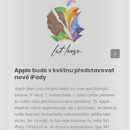
Apple bude v květnu představovat
nové iPady
Apple dnes rozeslal pozvánky na svou nadcházející
událost. V úterý 7. května bude v rámci online přenosu
ze svého sídla představovat nové produkty. Ty Apple
dopředu nikdy neprozrazuje, ale z pozvánky, na které je
vedle barevně ztvárněného nakousnutého jablka také
stylus, lze vyvodit, že hlavním tématem by měly být
iPady. Očekává se, že dorazí s nejnovějšími čipy M3.