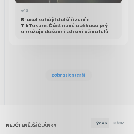
e15
Brusel zahájil další řízení s
TikTokem. Část nové aplikace prý
ohrožuje duševní zdraví uživatelů
zobrazit starší
Týden
Měsíc
NEJČTENĚJŠÍ ČLÁNKY