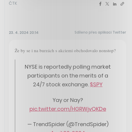
ČTK
Sdíleno přes aplikaci Twitter
23. 4. 2024 20:14
Že by se i na burzách s akciemi obchodovalo nonstop?
NYSE is reportedly polling market
participants on the merits of a
24/7 stock exchange.
$SPY
Yay or Nay?
pic.twitter.com/HGRWjvQKDe
— TrendSpider (@TrendSpider)