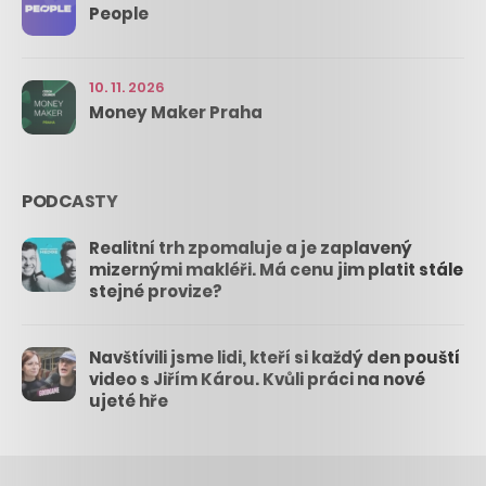
People
10. 11. 2026
Money Maker Praha
PODCASTY
Realitní trh zpomaluje a je zaplavený
mizernými makléři. Má cenu jim platit stále
stejné provize?
Navštívili jsme lidi, kteří si každý den pouští
video s Jiřím Károu. Kvůli práci na nové
ujeté hře