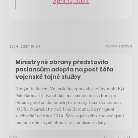
April 22, 2024
Rychlá zpráva
23. 4. 2024 18:54
Ministryně obrany představila
poslancům adepta na post šéfa
vojenské tajné služby
Novým ředitelem Vojenského zpravodajství by mohl být
Petr Bartovský. Kandidáta na sněmovním výboru pro
obranu představila ministryně obrany Jana Černochová
(ODS). Nahradit by měl Jana Berouna, který tajnou
službu řídí od roku 2014. Šéfa vojenského zpravodajství
jmenuje ministryně obrany se souhlasem vlády.
ČTK