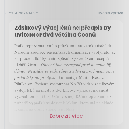
Rychlá zpráva
23. 4. 2024 14:32
Zásilkový výdej léků na předpis by
uvítala drtivá většina Čechů
Podle reprezentativního průzkumu na vzroku tisíc lidí
Národní asociace pacientských organizací vyplynulo, že
84 procent lidí by tento způsob vyzvedávání receptů
ulehčil život.
„Obecně lidé nerozumí proč to nejde již
dávno. Neustále se setkáváme s údivem proč nemůžeme
poslat léky na předpis,“
komentuje Martin Kasa z
Pilulka.cz. Pacienti zastoupení NAPO vidí v zásilkovém
výdeji léků na předpis dvě klíčové výhody: možnost
vyzvednout si lék z lékárny s nejnižším doplatkem a v
případě výpadků se dostat k lékům, které má na skladě
lékárna na druhé straně republiky.
Zobrazit více