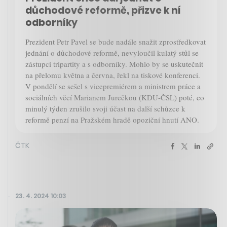
důchodové reformě, přizve k ní
odborníky
Prezident Petr Pavel se bude nadále snažit zprostředkovat
jednání o důchodové reformě, nevyloučil kulatý stůl se
zástupci tripartity a s odborníky. Mohlo by se uskutečnit
na přelomu května a června, řekl na tiskové konferenci.
V pondělí se sešel s vicepremiérem a ministrem práce a
sociálních věcí Marianem Jurečkou (KDU-ČSL) poté, co
minulý týden zrušilo svoji účast na další schůzce k
reformě penzí na Pražském hradě opoziční hnutí ANO.
ČTK
23. 4. 2024 10:03