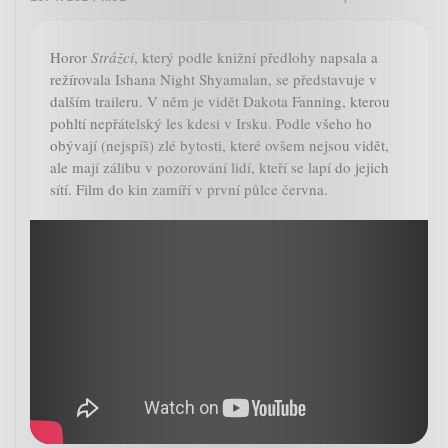
Horor
Strážci
, který podle knižní předlohy napsala a
režírovala Ishana Night Shyamalan, se představuje v
dalším traileru. V něm je vidět Dakota Fanning, kterou
pohltí nepřátelský les kdesi v Irsku. Podle všeho ho
obývají (nejspíš) zlé bytosti, které ovšem nejsou vidět,
ale mají zálibu v pozorování lidí, kteří se lapí do jejich
sítí. Film do kin zamíří v první půlce června.