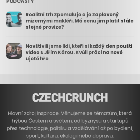
PODCASTY
Realitní trh zpomaluje a je zaplavený
mizernými makléři. Má cenu jim platit stále
stejné provize?
Navštívili jsme lidi, kteří si každý den pouští
video s Jiřím Károu. Kvůli práci na nové
ujeté hře
Hlavní zdroj inspirace. Věnujeme se tématům, která
hýbou Českem a světem, od byznysu a startupů
přes technologie, politiku a vzdělávání až po bydlení,
sport, kulturu, ekologii nebo dopravu.