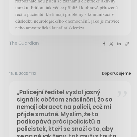
rozpoznatelnou píseň ze záznamů elektrické aktivity
mozku. Průlom tak vědce přiblížil k obnově přirozené
řeči u pacientů, kteří mají problémy s komunikací v
důsledku neurologického onemocnění, jako je mrtvice
nebo amyotrofická laterální skleróza.
The Guardian
Doporučujeme
16. 8. 2023 11:12
„Policejní ředitel vyslal jasný
signál k obětem znásilnění, že se
nemají obracet na policii, což mi
přijde smutné. Myslím, že to
podkopává práci policistů a
policistek, kteří se snaží o to, aby
se na ně jak ženy, tak muži s touto