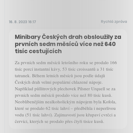
Rychlá zpráva
16. 8. 2023 16:17
Minibary Českých drah obsloužily za
prvních sedm měsíců více než 640
tisíc cestujících
Za prvních sedm měsíců letošního roku se prodalo 166
tisíc porcí instantní kávy, 53 tisíc croissantů a 31 tisíc
tatranek. Během letních měsíců jsou podle údajů
Českých drah velmi populární chlazené nápoje.
Například půllitrových plechovek Pilsner Urquell se za
prvních sedm měsíců prodalo více než 80 tisíc kusů.
Neoblíbenějším nealkoholickým nápojem byla Kofola,
které se prodalo 62 tisíc lahví – předběhla i neperlivou
vodu (51 tisíc lahví). Zajímavostí jsou křupaví cvrčci a
červíci, kterých se prodalo přes čtyři tisíce kusů.