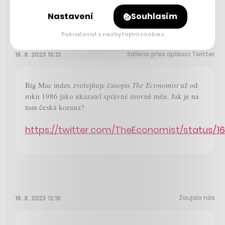
IKEA
Nastavení
Souhlasím
Pokračovat s nezbytnými cookies
Sdíleno přes aplikaci Twitter
16. 8. 2023 13:13
Big Mac index zveřejňuje časopis
The Economist
už od
roku 1986 jako ukazatel správné úrovně měn. Jak je na
tom česká koruna?
https://twitter.com/TheEconomist/status/
Zaujalo nás
16. 8. 2023 12:16