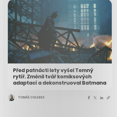
Před patnácti lety vyšel Temný
rytíř. Změnil tvář komiksových
adaptací a dekonstruoval Batmana
TOMÁŠ CHLEBEK