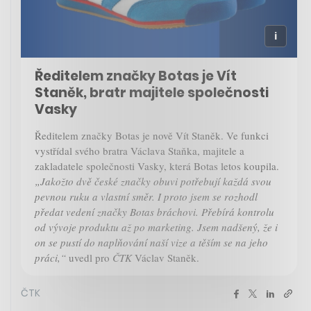
Ředitelem značky Botas je Vít
Staněk, bratr majitele společnosti
Vasky
Ředitelem značky Botas je nově Vít Staněk. Ve funkci
vystřídal svého bratra Václava Staňka, majitele a
zakladatele společnosti Vasky, která Botas letos koupila.
„Jakožto dvě české značky obuvi potřebují každá svou
pevnou ruku a vlastní směr. I proto jsem se rozhodl
předat vedení značky Botas bráchovi. Přebírá kontrolu
od vývoje produktu až po marketing. Jsem nadšený, že i
on se pustí do naplňování naší vize a těším se na jeho
práci,“
uvedl pro
ČTK
Václav Staněk.
ČTK