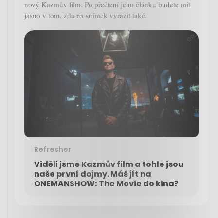
nový Kazmův film. Po přečtení jeho článku budete mít
jasno v tom, zda na snímek vyrazit také.
Refresher
Viděli jsme Kazmův film a tohle jsou
naše první dojmy. Máš jít na
ONEMANSHOW: The Movie do kina?