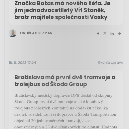
Značka Botas má nového šéfa. Je
jím jednadvacetiletý Vít Staněk,
bratr majitele společnosti Vasky
ONDŘEJ HOLZMAN
Rychlá zpráva
16. 8. 2023 17:24
Bratislava má první dvě tramvaje a
trolejbus od Škoda Group
Bratislavský městský dopravce DPB dostal od skupiny
Škoda Group první dvě tramvaje a také kloubový
trolejbus z loňských kontraktů na dodávku několika
desítek vozidel. Loni si dopravce u Škoda Transportation
objednal 20 jednosměrných tramvají, deset
obousměrných a 23 dvoučlánkových trolejbusů. Hodnota