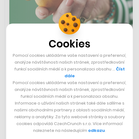
Cookies
IKEA zařadila do nabídky nový hot
dog bez masa
Pomocí cookies ukládáme vaše nastavení a preferencí,
analýze návštěvnosti našich stránek, zprostředkování
Po nákupu v obchodním domě IKEA se dosud mohli
funkcí sociálních médií a k personalizaci obsahu …
Číst
vegani a vegetariáni posilnit zeleninovým hot-dogem.
dále
Nově si mohou dát bezmasou alternativu, která tu
Pomocí cookies ukládáme vaše nastavení a preferencí,
klasickou připomíná co do chuti i struktury a stojí 25
analýze návštěvnosti našich stránek, zprostředkování
korun. Masové hot dogy totiž mívají zpravidla „střívko“,
funkcí sociálních médií a k personalizaci obsahu.
díky němuž to při kousnutí pěkně křupne. U bezmasého
Informace o užívání našich stránek také dále sdílíme s
hot dogu tak bylo snahou docílit podobného křupnutí.
našimi obchodními partnery z oblasti sociálních médií,
Bezmasý hot dog obsahuje rýžový protein, cibuli, jablka,
reklamy a analytiky. Za tyto webové stránky a soubory
sůl, pepř a kouřové aroma, které mu dodává typickou
cookies odpovídá CzechCrunch s.r.o. Více informací
chuť a vůni párku.
naleznete na následujícím
odkazu
.