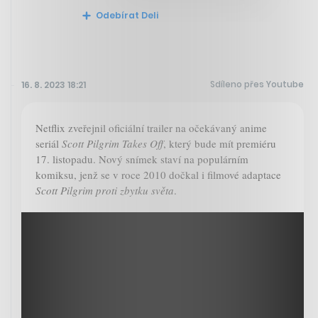
Odebírat Deli
Sdíleno přes Youtube
16. 8. 2023 18:21
Netflix zveřejnil oficiální trailer na očekávaný anime
seriál
Scott Pilgrim Takes Off
, který bude mít premiéru
17. listopadu. Nový snímek staví na populárním
komiksu, jenž se v roce 2010 dočkal i filmové adaptace
Scott Pilgrim proti zbytku světa
.