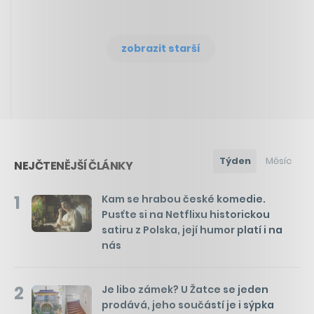
zobrazit starší
Týden
Měsíc
NEJČTENĚJŠÍ ČLÁNKY
1
Kam se hrabou české komedie.
Pusťte si na Netflixu historickou
satiru z Polska, její humor platí i na
nás
2
Je libo zámek? U Žatce se jeden
prodává, jeho součástí je i sýpka