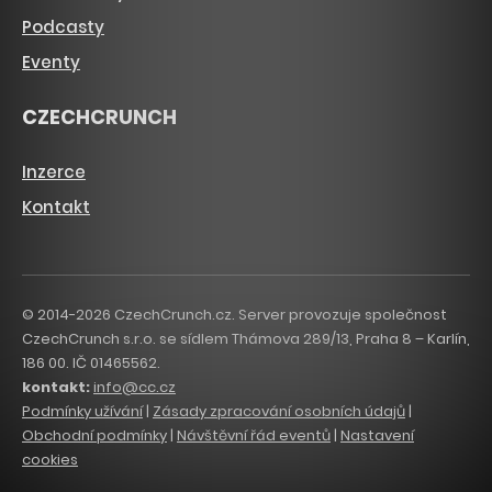
Podcasty
Eventy
CZECHCRUNCH
Inzerce
Kontakt
© 2014-2026 CzechCrunch.cz. Server provozuje společnost
CzechCrunch s.r.o. se sídlem Thámova 289/13, Praha 8 – Karlín,
186 00. IČ 01465562.
kontakt:
info@cc.cz
Podmínky užívání
|
Zásady zpracování osobních údajů
|
Obchodní podmínky
|
Návštěvní řád eventů
|
Nastavení
cookies