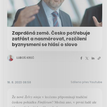
Zaprděná země. Česko potřebuje
zatřást a nasměrovat, rozčílení
byznysmeni se hlásí o slovo
LUBOŠ KREČ
Sdíleno přes Youtube
16. 8. 2023 08:58
Že nové
Želvy ninja
v lecčems připomínají tradiční
českou pohádku
Fimfárum
? Možná ano, v první řadě ale