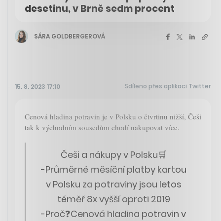
desetinu, v Brně sedm procent
SÁRA GOLDBERGEROVÁ
Sdíleno přes aplikaci Twitter
15. 8. 2023 17:10
Cenová hladina potravin je v Polsku o čtvrtinu nižší, Češi
tak k východním sousedům chodí nakupovat více.
Češi a nákupy v Polsku🛒
-Průměrné měsíční platby kartou
v Polsku za potraviny jsou letos
téměř 8x vyšší oproti 2019
-Proč❓Cenová hladina potravin v