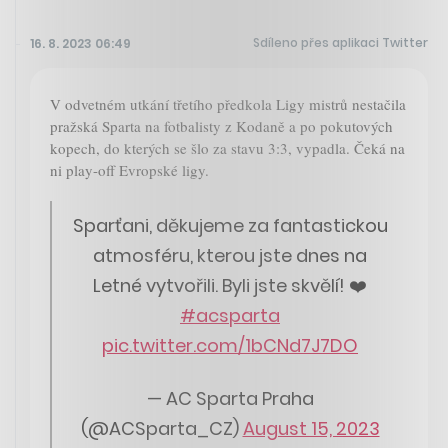
Sdíleno přes aplikaci Twitter
16. 8. 2023 06:49
V odvetném utkání třetího předkola Ligy mistrů nestačila
pražská Sparta na fotbalisty z Kodaně a po pokutových
kopech, do kterých se šlo za stavu 3:3, vypadla. Čeká na
ni play-off Evropské ligy.
Sparťani, děkujeme za fantastickou
atmosféru, kterou jste dnes na
Letné vytvořili. Byli jste skvělí! ❤️
#acsparta
pic.twitter.com/1bCNd7J7DO
— AC Sparta Praha
(@ACSparta_CZ)
August 15, 2023