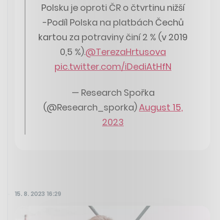
Polsku je oproti ČR o čtvrtinu nižší
-Podíl Polska na platbách Čechů
kartou za potraviny činí 2 % (v 2019
0,5 %).
@TerezaHrtusova
pic.twitter.com/iDediAtHfN
— Research Spořka
(@Research_sporka)
August 15,
2023
15. 8. 2023 16:29