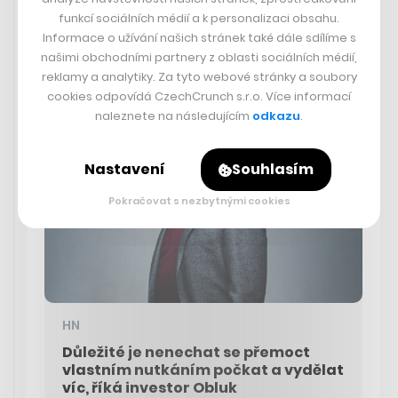
funkcí sociálních médií a k personalizaci obsahu.
Bývalý šéf společnosti AVG Karel Obluk začínal s
Informace o užívání našich stránek také dále sdílíme s
malými investicemi do kyberbezpečnostních firem, nyní
našimi obchodními partnery z oblasti sociálních médií,
má již otevřený fond Evolution Equity Partners s velikostí
reklamy a analytiky. Za tyto webové stránky a soubory
přes 16 miliard korun.
cookies odpovídá CzechCrunch s.r.o. Více informací
naleznete na následujícím
odkazu
.
Nastavení
Souhlasím
Pokračovat s nezbytnými cookies
HN
Důležité je nenechat se přemoct
vlastním nutkáním počkat a vydělat
víc, říká investor Obluk