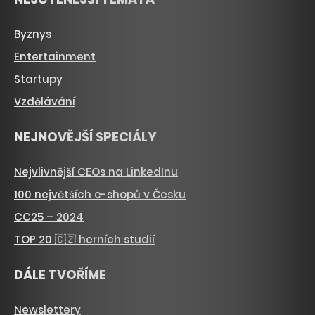
Byznys
Entertainment
Startupy
Vzdělávání
NEJNOVĚJŠÍ SPECIÁLY
Nejvlivnější CEOs na LinkedInu
100 největších e-shopů v Česku
CC25 – 2024
TOP 20 🇨🇿 herních studií
DÁLE TVOŘÍME
Newslettery