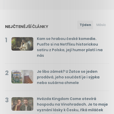
Týden
Měsíc
NEJČTENĚJŠÍ ČLÁNKY
1
Kam se hrabou české komedie.
Pusťte si na Netflixu historickou
satiru z Polska, její humor platí i na
nás
2
Je libo zámek? U Žatce se jeden
prodává, jeho součástí je i sýpka
nebo sušárna chmele
3
Hvězda Kingdom Come otevírá
hospodu na Vinohradech. Je to moje
vyznání lásky k Česku, říká miláček