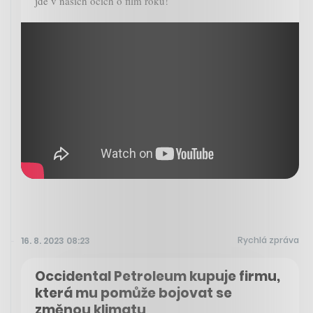
jde v našich očích o film roku!
Rychlá zpráva
16. 8. 2023 08:23
Occidental Petroleum kupuje firmu,
která mu pomůže bojovat se
změnou klimatu