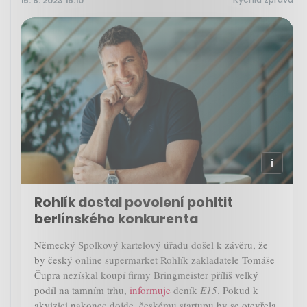
15. 8. 2023 16:10
Rohlík dostal povolení pohltit
berlínského konkurenta
Německý Spolkový kartelový úřadu došel k závěru, že
by český online supermarket Rohlík zakladatele Tomáše
Čupra nezískal koupí firmy Bringmeister příliš velký
podíl na tamním trhu,
informuje
deník
E15
. Pokud k
akvizici nakonec dojde, českému startupu by se otevřela