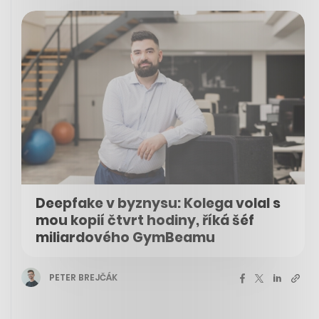
Deepfake v byznysu: Kolega volal s
mou kopií čtvrt hodiny, říká šéf
miliardového GymBeamu
PETER BREJČÁK