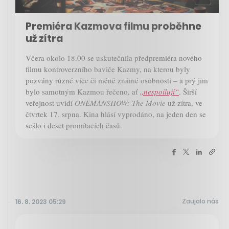
Premiéra Kazmova filmu proběhne
už zítra
Včera okolo 18.00 se uskutečnila předpremiéra nového
filmu kontroverzního baviče Kazmy, na kterou byly
pozvány různé více či méně známé osobnosti – a prý jim
bylo samotným Kazmou řečeno, ať
„nespoilují“
. Širší
veřejnost uvidí
ONEMANSHOW: The Movie
už zítra, ve
čtvrtek 17. srpna. Kina hlásí vyprodáno, na jeden den se
sešlo i deset promítacích časů.
Zaujalo nás
16. 8. 2023 05:29