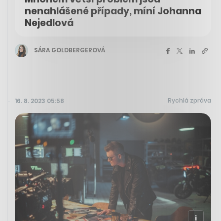
nenahlášené případy, míní Johanna
Nejedlová
SÁRA GOLDBERGEROVÁ
Rychlá zpráva
16. 8. 2023 05:58