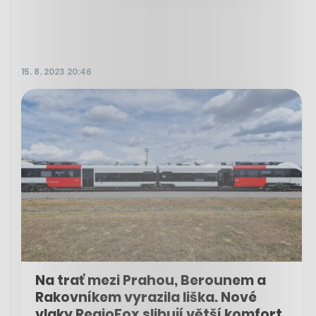
15. 8. 2023 20:46
Na trať mezi Prahou, Berounem a
Rakovníkem vyrazila liška. Nové
vlaky RegioFox slibují větší komfort