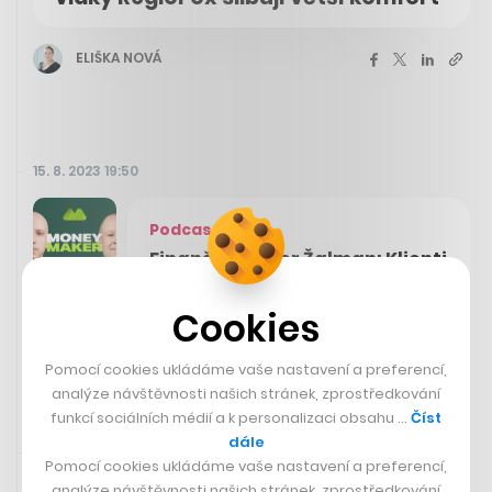
ELIŠKA NOVÁ
15. 8. 2023 19:50
Podcast
Finančník Lubor Žalman: Klienti
mi svěřují 50 a víc milionů, je to
neuvěřitelná odpovědnost
Cookies
Pomocí cookies ukládáme vaše nastavení a preferencí,
analýze návštěvnosti našich stránek, zprostředkování
funkcí sociálních médií a k personalizaci obsahu …
Číst
dále
Zaujalo nás
15. 8. 2023 18:30
Pomocí cookies ukládáme vaše nastavení a preferencí,
analýze návštěvnosti našich stránek, zprostředkování