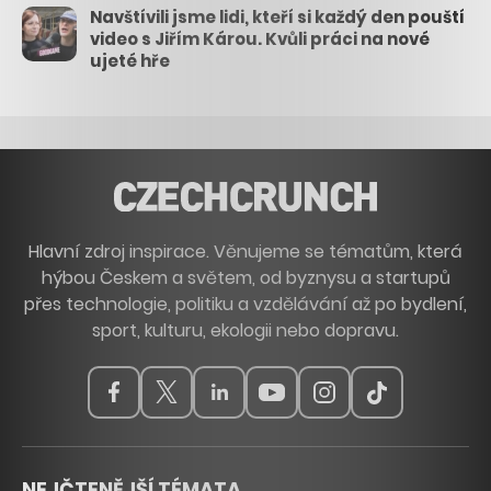
Navštívili jsme lidi, kteří si každý den pouští
video s Jiřím Károu. Kvůli práci na nové
ujeté hře
Hlavní zdroj inspirace. Věnujeme se tématům, která
hýbou Českem a světem, od byznysu a startupů
přes technologie, politiku a vzdělávání až po bydlení,
sport, kulturu, ekologii nebo dopravu.
NEJČTENĚJŠÍ TÉMATA