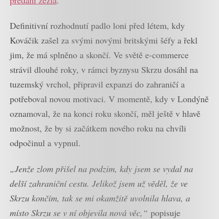
Definitivní rozhodnutí padlo loni před létem, kdy
Kováčik zašel za svými novými britskými šéfy a řekl
jim, že má splněno a skončí. Ve světě e-commerce
strávil dlouhé roky, v rámci byznysu Skrzu dosáhl na
tuzemský vrchol, připravil expanzi do zahraničí a
potřeboval novou motivaci. V momentě, kdy v Londýně
oznamoval, že na konci roku skončí, měl ještě v hlavě
možnost, že by si začátkem nového roku na chvíli
odpočinul a vypnul.
„Jenže zlom přišel na podzim, kdy jsem se vydal na
delší zahraniční cestu. Jelikož jsem už věděl, že ve
Skrzu končím, tak se mi okamžitě uvolnila hlava, a
místo Skrzu se v ní objevila nová věc,“
popisuje