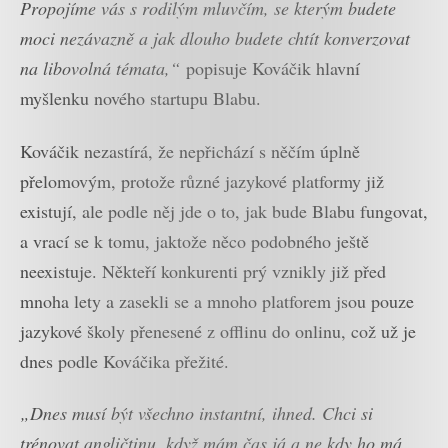
Propojíme vás s rodilým mluvčím, se kterým budete
moci nezávazně a jak dlouho budete chtít konverzovat
na libovolná témata,“
popisuje Kováčik hlavní
myšlenku nového startupu Blabu.
Kováčik nezastírá, že nepřichází s něčím úplně
přelomovým, protože různé jazykové platformy již
existují, ale podle něj jde o to, jak bude Blabu fungovat,
a vrací se k tomu, jaktože něco podobného ještě
neexistuje. Někteří konkurenti prý vznikly již před
mnoha lety a zasekli se a mnoho platforem jsou pouze
jazykové školy přenesené z offlinu do onlinu, což už je
dnes podle Kováčika přežité.
„Dnes musí být všechno instantní, ihned. Chci si
trénovat angličtinu, když mám čas já a ne kdy ho má