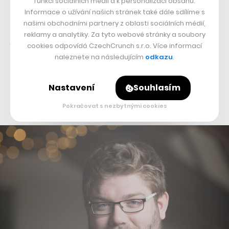
funkcí sociálních médií a k personalizaci obsahu.
mít učitele, ale běžné lidi ze všech koutů světa, abyste se
Informace o užívání našich stránek také dále sdílíme s
našimi obchodními partnery z oblasti sociálních médií,
mohli propojit třeba s Newyorčanem z Bronxu nebo
reklamy a analytiky. Za tyto webové stránky a soubory
Angličanem z Newcastlu, pokud zrovna tam pojedete a
cookies odpovídá CzechCrunch s.r.o. Více informací
budete se chtít dopředu připravit,“
popisuje Eva
naleznete na následujícím
odkazu
.
Peterková a druhým dechem dodává, že výukové
platformy rozhodně Blabu nenahradí, ale bude jejich
Nastavení
Souhlasím
vhodným doplňkem.
Pokračovat s nezbytnými cookies