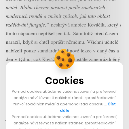
učitel. Blabu chceme postavit podle současných
moderních trendů a změnit způsob, jak tato oblast
vzdělávání funguje,“
neskrývá ambice Kováčik, který s
tímto nápadem nepřišel jen tak. Sám totiž před časem
narazil, když si chtěl oprášit němčinu. Všichni učitelé
nabízeli pouze standardní hodinové lekce v daný čas a
den v týdnu, což Kováčik jako neustále zaneprázdněný
šéf Skrzu nemohl akceptovat.
Cookies
Proto vymyslel úplně nový model, kdy z celé rovnice
právě učitele a rigidní standardní způsob výuky vyřadil.
Pomocí cookies ukládáme vaše nastavení a preferencí,
analýze návštěvnosti našich stránek, zprostředkování
Ne že by snad byli učitelé špatní, ale Blabu nebude
funkcí sociálních médií a k personalizaci obsahu …
Číst
primárně o učení, ale o konverzaci a tedy pro lidi, kteří
dále
Pomocí cookies ukládáme vaše nastavení a preferencí,
již vybraným jazykem do jisté míry vládnou a potřebují
analýze návštěvnosti našich stránek, zprostředkování
především mluvit, aby se zdokonalovali.
„Nebudeme