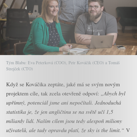
Tým Blabu: Eva Peterková (COO), Petr Kováčik (CEO) a Tomáš
Strejček (CTO)
Když se Kováčika zeptáte, jaké má se svým novým
projektem cíle, tak zcela otevřeně odpoví:
„Abych byl
upřímný, potenciál jsme ani nepočítali. Jednoduchá
statistika je, že jen angličtinu se na světě učí 1,5
miliardy lidí. Naším cílem jsou tedy alespoň miliony
uživatelů, ale tady opravdu platí, že sky is the limit.“
V