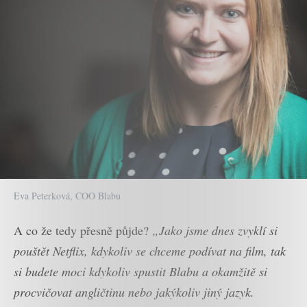
Eva Peterková, COO Blabu
A co že tedy přesně půjde?
„Jako jsme dnes zvyklí si
pouštět Netflix, kdykoliv se chceme podívat na film, tak
si budete moci kdykoliv spustit Blabu a okamžitě si
procvičovat angličtinu nebo jakýkoliv jiný jazyk.