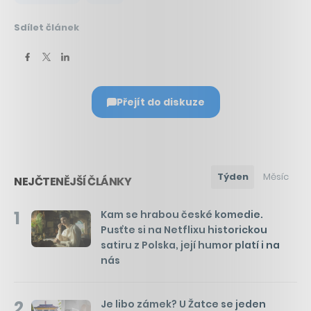
Sdílet článek
Přejít do diskuze
Týden
Měsíc
NEJČTENĚJŠÍ ČLÁNKY
1
Kam se hrabou české komedie.
Pusťte si na Netflixu historickou
satiru z Polska, její humor platí i na
nás
2
Je libo zámek? U Žatce se jeden