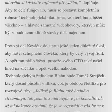
mluvčím si kdykoliv zajímavě přivydělat,“
doplňuje.
Aby to celé fungovalo, musí se postavit kompletní a
robustní technologická platforma, ve které bude běžet
všechno – a hlavně samotné videohovory, kterých může
být v budoucnu klidně stovky tisíc najednou.
Proto si dal Kováčik do startu ještě jeden důležitý úkol,
aby našel schopného člověka, který by celý vývoj řídil.
A opět mu přálo štěstí, protože svého CTO také našel
hned na začátku a opět vcelku náhodou.
Technologickým ředitelem Blabu bude Tomáš Strejček,
který dosud působil v iflixu, což je obdoba Netflixu pro
rozvojové trhy.
„Jelikož je Blabu také hodně o
streamingu, tak jsem to s ním nejprve jen konzultoval,
až mi nakonec oznámil, že je ve výpovědi a rád by se k