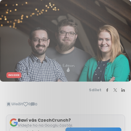
INSIDER
Sdílet
Uložit
0
0
Zobrazit
komentáře
Baví vás CzechCrunch?
Vídejte ho na Googlu častěji.