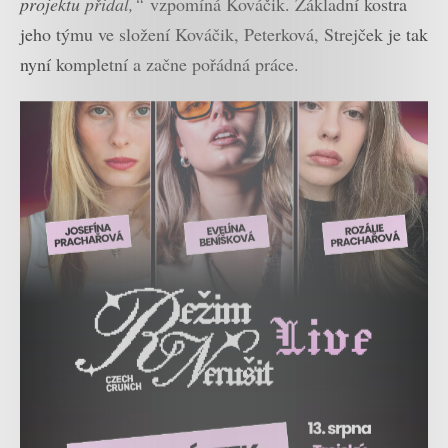
projektu přidal,“
vzpomíná Kováčik. Základní kostra
jeho týmu ve složení Kováčik, Peterková, Strejček je tak
nyní kompletní a začne pořádná práce.