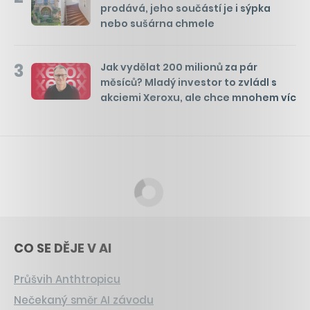
prodává, jeho součástí je i sýpka
nebo sušárna chmele
3
Jak vydělat 200 milionů za pár
měsíců? Mladý investor to zvládl s
akciemi Xeroxu, ale chce mnohem víc
CO SE DĚJE V AI
Průšvih Anthtropicu
Nečekaný směr AI závodu