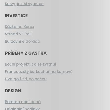
Kurzy, jak AI vypnout
INVESTICE
Sázka na Xerox
Strnad v Pirelli
Burzovní eldorádo
PŘÍBĚHY Z GASTRA
Boční projekt, co se zvrtnul
Francouzský šéfkuchař na Šumavě
Dva golfisti, co pečou
DESIGN
Bomma není tichá
Originální hodinky