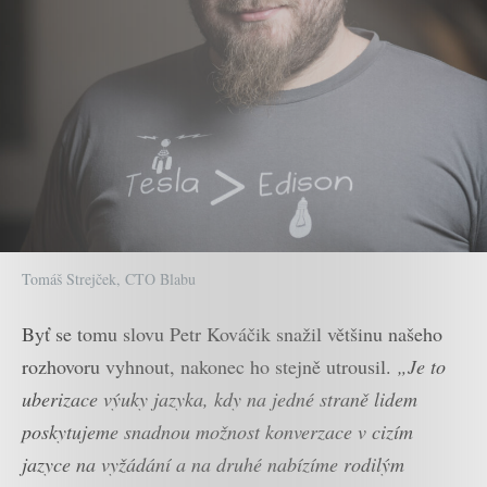
Tomáš Strejček, CTO Blabu
Byť se tomu slovu Petr Kováčik snažil většinu našeho
rozhovoru vyhnout, nakonec ho stejně utrousil.
„Je to
uberizace výuky jazyka, kdy na jedné straně lidem
poskytujeme snadnou možnost konverzace v cizím
jazyce na vyžádání a na druhé nabízíme rodilým