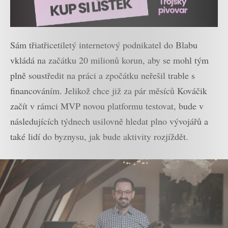
Sám třiatřicetiletý internetový podnikatel do Blabu
vkládá na začátku 20 milionů korun, aby se mohl tým
plně soustředit na práci a zpočátku neřešil trable s
financováním. Jelikož chce již za pár měsíců Kováčik
začít v rámci MVP novou platformu testovat, bude v
následujících týdnech usilovně hledat plno vývojářů a
také lidí do byznysu, jak bude aktivity rozjíždět.