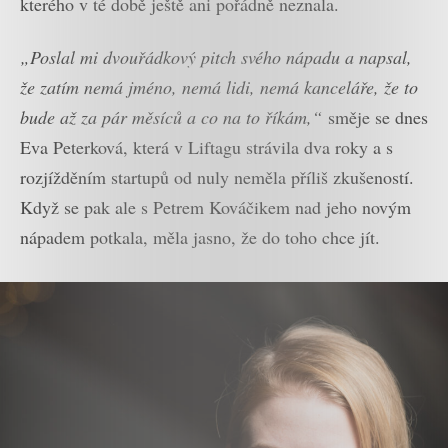
kterého v té době ještě ani pořádně neznala.
„Poslal mi dvouřádkový pitch svého nápadu a napsal,
že zatím nemá jméno, nemá lidi, nemá kanceláře, že to
bude až za pár měsíců a co na to říkám,“
směje se dnes
Eva Peterková, která v Liftagu strávila dva roky a s
rozjížděním startupů od nuly neměla příliš zkušeností.
Když se pak ale s Petrem Kováčikem nad jeho novým
nápadem potkala, měla jasno, že do toho chce jít.