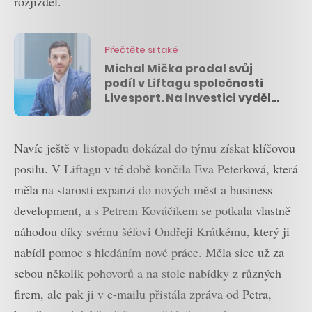
rozjížděl.
Přečtěte si také
Michal Mička prodal svůj
podíl v Liftagu společnosti
Livesport. Na investici vydělal
desítky milionů korun
Navíc ještě v listopadu dokázal do týmu získat klíčovou
posilu. V Liftagu v té době končila Eva Peterková, která
měla na starosti expanzi do nových měst a business
development, a s Petrem Kováčikem se potkala vlastně
náhodou díky svému šéfovi Ondřeji Krátkému, který ji
nabídl pomoc s hledáním nové práce. Měla sice už za
sebou několik pohovorů a na stole nabídky z různých
firem, ale pak ji v e-mailu přistála zpráva od Petra,