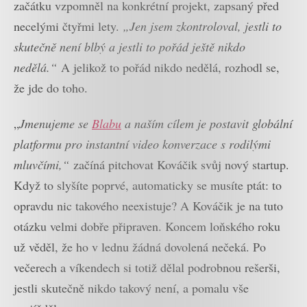
začátku vzpomněl na konkrétní projekt, zapsaný před
necelými čtyřmi lety.
„Jen jsem zkontroloval, jestli to
skutečně není blbý a jestli to pořád ještě nikdo
nedělá.“
A jelikož to pořád nikdo nedělá, rozhodl se,
že jde do toho.
„
Jmenujeme se
Blabu
a naším cílem je postavit globální
platformu pro instantní video konverzace s rodilými
mluvčími,“
začíná pitchovat Kováčik svůj nový startup.
Když to slyšíte poprvé, automaticky se musíte ptát: to
opravdu nic takového neexistuje? A Kováčik je na tuto
otázku velmi dobře připraven. Koncem loňského roku
už věděl, že ho v lednu žádná dovolená nečeká. Po
večerech a víkendech si totiž dělal podrobnou rešerši,
jestli skutečně nikdo takový není, a pomalu vše