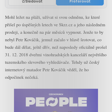
Sledovat
Preferovat
Mohl ležet na pláži, užívat si svou odměnu, ke které
přišel po úspěšných letech ve Skrz.cz a jeho následném
prodeji, a konečně na pár měsíců vypnout. Jenže to by
nebyl Petr Kováčik, jemuž začalo v hlavě šrotovat, co
bude dál dělat, ještě dřív, než naposledy oficiálně prošel
31. 12. 2018 dveřmi vinohradských kanceláří největšího
tuzemského slevového vyhledávače. Tehdy už český
internetový matador Petr Kováčik věděl, že ho
odpočinek nečeká.