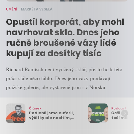
UMĚNÍ
–
MARKÉTA VESELÁ
Opustil korporát, aby mohl
navrhovat sklo. Dnes jeho
ručně broušené vázy lidé
kupují za desítky tisíc
Richard Ramisch není vyučený sklář, přesto ho k této
práci stále něco táhlo. Dnes jeho vázy prodávají
pražské galerie, ale vystavené jsou i v Norsku.
Článek
Podcast
Podlehli jsme euforii,
Češi postav
výčitky ale necítím,
točí milia
říká zakladatel
Dokud vyd
padlého Woltairu. Teď
neřešíme, 
rozjíždí nový projekt
rozhoduje, 