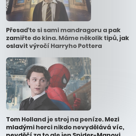
Přesaďte si sami mandragoru a pak
zamiřte do kina. Máme několik tipů, jak
oslavit výročí Harryho Pottera
Tom Holland je stroj na peníze. Mezi
mladými herci nikdo nevydělává víc,
nevděčí za to ale jen Spider-Manovi