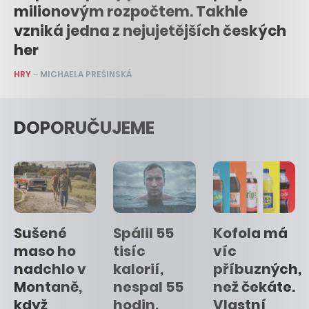
milionovým rozpočtem. Takhle
vzniká jedna z nejujetějších českých
her
HRY
–
MICHAELA PREŠINSKÁ
DOPORUČUJEME
Sušené
Spálil 55
Kofola má
maso ho
tisíc
víc
nadchlo v
kalorií,
příbuzných,
Montaně,
nespal 55
než čekáte.
když
hodin,
Vlastní