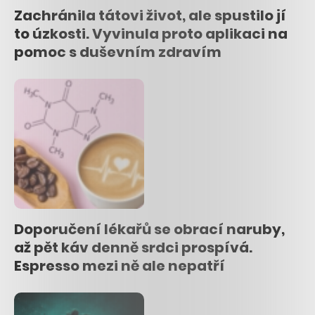
Zachránila tátovi život, ale spustilo jí
to úzkosti. Vyvinula proto aplikaci na
pomoc s duševním zdravím
Doporučení lékařů se obrací naruby,
až pět káv denně srdci prospívá.
Espresso mezi ně ale nepatří