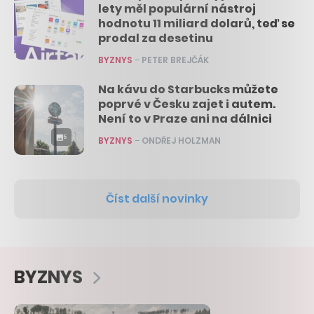
lety měl populární nástroj
hodnotu 11 miliard dolarů, teď se
prodal za desetinu
BYZNYS
–
PETER BREJČÁK
Na kávu do Starbucks můžete
poprvé v Česku zajet i autem.
Není to v Praze ani na dálnici
5
BYZNYS
–
ONDŘEJ HOLZMAN
Číst další novinky
BYZNYS