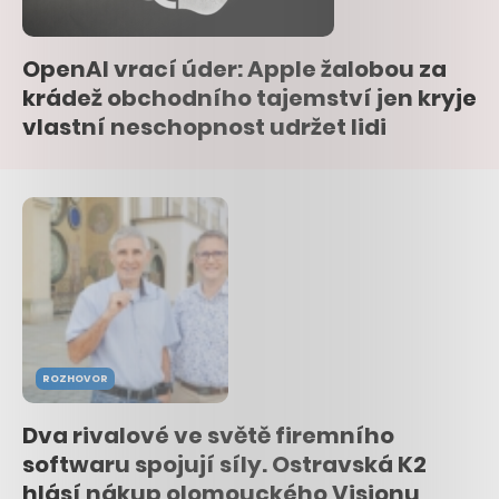
OpenAI vrací úder: Apple žalobou za
krádež obchodního tajemství jen kryje
vlastní neschopnost udržet lidi
ROZHOVOR
Dva rivalové ve světě firemního
softwaru spojují síly. Ostravská K2
hlásí nákup olomouckého Visionu