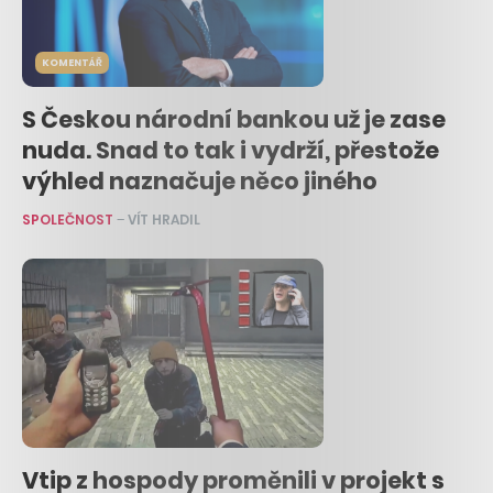
KOMENTÁŘ
S Českou národní bankou už je zase
nuda. Snad to tak i vydrží, přestože
výhled naznačuje něco jiného
SPOLEČNOST
–
VÍT HRADIL
Vtip z hospody proměnili v projekt s