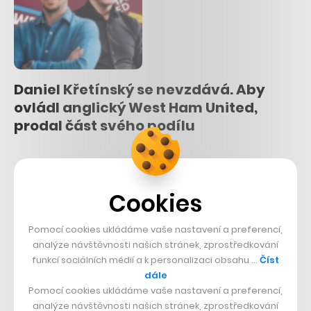
Daniel Křetínský se nevzdává. Aby
ovládl anglický West Ham United,
prodal část svého podílu
NEWSLETTERY
Cookies
RECAP
Přišel o dvě třetiny portfolia. O týden později údajný AI génius
Pomocí cookies ukládáme vaše nastavení a preferencí,
znovu investuje stovky milionů dolarů
analýze návštěvnosti našich stránek, zprostředkování
funkcí sociálních médií a k personalizaci obsahu …
Číst
dále
GOOD GAME
Pomocí cookies ukládáme vaše nastavení a preferencí,
Zlatý důl, ve kterém nikdo netěží. Na legendární videohře
analýze návštěvnosti našich stránek, zprostředkování