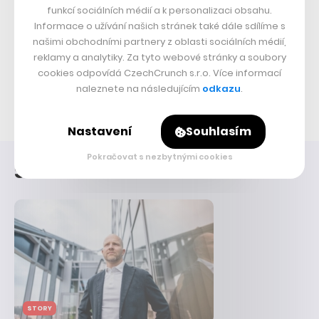
nechtějí pracovat ani původní tvůrci
funkcí sociálních médií a k personalizaci obsahu.
Informace o užívání našich stránek také dále sdílíme s
našimi obchodními partnery z oblasti sociálních médií,
VENTURE CAPITAL
reklamy a analytiky. Za tyto webové stránky a soubory
cookies odpovídá CzechCrunch s.r.o. Více informací
Kopírováním nápadů jiných lze vydělat miliardy, dnes je to extra
naleznete na následujícím
odkazu
.
snadné. Jak tedy uspět a jak se bránit?
Nastavení
Souhlasím
Pokračovat s nezbytnými cookies
STARTUPY
STORY