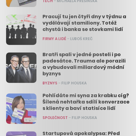
TECH
–
MICHAELA PREŠINSKÁ
Pracují tu jen čtyři dny v týdnu a
vydělávají stamiliony. Totéž
chystá i banka se stovkami lidí
FIRMY A LIDÉ
–
LUBOŠ KREČ
Bratři spali v jedné posteli i po
padesátce. Trauma ale porazili
a vybudovali miliardový módní
byznys
BYZNYS
–
FILIP HOUSKA
Pohlídáte mi syna za krabku cíg?
Šílená nehtařka sdílí konverzace
s klienty a baví statisíce lidí
SPOLEČNOST
–
FILIP HOUSKA
Startupová apokalypsa: Před