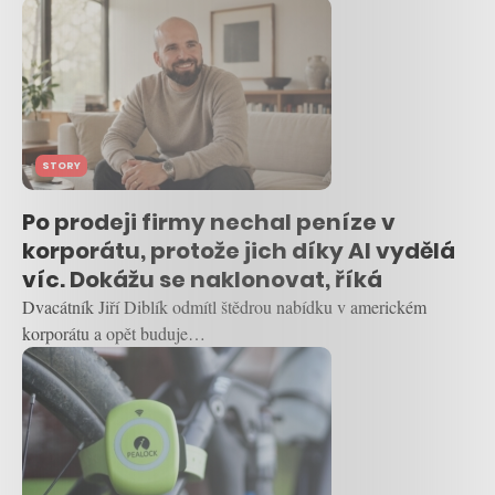
STORY
Po prodeji firmy nechal peníze v
korporátu, protože jich díky AI vydělá
víc. Dokážu se naklonovat, říká
Dvacátník Jiří Diblík odmítl štědrou nabídku v americkém
korporátu a opět buduje…