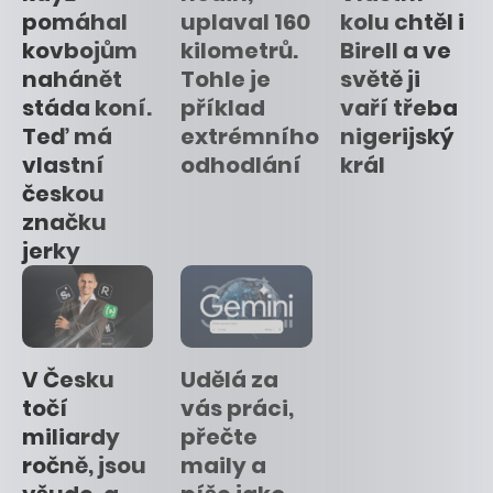
pomáhal
uplaval 160
kolu chtěl i
kovbojům
kilometrů.
Birell a ve
nahánět
Tohle je
světě ji
stáda koní.
příklad
vaří třeba
Teď má
extrémního
nigerijský
vlastní
odhodlání
král
českou
značku
jerky
V Česku
Udělá za
točí
vás práci,
miliardy
přečte
ročně, jsou
maily a