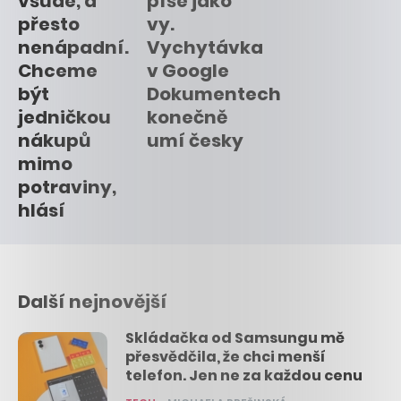
všude, a
píše jako
přesto
vy.
nenápadní.
Vychytávka
Chceme
v Google
být
Dokumentech
jedničkou
konečně
nákupů
umí česky
mimo
potraviny,
hlásí
Další nejnovější
Skládačka od Samsungu mě
přesvědčila, že chci menší
telefon. Jen ne za každou cenu