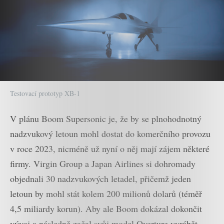
Testovací prototyp XB-1
V plánu Boom Supersonic je, že by se plnohodnotný
nadzvukový letoun mohl dostat do komerčního provozu
v roce 2023, nicméně už nyní o něj mají zájem některé
firmy. Virgin Group a Japan Airlines si dohromady
objednali 30 nadzvukových letadel, přičemž jeden
letoun by mohl stát kolem 200 milionů dolarů (téměř
4,5 miliardy korun). Aby ale Boom dokázal dokončit
vývoj a následně začal svůj model Overture vyrábět,