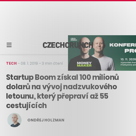
TECH
–
08. 1. 2019
–
3 min čtení
Startup Boom získal 100 milionů
dolarů na vývoj nadzvukového
letounu, který přepraví až 55
cestujících
ONDŘEJ HOLZMAN