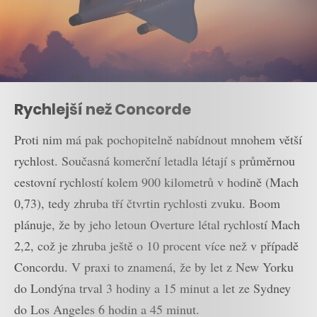
Rychlejší než Concorde
Proti nim má pak pochopitelně nabídnout mnohem větší
rychlost. Současná komerční letadla létají s průměrnou
cestovní rychlostí kolem 900 kilometrů v hodině (Mach
0,73), tedy zhruba tří čtvrtin rychlosti zvuku. Boom
plánuje, že by jeho letoun Overture létal rychlostí Mach
2,2, což je zhruba ještě o 10 procent více než v případě
Concordu. V praxi to znamená, že by let z New Yorku
do Londýna trval 3 hodiny a 15 minut a let ze Sydney
do Los Angeles 6 hodin a 45 minut.