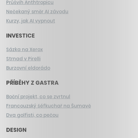
Průšvih Anthtropicu
Nečekaný směr AI závodu
Kurzy, jak AI vypnout
INVESTICE
Sázka na Xerox
Strnad v Pirelli
Burzovní eldorádo
PŘÍBĚHY Z GASTRA
Boční projekt, co se zvrtnul
Francouzský šéfkuchař na Šumavě
Dva golfisti, co pečou
DESIGN