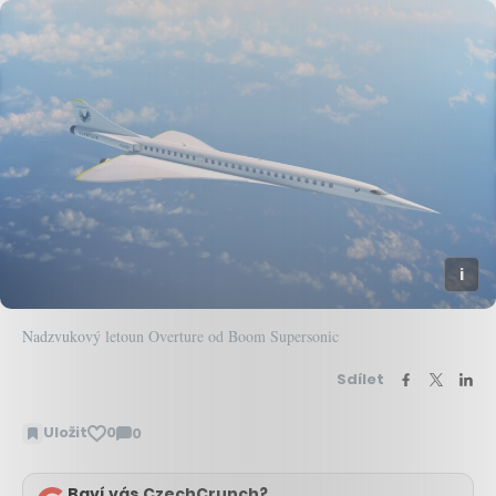
Nadzvukový letoun Overture od Boom Supersonic
Sdílet
Uložit
0
0
Zobrazit
komentáře
Baví vás CzechCrunch?