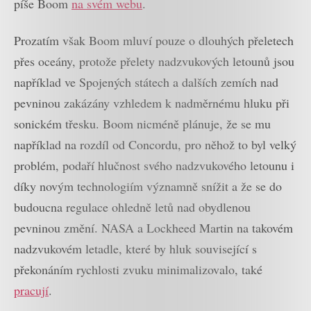
píše Boom
na svém webu
.
Prozatím však Boom mluví pouze o dlouhých přeletech
přes oceány, protože přelety nadzvukových letounů jsou
například ve Spojených státech a dalších zemích nad
pevninou zakázány vzhledem k nadměrnému hluku při
sonickém třesku. Boom nicméně plánuje, že se mu
například na rozdíl od Concordu, pro něhož to byl velký
problém, podaří hlučnost svého nadzvukového letounu i
díky novým technologiím významně snížit a že se do
budoucna regulace ohledně letů nad obydlenou
pevninou změní. NASA a Lockheed Martin na takovém
nadzvukovém letadle, které by hluk související s
překonáním rychlosti zvuku minimalizovalo, také
pracují
.