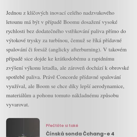
Jednou z klíčových inovací celého nadzvukového
letounu má být v případě Boomu dosažení vysoké
rychlosti bez dodatečného vstřikování paliva přímo do
výtokové trysky za turbínou, čemuž se říká přídavné
spalování či forsáž (anglicky afterburning). V takovém
případě sice dojde ke krátkodobému a rapidnímu
zvýšení výkonu letadla, ale zároveň dochází k obrovské
spotřebě paliva. Právě Concorde přídavné spalování
využíval, ale Boom se chce díky lepší aerodynamice,
materiálům a pohonu tomuto nákladnému způsobu
vyvarovat.
Přečtěte si také
Čínská sonda Čchang-e 4