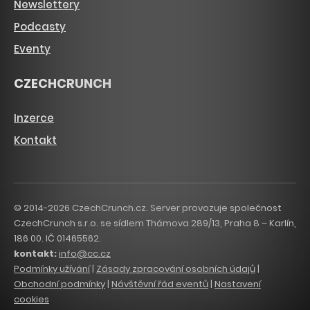
Newslettery
Podcasty
Eventy
CZECHCRUNCH
Inzerce
Kontakt
© 2014-2026 CzechCrunch.cz. Server provozuje společnost
CzechCrunch s.r.o. se sídlem Thámova 289/13, Praha 8 – Karlín,
186 00. IČ 01465562.
kontakt:
info@cc.cz
Podmínky užívání
|
Zásady zpracování osobních údajů
|
Obchodní podmínky
|
Návštěvní řád eventů
|
Nastavení
cookies