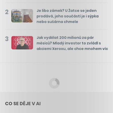
2
Je libo zámek? U Žatce se jeden
prodává, jeho součástí je i sýpka
nebo sušárna chmele
3
Jak vydělat 200 milionů za pár
měsíců? Mladý investor to zvládl s
akciemi Xeroxu, ale chce mnohem víc
CO SE DĚJE V AI