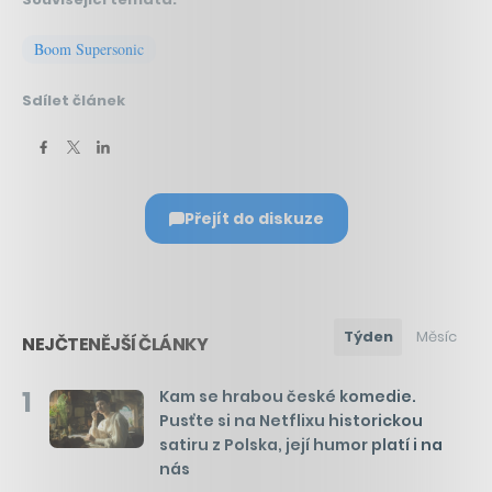
Boom Supersonic
Sdílet článek
Přejít do diskuze
Týden
Měsíc
NEJČTENĚJŠÍ ČLÁNKY
1
Kam se hrabou české komedie.
Pusťte si na Netflixu historickou
satiru z Polska, její humor platí i na
nás