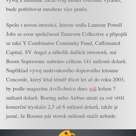
bude potřebovat mnohem více peněz.
Spolu s novou investicí, kterou vedla Laurene Powell
Jobs se svou společností Emerson Collective a připojili
se také Y Combinator Continuity Fund, Caffeinated
Capital, SV Angel a několik dalších investorů, má
Boom Supersonic nabráno celkem 141 milionů dolarů.
Například vývoj nadzvukového dopravního letounu
Concorde, který létal téměř třicet let až do roku 2003,
by podle magazínu
ArsTechnica
dnes
stál
kolem 7
miliard dolarů. Boeing nebo Airbus utratí za své větší
komerční tryskáče 2,5 až 6 miliard dolarů, takže je
jasné, že Boomu pár stovek milionů stačit nebude.