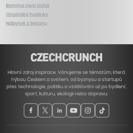
Bomma není tichá
Originální hodinky
Nábytek z betonu
Hlavní zdroj inspirace. Věnujeme se tématům, která
hýbou Českem a světem, od byznysu a startupů
přes technologie, politiku a vzdělávání až po bydlení,
sport, kulturu, ekologii nebo dopravu.