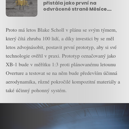
přistála jako první na
odvrácené straně Měsíce.
Ambice Číny jsou však daleko
větší
Proto má letos Blake Scholl v plánu se svým týmem,
který čítá zhruba 100 lidí, a díky investici by se měl
letos zdvojnásobit, postavit první prototyp, aby si své
technologie ověřil v praxi. Prototyp označovaný jako
XB-1 bude v měřítku 1:3 proti plánovanému letounu
Overture a testovat se na něm bude především účinná
aerodynamika, různé pokročilé kompozitní materiály a
také účinný pohonný systém.