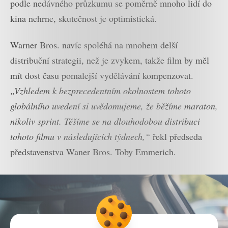
podle nedávného průzkumu se poměrně mnoho lidí do
kina nehrne, skutečnost je optimistická.
Warner Bros. navíc spoléhá na mnohem delší
distribuční strategii, než je zvykem, takže film by měl
mít dost času pomalejší vydělávání kompenzovat.
„Vzhledem k bezprecedentním okolnostem tohoto
globálního uvedení si uvědomujeme, že běžíme maraton,
nikoliv sprint. Těšíme se na dlouhodobou distribuci
tohoto filmu v následujících týdnech,“
řekl předseda
představenstva Waner Bros. Toby Emmerich.