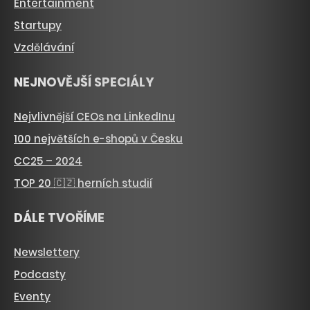
Entertainment
Startupy
Vzdělávání
NEJNOVĚJŠÍ SPECIÁLY
Nejvlivnější CEOs na LinkedInu
100 největších e-shopů v Česku
CC25 – 2024
TOP 20 🇨🇿 herních studií
DÁLE TVOŘÍME
Newslettery
Podcasty
Eventy