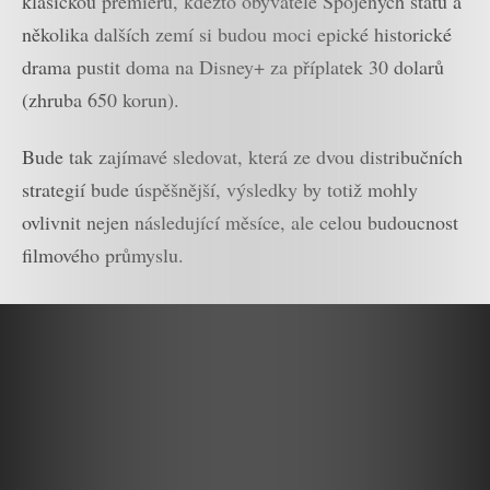
klasickou premiéru, kdežto obyvatelé Spojených států a
několika dalších zemí si budou moci epické historické
drama pustit doma na Disney+ za příplatek 30 dolarů
(zhruba 650 korun).
Bude tak zajímavé sledovat, která ze dvou distribučních
strategií bude úspěšnější, výsledky by totiž mohly
ovlivnit nejen následující měsíce, ale celou budoucnost
filmového průmyslu.