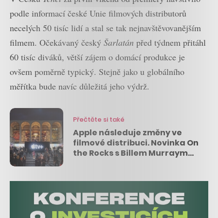
podle informací české Unie filmových distributorů
necelých 50 tisíc lidí a stal se tak nejnavštěvovanějším
filmem. Očekávaný český
Šarlatán
před týdnem přitáhl
60 tisíc diváků, větší zájem o domácí produkce je
ovšem poměrně typický. Stejně jako u globálního
měřítka bude navíc důležitá jeho výdrž.
Přečtěte si také
Apple následuje změny ve
filmové distribuci. Novinka On
the Rocks s Billem Murraym
půjde zároveň do kin i online