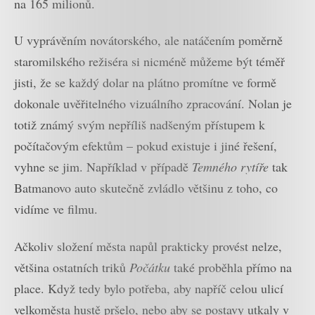
na 165 milionů.
U vyprávěním novátorského, ale natáčením poměrně
staromilského režiséra si nicméně můžeme být téměř
jisti, že se každý dolar na plátno promítne ve formě
dokonale uvěřitelného vizuálního zpracování. Nolan je
totiž známý svým nepříliš nadšeným přístupem k
počítačovým efektům – pokud existuje i jiné řešení,
vyhne se jim. Například v případě
Temného rytíře
tak
Batmanovo auto skutečně zvládlo většinu z toho, co
vidíme ve filmu.
Ačkoliv složení města napůl prakticky provést nelze,
většina ostatních triků
Počátku
také proběhla přímo na
place. Když tedy bylo potřeba, aby napříč celou ulicí
velkoměsta hustě pršelo, nebo aby se postavy utkaly v