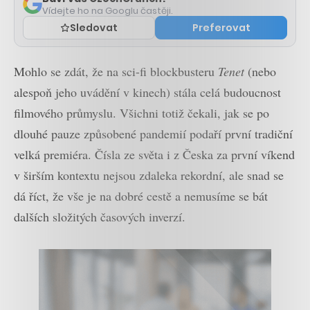
Vídejte ho na Googlu častěji.
Sledovat
Preferovat
Mohlo se zdát, že na sci-fi blockbusteru
Tenet
(nebo
alespoň jeho uvádění v kinech) stála celá budoucnost
filmového průmyslu. Všichni totiž čekali, jak se po
dlouhé pauze způsobené pandemií podaří první tradiční
velká premiéra. Čísla ze světa i z Česka za první víkend
v širším kontextu nejsou zdaleka rekordní, ale snad se
dá říct, že vše je na dobré cestě a nemusíme se bát
dalších složitých časových inverzí.