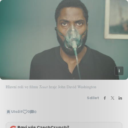
Hlavní roli ve filmu
Tenet
hraje John David Washington
Sdílet
Uložit
0
0
Zobrazit
komentáře
Baví vás CzechCrunch?