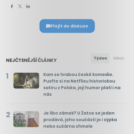
Přejít do diskuze
Týden
Měsíc
NEJČTENĚJŠÍ ČLÁNKY
1
Kam se hrabou české komedie.
Pusťte si na Netflixu historickou
satiru z Polska, její humor platí i na
nás
2
Je libo zámek? U Žatce se jeden
prodává, jeho součástí je i sýpka
nebo sušárna chmele