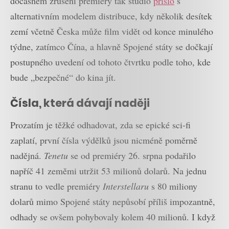
dočasném zrušení premiéry tak studio
přišlo
s
alternativním modelem distribuce, kdy několik desítek
zemí včetně Česka může film vidět od konce minulého
týdne, zatímco Čína, a hlavně Spojené státy se dočkají
postupného uvedení od tohoto čtvrtku podle toho, kde
bude „bezpečné“ do kina jít.
Čísla, která dávají naději
Prozatím je těžké odhadovat, zda se epické sci-fi
zaplatí, první čísla výdělků jsou nicméně poměrně
nadějná.
Tenetu
se od premiéry 26. srpna podařilo
napříč 41 zeměmi utržit 53 milionů dolarů. Na jednu
stranu to vedle premiéry
Interstellaru
s 80 miliony
dolarů mimo Spojené státy nepůsobí příliš impozantně,
odhady se ovšem pohybovaly kolem 40 milionů. I když