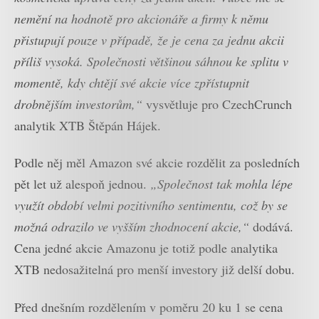
nemění na hodnotě pro akcionáře a firmy k němu
přistupují pouze v případě, že je cena za jednu akcii
příliš vysoká. Společnosti většinou sáhnou ke splitu v
momentě, kdy chtějí své akcie více zpřístupnit
drobnějším investorům,“
vysvětluje pro CzechCrunch
analytik XTB Štěpán Hájek.
Podle něj měl Amazon své akcie rozdělit za posledních
pět let už alespoň jednou.
„Společnost tak mohla lépe
využít období velmi pozitivního sentimentu, což by se
možná odrazilo ve vyšším zhodnocení akcie,“
dodává.
Cena jedné akcie Amazonu je totiž podle analytika
XTB nedosažitelná pro menší investory již delší dobu.
Před dnešním rozdělením v poměru 20 ku 1 se cena