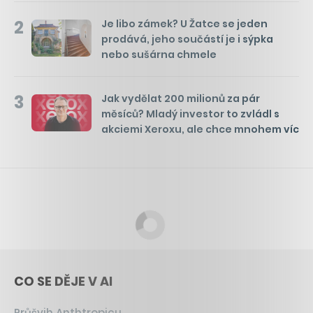
2
Je libo zámek? U Žatce se jeden
prodává, jeho součástí je i sýpka
nebo sušárna chmele
3
Jak vydělat 200 milionů za pár
měsíců? Mladý investor to zvládl s
akciemi Xeroxu, ale chce mnohem víc
CO SE DĚJE V AI
Průšvih Anthtropicu