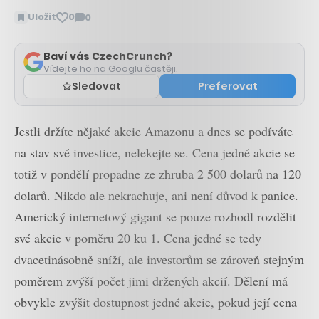
Uložit
0
0
Zobrazit
komentáře
Baví vás CzechCrunch?
Vídejte ho na Googlu častěji.
Sledovat
Preferovat
Jestli držíte nějaké akcie Amazonu a dnes se podíváte
na stav své investice, nelekejte se. Cena jedné akcie se
totiž v pondělí propadne ze zhruba 2 500 dolarů na 120
dolarů. Nikdo ale nekrachuje, ani není důvod k panice.
Americký internetový gigant se pouze rozhodl rozdělit
své akcie v poměru 20 ku 1. Cena jedné se tedy
dvacetinásobně sníží, ale investorům se zároveň stejným
poměrem zvýší počet jimi držených akcií. Dělení má
obvykle zvýšit dostupnost jedné akcie, pokud její cena