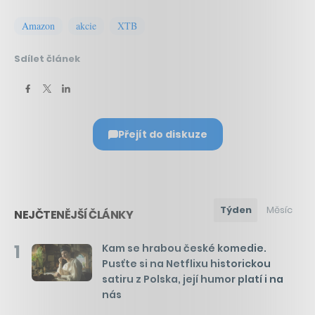
Amazon
akcie
XTB
Sdílet článek
Přejít do diskuze
Týden
Měsíc
NEJČTENĚJŠÍ ČLÁNKY
1
Kam se hrabou české komedie.
Pusťte si na Netflixu historickou
satiru z Polska, její humor platí i na
nás