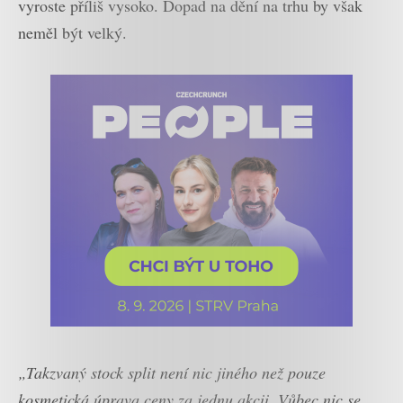
vyroste příliš vysoko. Dopad na dění na trhu by však
neměl být velký.
„Takzvaný stock split není nic jiného než pouze
kosmetická úprava ceny za jednu akcii. Vůbec nic se