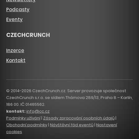
Podcasty
Eventy
CZECHCRUNCH
Inzerce
Kontakt
© 2014-2026 CzechCrunch.cz. Server provozuje společnost
CzechCrunch s.r.o. se sídlem Thámova 289/13, Praha 8 – Karlín,
186 00. IČ 01465562.
kontakt:
info@cc.cz
Podmínky užívání
|
Zásady zpracování osobních údajů
|
Obchodní podmínky
|
Návštěvní řád eventů
|
Nastavení
cookies