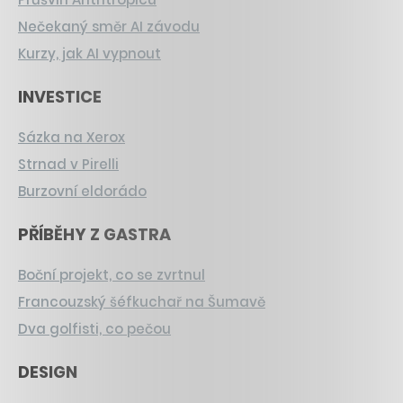
Nečekaný směr AI závodu
Kurzy, jak AI vypnout
INVESTICE
Sázka na Xerox
Strnad v Pirelli
Burzovní eldorádo
PŘÍBĚHY Z GASTRA
Boční projekt, co se zvrtnul
Francouzský šéfkuchař na Šumavě
Dva golfisti, co pečou
DESIGN