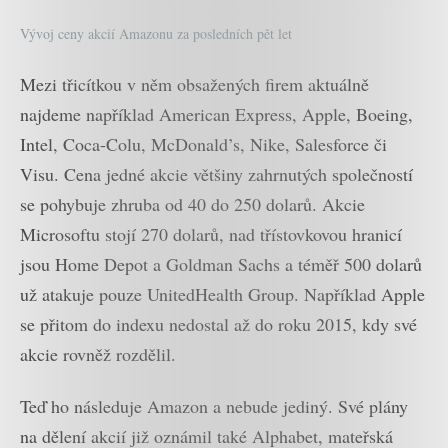
Vývoj ceny akcií Amazonu za posledních pět let
Mezi třicítkou v něm obsažených firem aktuálně
najdeme například American Express, Apple, Boeing,
Intel, Coca-Colu, McDonald’s, Nike, Salesforce či
Visu. Cena jedné akcie většiny zahrnutých společností
se pohybuje zhruba od 40 do 250 dolarů. Akcie
Microsoftu stojí 270 dolarů, nad třístovkovou hranicí
jsou Home Depot a Goldman Sachs a téměř 500 dolarů
už atakuje pouze UnitedHealth Group. Například Apple
se přitom do indexu nedostal až do roku 2015, kdy své
akcie rovněž rozdělil.
Teď ho následuje Amazon a nebude jediný. Své plány
na dělení akcií již oznámil také Alphabet, mateřská