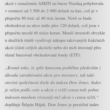
akcií s označením AMZN na burze Nasdaq pohybovala
v rozmezí od 3 500 do 2 000 dolarů za kus, což je v
přepočtu 80 tisíc až 46 tisíc korun. Nově se bude
obchodovat za něco málo přes 120 dolarů, což jsou v
přepočtu necelé tři tisíce korun. Menší investoři obvykle
u dražších titulů využívají nákupu takzvaných frakčních
akcií (částí celých akciích) nebo do nich investují přes
různé burzovně obchodované fondy (ETF).
„Kromě toho, že split Amazonu proběhne především z
důvodu zatraktivnění akcie pro investory, tak také
otevírá společnosti dveře do indexu Dow Jones. Index
je vážen podle ceny a akcie s vyšší cenou tedy pohne
indexem mnohem výrazněji než akcie s cenou nižší,“
doplňuje Štěpán Hájek. Dow Jones je prestižní index