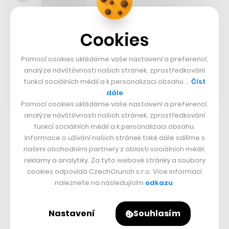
Cookies
Pomocí cookies ukládáme vaše nastavení a preferencí,
analýze návštěvnosti našich stránek, zprostředkování
funkcí sociálních médií a k personalizaci obsahu …
Číst
dále
Pomocí cookies ukládáme vaše nastavení a preferencí,
analýze návštěvnosti našich stránek, zprostředkování
funkcí sociálních médií a k personalizaci obsahu.
„Osobně bych na podobné splity příliš přehnaně
Informace o užívání našich stránek také dále sdílíme s
našimi obchodními partnery z oblasti sociálních médií,
nereagoval. Jak zaznělo, tak se nic nemění, split může
reklamy a analytiky. Za tyto webové stránky a soubory
být pro akcie i negativní. Pokud jste akcie společnosti
cookies odpovídá CzechCrunch s.r.o. Více informací
chtěli v posledních měsících vlastnit a nemohli jste tak
naleznete na následujícím
odkazu
.
učinit kvůli jejich vysoké ceně, půjde pro znamení k
nákupu. Naopak pokud chcete peníze investovat někde
Nastavení
Souhlasím
jinde, split umožní jednu dražší akcii rozprodat po