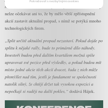
Pokračovat s nezbytnými cookies
menších částech,“
říká Štěpán Hájek z XTB. Podle něj
nelze očekávat ani to, že by mělo větší zpřístupnění
akcií zastavit aktuální propad, s nímž se potýká mnoho
technologických firem.
„Split určitě aktuální propad nezastaví. Pokud dojde po
splitu k nějaké rally, bude to primárně dílo náhody.
Investoři budou před dalším kvartálem možná spíše
upravovat své pozice před výsledky, a pokud budou mít
místo jedné akcie těch akcií dvacet, řada z nich může
přemýšlet nad tím, jestli je fundament ve společnosti
natolik silný, že chtějí držet tak vysokou expozici a
nepočkají si raději na další pokles,“
dodává Hájek.