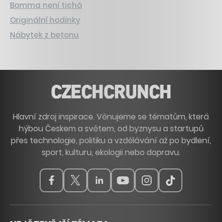
Bomma není tichá
Originální hodinky
Nábytek z betonu
Hlavní zdroj inspirace. Věnujeme se tématům, která
hýbou Českem a světem, od byznysu a startupů
přes technologie, politiku a vzdělávání až po bydlení,
sport, kulturu, ekologii nebo dopravu.