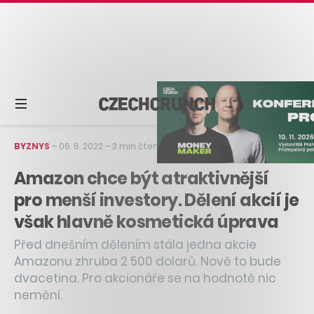
BYZNYS
–
06. 6. 2022
–
3 min čtení
Amazon chce být atraktivnější
pro menší investory. Dělení akcií je
však hlavně kosmetická úprava
Před dnešním dělením stála jedna akcie
Amazonu zhruba 2 500 dolarů. Nově to bude
dvacetina. Pro akcionáře se na hodnotě nic
nemění.