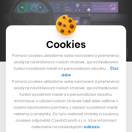
Cookies
Pomocí cookies ukládáme vaše nastavení a preferencí,
analýze návštěvnosti našich stránek, zprostředkování
funkcí sociálních médií a k personalizaci obsahu …
Číst
Podoba nového systému CarPlay v autech
dále
Pomocí cookies ukládáme vaše nastavení a preferencí,
Místo toho mělo Apple Car dostat samořízení čtvrté
analýze návštěvnosti našich stránek, zprostředkování
úrovně, což zahrnuje plnou autonomii s možností
funkcí sociálních médií a k personalizaci obsahu.
zásahu člověka v případě potřeby. Podle posledních
Informace o užívání našich stránek také dále sdílíme s
našimi obchodními partnery z oblasti sociálních médií,
zpráv se ale plány změnily na vozidlo mezi druhou a
reklamy a analytiky. Za tyto webové stránky a soubory
třetí úrovní autonomie, tedy o něco pokročilejší, než
cookies odpovídá CzechCrunch s.r.o. Více informací
naleznete na následujícím
odkazu
.
nabízí systém Tesla Autopilot. Takové auto prý mělo