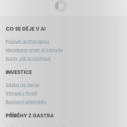
CO SE DĚJE V AI
Průšvih Anthtropicu
Nečekaný směr AI závodu
Kurzy, jak AI vypnout
INVESTICE
Sázka na Xerox
Strnad v Pirelli
Burzovní eldorádo
PŘÍBĚHY Z GASTRA