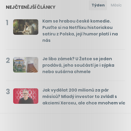
Týden
Měsíc
NEJČTENĚJŠÍ ČLÁNKY
1
Kam se hrabou české komedie.
Pusťte si na Netflixu historickou
satiru z Polska, její humor platí i na
nás
2
Je libo zámek? U Žatce se jeden
prodává, jeho součástí je i sýpka
nebo sušárna chmele
3
Jak vydělat 200 milionů za pár
měsíců? Mladý investor to zvládl s
akciemi Xeroxu, ale chce mnohem víc