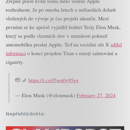
Zřejmě právě kvůli tomu mělo vedení Applu
rozhodnout, že po mnoha letech a miliardách dolarů
vložených do vývoje je čas projekt ukončit. Mezi
prvními se ke zprávě vyjádřil ředitel Tesly Elon Musk,
který se podle vlastních slov v minulosti pokusil
automobilku prodat Applu. Teď na sociální síti X
sdílel
informaci
o konci projektu Titan s emoji salutování a
cigarety.
🫡 🚬
https://t.co/f5wn0y95gx
— Elon Musk (@elonmusk)
February 27, 2024
Nepřehlédněte: