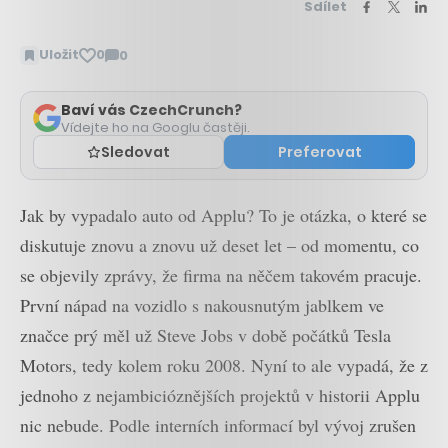
Sdílet
Uložit
0
0
Zobrazit
komentáře
Baví vás CzechCrunch?
Vídejte ho na Googlu častěji.
Sledovat
Preferovat
Jak by vypadalo auto od Applu? To je otázka, o které se
diskutuje znovu a znovu už deset let – od momentu, co
se objevily zprávy, že firma na něčem takovém pracuje.
První nápad na vozidlo s nakousnutým jablkem ve
značce prý měl už Steve Jobs v době počátků Tesla
Motors, tedy kolem roku 2008. Nyní to ale vypadá, že z
jednoho z nejambicióznějších projektů v historii Applu
nic nebude. Podle interních informací byl vývoj zrušen