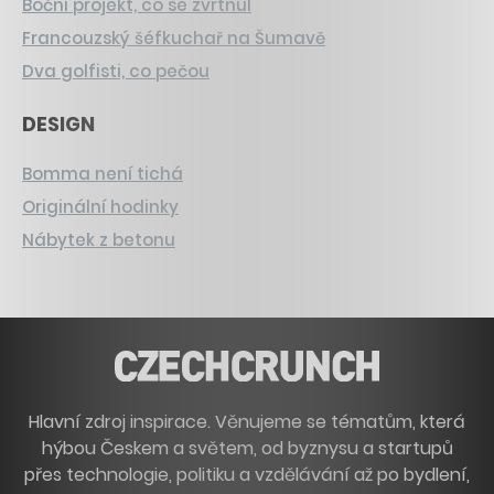
Boční projekt, co se zvrtnul
Francouzský šéfkuchař na Šumavě
Dva golfisti, co pečou
DESIGN
Bomma není tichá
Originální hodinky
Nábytek z betonu
Hlavní zdroj inspirace. Věnujeme se tématům, která
hýbou Českem a světem, od byznysu a startupů
přes technologie, politiku a vzdělávání až po bydlení,