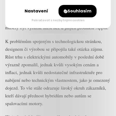
šanci na odhalení veřejnosti v roce 2028 s cenou kolem
Nastavení
Souhlasím
100 tisíc dolarů, v přepočtu 2,3 milionu korun.
Panovala ovšem nejistota kolem marží, které by nejspíš
Pokračovat s nezbytnými cookies
musely být výrazně nižší než u jiných produktů Applu.
K problémům spojeným s technologickou stránkou,
designem či výrobou se připojila také otázka zájmu.
Růst trhu s elektrickými automobily v poslední době
výrazně zpomalil, jednak kvůli vysokým cenám a
inflaci, jednak kvůli nedostatečné infrastruktuře pro
nabíjení nebo technickým vlastnostem, jako je omezený
dojezd. To vše stále odrazuje široký okruh zákazníků,
kteří dávají přednost hybridům nebo autům se
spalovacími motory.