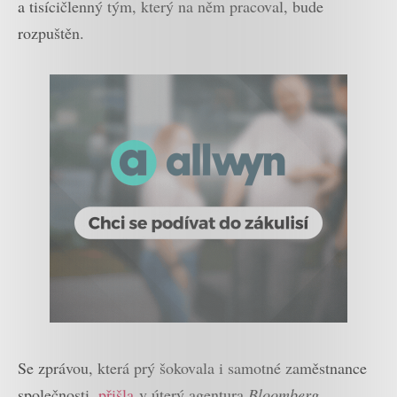
a tisícičlenný tým, který na něm pracoval, bude
rozpuštěn.
Se zprávou, která prý šokovala i samotné zaměstnance
společnosti,
přišla
v úterý agentura
Bloomberg
.