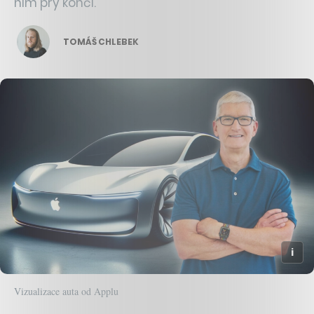
ním prý končí.
TOMÁŠ CHLEBEK
Vizualizace auta od Applu