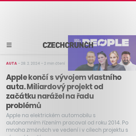
AUTA
–
28. 2. 2024
–
2 min čtení
Apple končí s vývojem vlastního
auta. Miliardový projekt od
začátku narážel na řadu
problémů
Apple na elektrickém automobilu s
autonomním řízením pracoval od roku 2014. Po
mnoha změnách ve vedení i v cílech projektu s