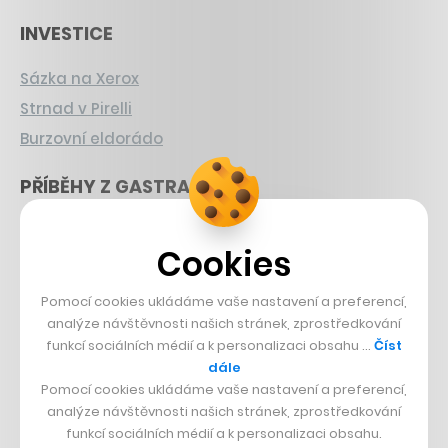
INVESTICE
Sázka na Xerox
Strnad v Pirelli
Burzovní eldorádo
PŘÍBĚHY Z GASTRA
Boční projekt, co se zvrtnul
Cookies
Francouzský šéfkuchař na Šumavě
Dva golfisti, co pečou
Pomocí cookies ukládáme vaše nastavení a preferencí,
analýze návštěvnosti našich stránek, zprostředkování
DESIGN
funkcí sociálních médií a k personalizaci obsahu …
Číst
dále
Bomma není tichá
Pomocí cookies ukládáme vaše nastavení a preferencí,
analýze návštěvnosti našich stránek, zprostředkování
Originální hodinky
funkcí sociálních médií a k personalizaci obsahu.
Nábytek z betonu