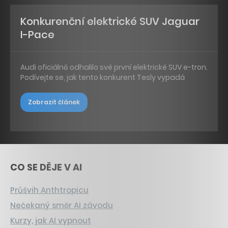
Konkurenční elektrické SUV Jaguar
I-Pace
Audi oficiálně odhalilo své první elektrické SUV e-tron.
Podívejte se, jak tento konkurent Tesly vypadá
Zobrazit článek
CO SE DĚJE V AI
Průšvih Anthtropicu
Nečekaný směr AI závodu
Kurzy, jak AI vypnout