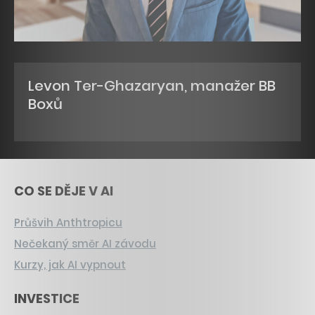
Levon Ter-Ghazaryan, manažer BB
Boxů
CO SE DĚJE V AI
Průšvih Anthtropicu
Nečekaný směr AI závodu
Kurzy, jak AI vypnout
INVESTICE