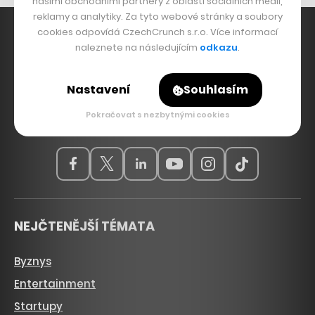
našimi obchodními partnery z oblasti sociálních médií,
reklamy a analytiky. Za tyto webové stránky a soubory
cookies odpovídá CzechCrunch s.r.o. Více informací
naleznete na následujícím
odkazu
.
Hlavní zdroj inspirace. Věnujeme se tématům, která
Nastavení
Souhlasím
hýbou Českem a světem, od byznysu a startupů
přes technologie, politiku a vzdělávání až po bydlení,
Pokračovat s nezbytnými cookies
sport, kulturu, ekologii nebo dopravu.
NEJČTENĚJŠÍ TÉMATA
Byznys
Entertainment
Startupy