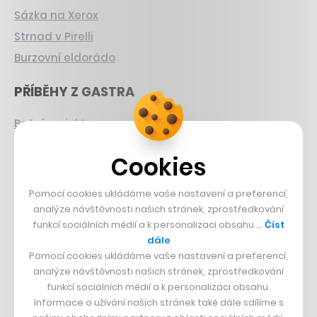
Sázka na Xerox
Strnad v Pirelli
Burzovní eldorádo
PŘÍBĚHY Z GASTRA
Boční projekt, co se zvrtnul
Francouzský šéfkuchař na Šumavě
Cookies
Dva golfisti, co pečou
Pomocí cookies ukládáme vaše nastavení a preferencí,
DESIGN
analýze návštěvnosti našich stránek, zprostředkování
funkcí sociálních médií a k personalizaci obsahu …
Číst
Bomma není tichá
dále
Originální hodinky
Pomocí cookies ukládáme vaše nastavení a preferencí,
analýze návštěvnosti našich stránek, zprostředkování
Nábytek z betonu
funkcí sociálních médií a k personalizaci obsahu.
Informace o užívání našich stránek také dále sdílíme s