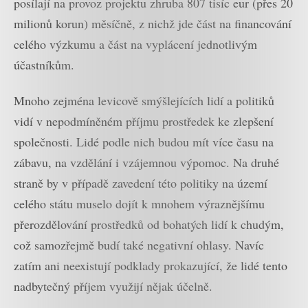
posílají na provoz projektu zhruba 807 tisíc eur (přes 20
milionů korun) měsíčně, z nichž jde část na financování
celého výzkumu a část na vyplácení jednotlivým
účastníkům.
Mnoho zejména levicově smýšlejících lidí a politiků
vidí v nepodmíněném příjmu prostředek ke zlepšení
společnosti. Lidé podle nich budou mít více času na
zábavu, na vzdělání i vzájemnou výpomoc. Na druhé
straně by v případě zavedení této politiky na území
celého státu muselo dojít k mnohem výraznějšímu
přerozdělování prostředků od bohatých lidí k chudým,
což samozřejmě budí také negativní ohlasy. Navíc
zatím ani neexistují podklady prokazující, že lidé tento
nadbytečný příjem využijí nějak účelně.