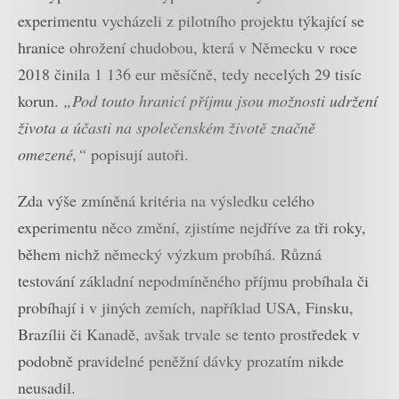
experimentu vycházeli z pilotního projektu týkající se
hranice ohrožení chudobou, která v Německu v roce
2018 činila 1 136 eur měsíčně, tedy necelých 29 tisíc
korun.
„Pod touto hranicí příjmu jsou možnosti udržení
života a účasti na společenském životě značně
omezené,“
popisují autoři.
Zda výše zmíněná kritéria na výsledku celého
experimentu něco změní, zjistíme nejdříve za tři roky,
během nichž německý výzkum probíhá. Různá
testování základní nepodmíněného příjmu probíhala či
probíhají i v jiných zemích, například USA, Finsku,
Brazílii či Kanadě, avšak trvale se tento prostředek v
podobně pravidelné peněžní dávky prozatím nikde
neusadil.