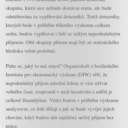
skupinu, která sice nebude dostávat rentu, ale bude
odměňována za vyplňování dotazníků. Tytéž dotazníky,
kterých bude v průběhu tříletého výzkumu celkem
sedm, budou vyplňovat i lidé se stálým nepodmíněným
příjmem. Obě skupiny přitom mají být ze statistického
hlediska velmi podobné.
Ptáte se, jaký to má smysl? Organizátoři z berlínského
Institutu pro ekonomický výzkum (DIW) věří, že
nepodmíněný příjem umožní lidem si více užívat
volného času, rozproudí v nich kreativitu a udělá je
celkově šťastnějšími. Vědci budou v průběhu výzkumu
analyzovat, co lidé dělají a jak se bude vyvíjet jejich
chování, když budou mít zajištěný určitý příjem bez
práce.