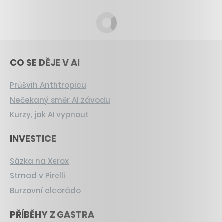
CO SE DĚJE V AI
Průšvih Anthtropicu
Nečekaný směr AI závodu
Kurzy, jak AI vypnout
INVESTICE
Sázka na Xerox
Strnad v Pirelli
Burzovní eldorádo
PŘÍBĚHY Z GASTRA