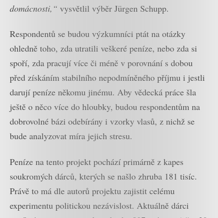
domácnosti,“
vysvětlil výběr Jürgen Schupp.
Respondentů se budou výzkumníci ptát na otázky
ohledně toho, zda utratili veškeré peníze, nebo zda si
spoří, zda pracují více či méně v porovnání s dobou
před získáním stabilního nepodmíněného příjmu i jestli
darují peníze někomu jinému. Aby vědecká práce šla
ještě o něco více do hloubky, budou respondentům na
dobrovolné bázi odebírány i vzorky vlasů, z nichž se
bude analyzovat míra jejich stresu.
Peníze na tento projekt pochází primárně z kapes
soukromých dárců, kterých se našlo zhruba 181 tisíc.
Právě to má dle autorů projektu zajistit celému
experimentu politickou nezávislost. Aktuálně dárci