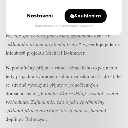
provedených do jisté míry liší.
„Základní příjem pro
osoby s nízkými příjmy byl již mnohokrát vědecky
Nastavení
Souhlasím
zkoumán po celém světě. Protože však základní příjem
není nouzovou pomocí, ale univerzální investicí do
Pokračovat s nezbytnými cookies
rozvoje společnosti jako celku, zkoumáme nyní vliv
základního příjmu na střední třídu,“
vysvětluje jeden z
iniciátorů projektu Michael Bohmeyer.
Nepodmíněný příjem v rámci německého experimentu
tedy připadne výhradně osobám ve věku od 21 do 40 let
se středně vysokými příjmy v jednočlenných
domácnostech.
„V tomto věku se dělají zásadní životní
rozhodnutí. Zajímá nás, zda a jak nepodmíněný
základní příjem ovlivňuje tato životní rozhodnutí,“
doplňuje Bohmeyer.