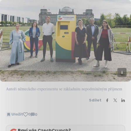
Autoři německého experimentu se základním nepodmíněným příjmem
Sdílet
Uložit
0
0
Zobrazit
komentáře
Baví vás CzechCrunch?