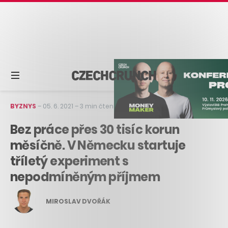
BYZNYS
–
05. 6. 2021
–
3 min čtení
Bez práce přes 30 tisíc korun
měsíčně. V Německu startuje
tříletý experiment s
nepodmíněným příjmem
MIROSLAV DVOŘÁK