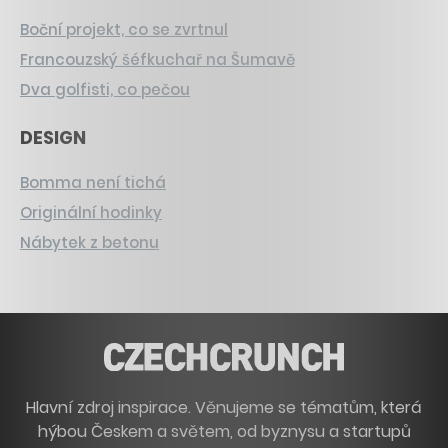
Boční projekt, co se zvrtnul
Francouzský šéfkuchař na Šumavě
Dva golfisti, co pečou
DESIGN
Bomma není tichá
Originální hodinky
Nábytek z betonu
Hlavní zdroj inspirace. Věnujeme se tématům, která
hýbou Českem a světem, od byznysu a startupů