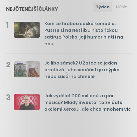
Týden
Měsíc
NEJČTENĚJŠÍ ČLÁNKY
1
Kam se hrabou české komedie.
Pusťte si na Netflixu historickou
satiru z Polska, její humor platí i na
nás
2
Je libo zámek? U Žatce se jeden
prodává, jeho součástí je i sýpka
nebo sušárna chmele
3
Jak vydělat 200 milionů za pár
měsíců? Mladý investor to zvládl s
akciemi Xeroxu, ale chce mnohem víc