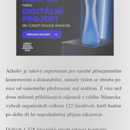
Ačkoliv je takový experiment pro mnohé přinejmenším
kontroverzní a diskutabilní, minulý týden se zhruba po
roce od samotného představení stal realitou. Z více než
dvou milionů přihlášených zájemců z celého Německa
vybrali organizátoři celkem 122 šťastlivců, kteří budou
po dobu tří let nepodmíněný příjem inkasovat.
Dalších 1 378 účastníků utvoří jakousi kontrolní