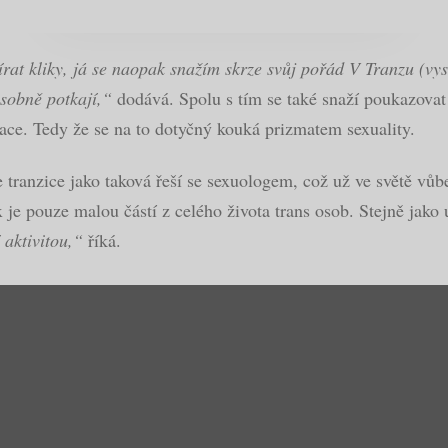
írat kliky, já se naopak snažím skrze svůj pořád V Tranzu (vy
sobně potkají,“
dodává. Spolu s tím se také snaží poukazovat n
zace. Tedy že se na to dotyčný kouká prizmatem sexuality.
 tranzice jako taková řeší se sexuologem, což už ve světě vůb
x je pouze malou částí z celého života trans osob. Stejně jako
 aktivitou,“
říká.