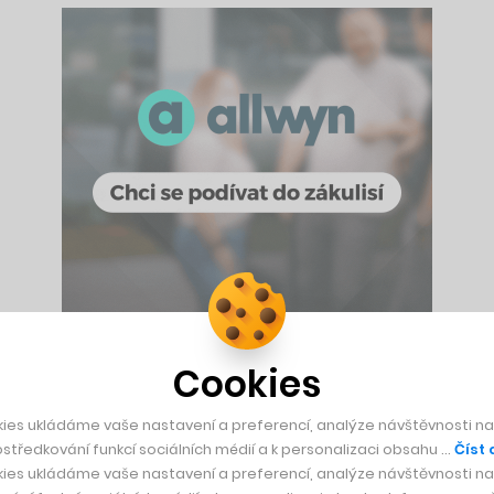
Cookies
tu Čestmíra Strakatého, když se jí ptá na to, jak se jí v tuze
ydliště přes typ zaměstnání až po okruh rodiny a přátel. Ona 
ies ukládáme vaše nastavení a preferencí, analýze návštěvnosti naš
í takové štěstí nemají.
středkování funkcí sociálních médií a k personalizaci obsahu …
Číst 
ies ukládáme vaše nastavení a preferencí, analýze návštěvnosti naš