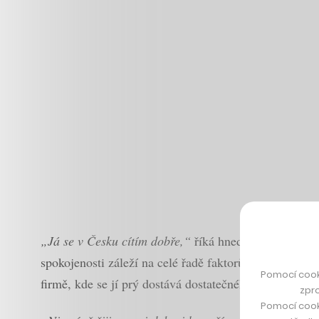
„Já se v Česku cítím dobře,“
říká hned na úvod podcas
spokojenosti záleží na celé řadě faktorů – od místa b
Pomocí cook
firmě, kde se jí prý dostává dostatečného respektu. Jin
zpro
Pomocí cook