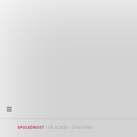
SPOLEČNOST
–
08. 9. 2023
–
2 min čtení