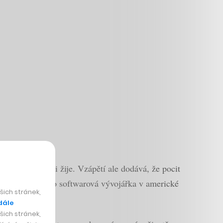
mské společnosti žije. Vzápětí ale dodává, že pocit
sama pracuje jako softwarová vývojářka v americké
ich stránek,
dále
ich stránek,