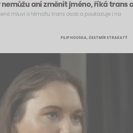
ady nemůžu ani změnit jméno, říká trans
řeně mluví o tématu trans osob a poukazuje i na
FILIP HOUSKA
,
ČESTMÍR STRAKATÝ