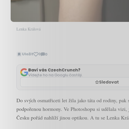
Lenka Králová
Uložit
0
0
Zobrazit
komentáře
Baví vás CzechCrunch?
Vídejte ho na Googlu častěji.
Sledovat
Do svých osmatřiceti let žila jako táta od rodiny, pak
podpořenou hormony. Ve Photoshopu si udělala vizi, j
Česku pořád nahlíží jinou optikou. A tu se Lenka Král