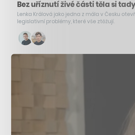
Bez uříznutí živé části těla si t
Lenka Králová jako jedna z mála v Česku otev
legislativní problémy, které vše ztěžují.