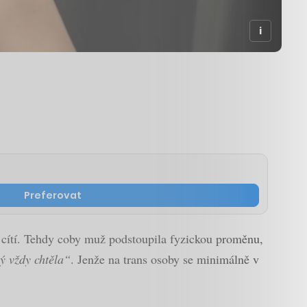
Preferovat
řně cítí. Tehdy coby muž podstoupila fyzickou proměnu,
ký vždy chtěla“
. Jenže na trans osoby se minimálně v