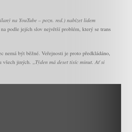
sílaný na YouTube – pozn. red.) nabízet lidem
a podle jejích slov největší problém, který se trans
ec nemá být běžné. Veřejnosti je proto předkládáno,
 u všech jiných.
„Týden má deset tisíc minut. Ať si