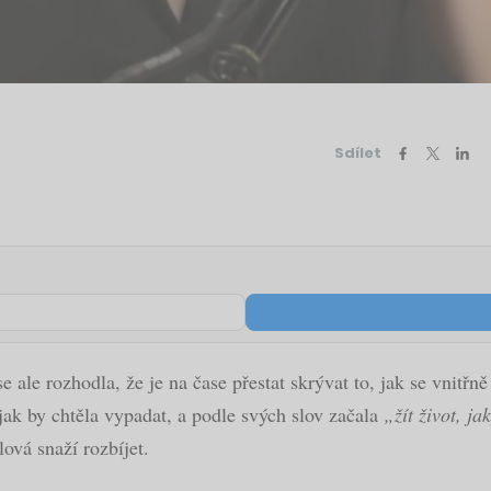
Sdílet
 se ale rozhodla, že je na čase přestat skrývat to, jak se vnit
ak by chtěla vypadat, a podle svých slov začala
„žít život, ja
ová snaží rozbíjet.