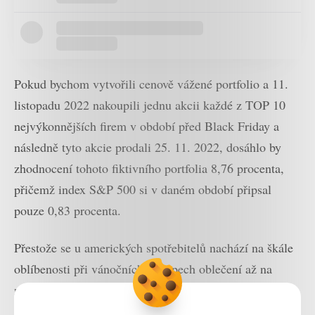
Pokud bychom vytvořili cenově vážené portfolio a 11.
listopadu 2022 nakoupili jednu akcii každé z TOP 10
nejvýkonnějších firem v období před Black Friday a
následně tyto akcie prodali 25. 11. 2022, dosáhlo by
zhodnocení tohoto fiktivního portfolia 8,76 procenta,
přičemž index S&P 500 si v daném období připsal
pouze 0,83 procenta.
Přestože se u amerických spotřebitelů nachází na škále
oblíbenosti při vánočních nákupech oblečení až na
nižších příčkách, investoři upřednostňují během období
Black Friday právě společnosti provozující maloobchod