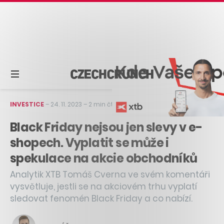
INVESTICE
–
24. 11. 2023
–
2 min čtení
Black Friday nejsou jen slevy v e-
shopech. Vyplatit se může i
spekulace na akcie obchodníků
Analytik XTB Tomáš Cverna ve svém komentáři
vysvětluje, jestli se na akciovém trhu vyplatí
sledovat fenomén Black Friday a co nabízí.