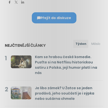
Přejít do diskuze
Týden
Měsíc
NEJČTENĚJŠÍ ČLÁNKY
1
Kam se hrabou české komedie.
Pusťte si na Netflixu historickou
satiru z Polska, její humor platí i na
nás
2
Je libo zámek? U Žatce se jeden
prodává, jeho součástí je i sýpka
nebo sušárna chmele