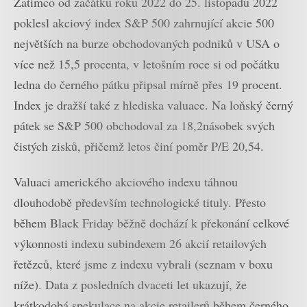
Zatímco od začátku roku 2022 do 25. listopadu 2022
poklesl akciový index S&P 500 zahrnující akcie 500
největších na burze obchodovaných podniků v USA o
více než 15,5 procenta, v letošním roce si od počátku
ledna do černého pátku připsal mírně přes 19 procent.
Index je dražší také z hlediska valuace. Na loňský černý
pátek se S&P 500 obchodoval za 18,2násobek svých
čistých zisků, přičemž letos činí poměr P/E 20,54.
Valuaci amerického akciového indexu táhnou
dlouhodobě především technologické tituly. Přesto
během Black Friday běžně dochází k překonání celkové
výkonnosti indexu subindexem 26 akcií retailových
řetězců, které jsme z indexu vybrali (seznam v boxu
níže). Data z posledních dvaceti let ukazují, že
krátkodobá spekulace na akcie retailerů během černého