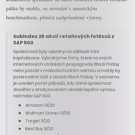
pátku by mohla, ve srovnání s americkým
benchmarkem, přinést nadprůměrné výnosy.
Subindex 26 akcií retailových řetězců z
S&P 500
Společnosti byly vybrány na základě tržní
kapitalizace. Vybrali jsme firmy, které na svých
internetových stránkách propagovaly Black Friday
nebo působí v maloobchodním sektoru a mohly by
potenciálně těžit z období Black Friday. V seznamu
je uveden počet případů, kdy daná společnost
dosáhla v analyzovaném období lepšího výnosu
než index S&P 500.
Amazon 13/20
Walmart Stores 13/20
Target 11/20
Best Buy 9/20