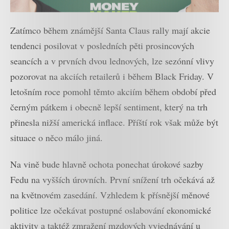
Zatímco během známější Santa Claus rally mají akcie
tendenci posilovat v posledních pěti prosincových
seancích a v prvních dvou lednových, lze sezónní vlivy
pozorovat na akciích retailerů i během Black Friday. V
letošním roce pomohl těmto akciím během období před
černým pátkem i obecně lepší sentiment, který na trh
přinesla nižší americká inflace. Příští rok však může být
situace o něco málo jiná.
Na vině bude hlavně ochota ponechat úrokové sazby
Fedu na vyšších úrovních. První snížení trh očekává až
na květnovém zasedání. Vzhledem k přísnější měnové
politice lze očekávat postupné oslabování ekonomické
aktivity a taktéž zmražení mzdových vyjednávání u