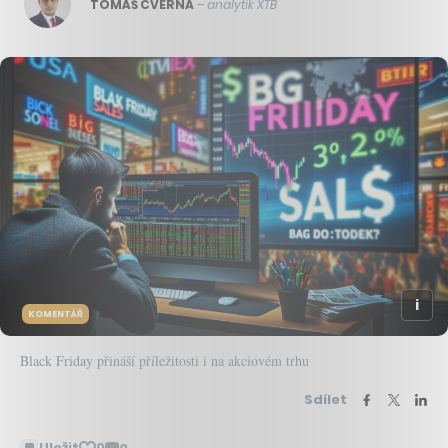
TOMÁŠ CVERNA
–
analytik XTB
KOMENTÁŘ
Black Friday přináší příležitosti i na akciovém trhu
Sdílet
Uložit
0