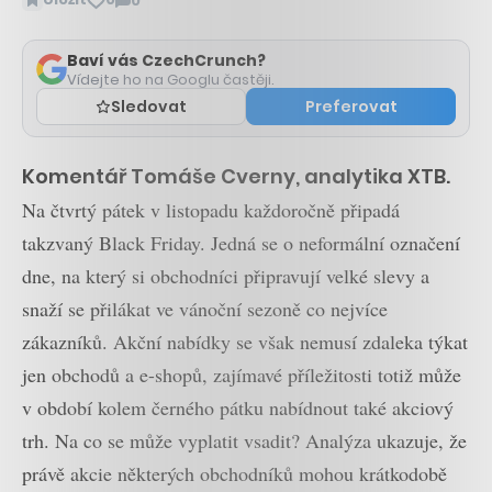
0
Zobrazit
komentáře
Baví vás CzechCrunch?
Vídejte ho na Googlu častěji.
Sledovat
Preferovat
Komentář Tomáše Cverny, analytika XTB.
Na čtvrtý pátek v listopadu každoročně připadá
takzvaný Black Friday. Jedná se o neformální označení
dne, na který si obchodníci připravují velké slevy a
snaží se přilákat ve vánoční sezoně co nejvíce
zákazníků. Akční nabídky se však nemusí zdaleka týkat
jen obchodů a e-shopů, zajímavé příležitosti totiž může
v období kolem černého pátku nabídnout také akciový
trh. Na co se může vyplatit vsadit? Analýza ukazuje, že
právě akcie některých obchodníků mohou krátkodobě