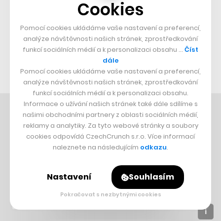
Cookies
s ním, případně s luxusnějším zbožím. Retail s
elektronikou či sportovními potřebami, případně
Pomocí cookies ukládáme vaše nastavení a preferencí,
analýze návštěvnosti našich stránek, zprostředkování
knihami se u investorů i navzdory oblíbenosti u
funkcí sociálních médií a k personalizaci obsahu …
Číst
amerických spotřebitelů během černého pátku moc
dále
neprosazují.
Pomocí cookies ukládáme vaše nastavení a preferencí,
analýze návštěvnosti našich stránek, zprostředkování
funkcí sociálních médií a k personalizaci obsahu.
Informace o užívání našich stránek také dále sdílíme s
našimi obchodními partnery z oblasti sociálních médií,
reklamy a analytiky. Za tyto webové stránky a soubory
cookies odpovídá CzechCrunch s.r.o. Více informací
naleznete na následujícím
odkazu
.
Nastavení
Souhlasím
Pokračovat s nezbytnými cookies