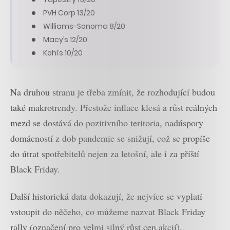
PVH Corp 13/20
Williams-Sonoma 8/20
Macy’s 12/20
Kohl’s 10/20
Na druhou stranu je třeba zmínit, že rozhodující budou
také makrotrendy. Přestože inflace klesá a růst reálných
mezd se dostává do pozitivního teritoria, nadúspory
domácností z dob pandemie se snižují, což se propíše
do útrat spotřebitelů nejen za letošní, ale i za příští
Black Friday.
Další historická data dokazují, že nejvíce se vyplatí
vstoupit do něčeho, co můžeme nazvat Black Friday
rally (označení pro velmi silný růst cen akcií),