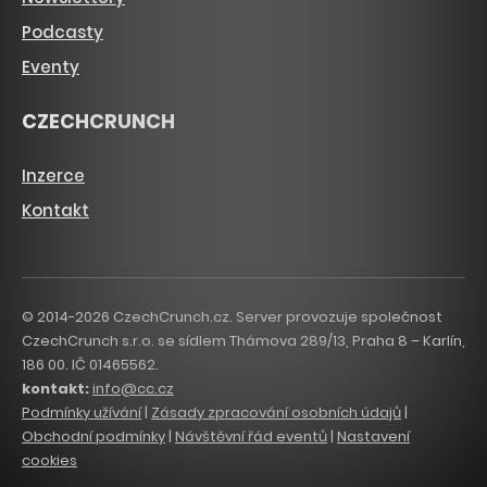
Podcasty
Eventy
CZECHCRUNCH
Inzerce
Kontakt
© 2014-2026 CzechCrunch.cz. Server provozuje společnost
CzechCrunch s.r.o. se sídlem Thámova 289/13, Praha 8 – Karlín,
186 00. IČ 01465562.
kontakt:
info@cc.cz
Podmínky užívání
|
Zásady zpracování osobních údajů
|
Obchodní podmínky
|
Návštěvní řád eventů
|
Nastavení
cookies