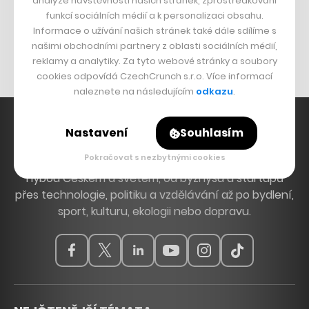
analýze návštěvnosti našich stránek, zprostředkování
Bomma není tichá
funkcí sociálních médií a k personalizaci obsahu.
Originální hodinky
Informace o užívání našich stránek také dále sdílíme s
našimi obchodními partnery z oblasti sociálních médií,
Nábytek z betonu
reklamy a analytiky. Za tyto webové stránky a soubory
cookies odpovídá CzechCrunch s.r.o. Více informací
naleznete na následujícím
odkazu
.
Nastavení
Souhlasím
Pokračovat s nezbytnými cookies
Hlavní zdroj inspirace. Věnujeme se tématům, která
hýbou Českem a světem, od byznysu a startupů
přes technologie, politiku a vzdělávání až po bydlení,
sport, kulturu, ekologii nebo dopravu.