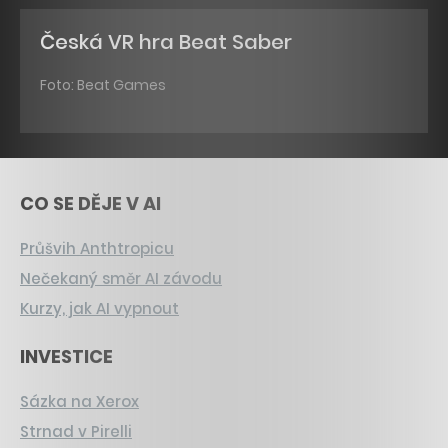
Česká VR hra Beat Saber
Foto: Beat Games
CO SE DĚJE V AI
Průšvih Anthtropicu
Nečekaný směr AI závodu
Kurzy, jak AI vypnout
INVESTICE
Sázka na Xerox
Strnad v Pirelli