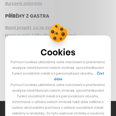
Burzovní eldorádo
PŘÍBĚHY Z GASTRA
Boční projekt, co se zvrtnul
Francouzský šéfkuchař na Šumavě
Dva golfisti, co pečou
Cookies
DESIGN
Pomocí cookies ukládáme vaše nastavení a preferencí,
Bomma není tichá
analýze návštěvnosti našich stránek, zprostředkování
funkcí sociálních médií a k personalizaci obsahu …
Číst
Originální hodinky
dále
Nábytek z betonu
Pomocí cookies ukládáme vaše nastavení a preferencí,
analýze návštěvnosti našich stránek, zprostředkování
funkcí sociálních médií a k personalizaci obsahu.
Informace o užívání našich stránek také dále sdílíme s
našimi obchodními partnery z oblasti sociálních médií,
reklamy a analytiky. Za tyto webové stránky a soubory