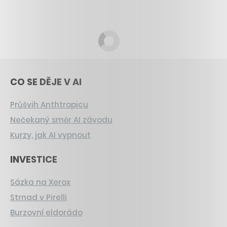
CO SE DĚJE V AI
Průšvih Anthtropicu
Nečekaný směr AI závodu
Kurzy, jak AI vypnout
INVESTICE
Sázka na Xerox
Strnad v Pirelli
Burzovní eldorádo