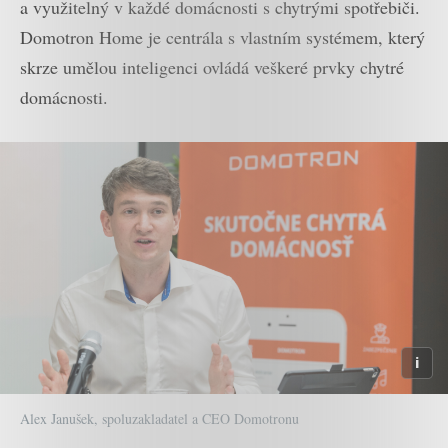
a využitelný v každé domácnosti s chytrými spotřebiči.
Domotron Home je centrála s vlastním systémem, který
skrze umělou inteligenci ovládá veškeré prvky chytré
domácnosti.
Alex Janušek, spoluzakladatel a CEO Domotronu