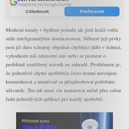
Vídejte ho na Googlu častěji.
Sledovat
Preferovat
Moderní trendy v bydlení pomalu ale jistě kráčí vstříc
stále inteligentnějším domácnostem. Některé její prvky
jsou již dnes schopny objednat chybějící jídlo v lednici,
vyhodnotit náš zdravotní stav nebo se postarat o
perfektně zastřižený trávník na zahradě. Problémem je,
že jednotlivé chytré spotřebiče často neumí navzájem
komunikovat a intuitivně se přizpůsobovat potřebám
uživatele. Ten tak musí vše nastavovat ručně přes celou
řadu jednotlivých aplikací pro každý spotřebič.