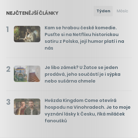
Týden
Měsíc
NEJČTENĚJŠÍ ČLÁNKY
1
Kam se hrabou české komedie.
Pusťte si na Netflixu historickou
satiru z Polska, její humor platí i na
nás
2
Je libo zámek? U Žatce se jeden
prodává, jeho součástí je i sýpka
nebo sušárna chmele
3
Hvězda Kingdom Come otevírá
hospodu na Vinohradech. Je to moje
vyznání lásky k Česku, říká miláček
fanoušků