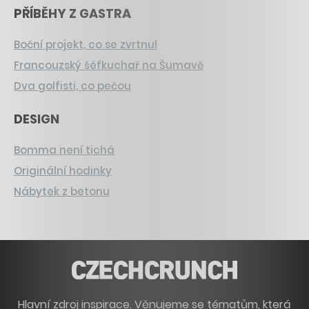
PŘÍBĚHY Z GASTRA
Boční projekt, co se zvrtnul
Francouzský šéfkuchař na Šumavě
Dva golfisti, co pečou
DESIGN
Bomma není tichá
Originální hodinky
Nábytek z betonu
Hlavní zdroj inspirace. Věnujeme se tématům, která