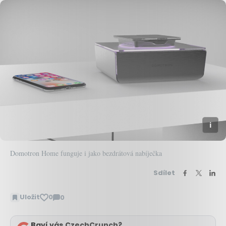
Domotron Home funguje i jako bezdrátová nabíječka
Sdílet
Uložit
0
0
Zobrazit
komentáře
Baví vás CzechCrunch?