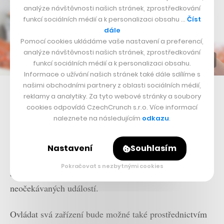
analýze návštěvnosti našich stránek, zprostředkování
funkcí sociálních médií a k personalizaci obsahu …
Číst
dále
Pomocí cookies ukládáme vaše nastavení a preferencí,
analýze návštěvnosti našich stránek, zprostředkování
funkcí sociálních médií a k personalizaci obsahu.
Informace o užívání našich stránek také dále sdílíme s
našimi obchodními partnery z oblasti sociálních médií,
Chytrou domácnost lze ovládat přes aplikaci Domotronu
reklamy a analytiky. Za tyto webové stránky a soubory
cookies odpovídá CzechCrunch s.r.o. Více informací
Díky této aplikaci může uživatel kontrolovat i veškerý
naleznete na následujícím
odkazu
.
chod domácnosti, spotřebu energie, prohlížet si
nastavené chování zařízení na časové ose. Zároveň v ní
Nastavení
Souhlasím
lze veškerá nastavení přenastavovat podle potřeb a
Pokračovat s nezbytnými cookies
aplikace také odesílá upozornění v případě
neočekávaných událostí.
Ovládat svá zařízení bude možné také prostřednictvím