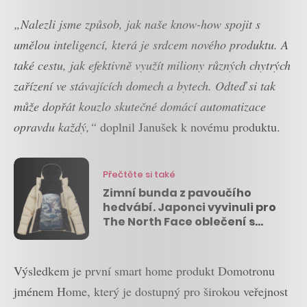
„Nalezli jsme způsob, jak naše know-how spojit s
umělou inteligencí, která je srdcem nového produktu. A
také cestu, jak efektivně využít miliony různých chytrých
zařízení ve stávajících domech a bytech. Odteď si tak
může dopřát kouzlo skutečné domácí automatizace
opravdu každý,“
doplnil Janušek k novému produktu.
Přečtěte si také
Zimní bunda z pavoučího
hedvábí. Japonci vyvinuli pro
The North Face oblečení s
unikátními vlastnostmi
Výsledkem je první smart home produkt Domotronu
jménem Home, který je dostupný pro širokou veřejnost