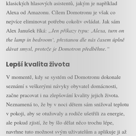
klasických hlasových asistentů, jakým je například
Alexa od Amazonu. Cílem Domotronu je však co
nejvíce eliminovat potřebu cokoliv ovládat. Jak sám
Alex Janušek říká:
„Jen příkazy typu: ‚Alexa, turn on
the lamp in bedroom‘, přestanou dle nás časem úplně
dávat smysl, protože je Domotron předběhne.“
Lepší kvalita života
V momentě, kdy se systém od Domotronu dokonale
seznámí s veškerými návyky obyvatel domácnosti,
začne pracovat i na zlepšování kvality jejich života.
Neznamená to, že by v noci dětem sám snižoval teplotu
v pokoji, aby se otužovaly a rodiče ušetřili za energie,
ale pokud zjistí, že by šlo dělat něco trochu lépe,
navrhne tuto možnost svým uživatelům a aplikuje ji až