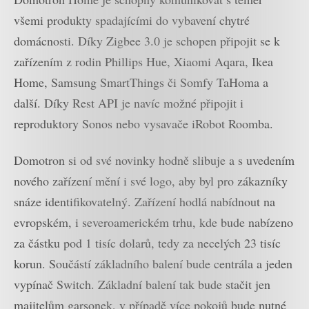
všemi produkty spadajícími do vybavení chytré
domácnosti. Díky Zigbee 3.0 je schopen připojit se k
zařízením z rodin Phillips Hue, Xiaomi Aqara, Ikea
Home, Samsung SmartThings či Somfy TaHoma a
další. Díky Rest API je navíc možné připojit i
reproduktory Sonos nebo vysavače iRobot Roomba.
Domotron si od své novinky hodně slibuje a s uvedením
nového zařízení mění i své logo, aby byl pro zákazníky
snáze identifikovatelný. Zařízení hodlá nabídnout na
evropském, i severoamerickém trhu, kde bude nabízeno
za částku pod 1 tisíc dolarů, tedy za necelých 23 tisíc
korun. Součástí základního balení bude centrála a jeden
vypínač Switch. Základní balení tak bude stačit jen
majitelům garsonek, v případě více pokojů bude nutné