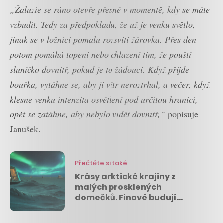
„Žaluzie se ráno otevře přesně v momentě, kdy se máte
vzbudit. Tedy za předpokladu, že už je venku světlo,
jinak se v ložnici pomalu rozsvítí žárovka. Přes den
potom pomáhá topení nebo chlazení tím, že pouští
sluníčko dovnitř, pokud je to žádoucí. Když přijde
bouřka, vytáhne se, aby jí vítr neroztrhal, a večer, když
klesne venku intenzita osvětlení pod určitou hranici,
opět se zatáhne, aby nebylo vidět dovnitř,“
popisuje
Janušek.
Přečtěte si také
Krásy arktické krajiny z
malých prosklených
domečků. Finové budují
nejsevernější ubytování na
světě