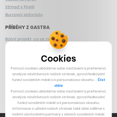
Strnad v Pirelli
Burzovní eldorádo
PŘÍBĚHY Z GASTRA
Boční projekt, co se zvrtnul
Francouzský šéfkuchař na Šumavě
Dva golfisti, co pečou
Cookies
DESIGN
Pomocí cookies ukládáme vaše nastavení a preferencí,
analýze návštěvnosti našich stránek, zprostředkování
Bomma není tichá
funkcí sociálních médií a k personalizaci obsahu …
Číst
dále
Originální hodinky
Pomocí cookies ukládáme vaše nastavení a preferencí,
Nábytek z betonu
analýze návštěvnosti našich stránek, zprostředkování
funkcí sociálních médií a k personalizaci obsahu.
Informace o užívání našich stránek také dále sdílíme s
našimi obchodními partnery z oblasti sociálních médií,