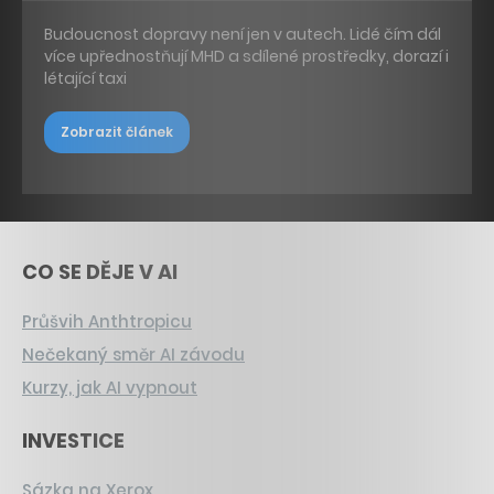
Budoucnost dopravy není jen v autech. Lidé čím dál
více upřednostňují MHD a sdílené prostředky, dorazí i
létající taxi
Zobrazit článek
CO SE DĚJE V AI
Průšvih Anthtropicu
Nečekaný směr AI závodu
Kurzy, jak AI vypnout
INVESTICE
Sázka na Xerox