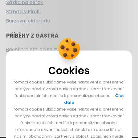
Sázka na Xerox
Strnad v Pirelli
Burzovní eldorádo
PŘÍBĚHY Z GASTRA
Boční projekt, co se zvrtnul
Francouzský šéfkuchař na Šumavě
Cookies
Dva golfisti, co pečou
DESIGN
Pomocí cookies ukládáme vaše nastavení a preferencí,
analýze návštěvnosti našich stránek, zprostředkování
funkcí sociálních médií a k personalizaci obsahu …
Číst
Bomma není tichá
dále
Originální hodinky
Pomocí cookies ukládáme vaše nastavení a preferencí,
Nábytek z betonu
analýze návštěvnosti našich stránek, zprostředkování
funkcí sociálních médií a k personalizaci obsahu.
Informace o užívání našich stránek také dále sdílíme s
našimi obchodními partnery z oblasti sociálních médií,