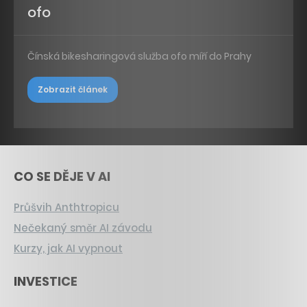
ofo
Čínská bikesharingová služba ofo míří do Prahy
Zobrazit článek
CO SE DĚJE V AI
Průšvih Anthtropicu
Nečekaný směr AI závodu
Kurzy, jak AI vypnout
INVESTICE