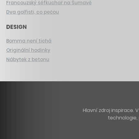
Francouzský šéfkuchař na Šumavě
Dva golfisti, co pečou
DESIGN
Bomma není tichá
Originální hodinky
Nábytek z betonu
Hlavní zdroj inspirace
technologie, 