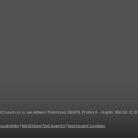
nch s.r.o. se sídlem Thámova 289/13, Praha 8 – Karlín, 186 00. IČ 0
podmínky
|
Návštěvní řád eventů
|
Nastavení cookies