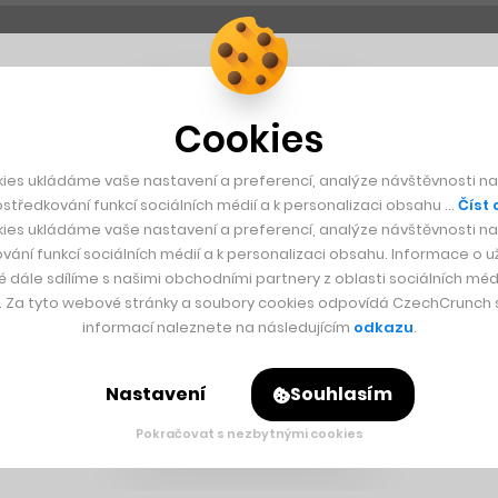
Cookies
ies ukládáme vaše nastavení a preferencí, analýze návštěvnosti naš
středkování funkcí sociálních médií a k personalizaci obsahu …
Číst 
ies ukládáme vaše nastavení a preferencí, analýze návštěvnosti naš
vání funkcí sociálních médií a k personalizaci obsahu. Informace o už
é dále sdílíme s našimi obchodními partnery z oblasti sociálních médi
y. Za tyto webové stránky a soubory cookies odpovídá CzechCrunch s.
informací naleznete na následujícím
odkazu
.
Nastavení
Souhlasím
Pokračovat s nezbytnými cookies