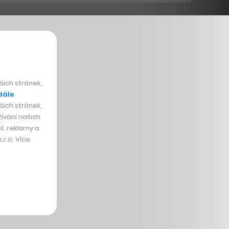
ich stránek,
dále
ich stránek,
ívání našich
í, reklamy a
r.o. Více