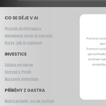
CO SE DĚJE V AI
Průšvih Anthtropicu
Nečekaný směr AI závodu
Pomocí cook
Kurzy, jak AI vypnout
zpro
Pomocí cook
INVESTICE
zprostředko
stránek tak
analytik
Sázka na Xerox
Strnad v Pirelli
Burzovní eldorádo
PŘÍBĚHY Z GASTRA
Boční projekt, co se zvrtnul