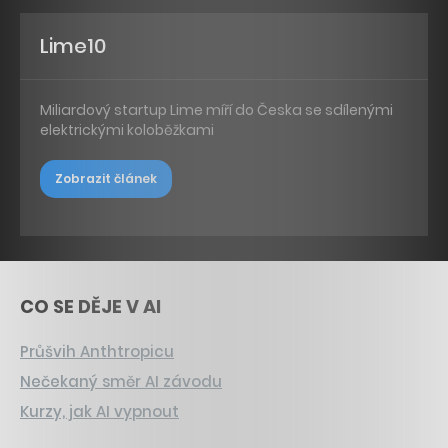
Lime10
Miliardový startup Lime míří do Česka se sdílenými
elektrickými koloběžkami
Zobrazit článek
CO SE DĚJE V AI
Průšvih Anthtropicu
Nečekaný směr AI závodu
Kurzy, jak AI vypnout