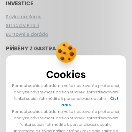
INVESTICE
Sázka na Xerox
Strnad v Pirelli
Burzovní eldorádo
PŘÍBĚHY Z GASTRA
Boční projekt, co se zvrtnul
Francouzský šéfkuchař na Šumavě
Cookies
Dva golfisti, co pečou
Pomocí cookies ukládáme vaše nastavení a preferencí,
analýze návštěvnosti našich stránek, zprostředkování
DESIGN
funkcí sociálních médií a k personalizaci obsahu …
Číst
dále
Bomma není tichá
Pomocí cookies ukládáme vaše nastavení a preferencí,
Originální hodinky
analýze návštěvnosti našich stránek, zprostředkování
Nábytek z betonu
funkcí sociálních médií a k personalizaci obsahu.
Informace o užívání našich stránek také dále sdílíme s