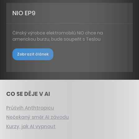
NIO EP9
Čínský výrobce elektromobilů NIO chce na
americkou burzu, bude soupeřit s Teslou
Zobrazit článek
CO SE DĚJE V AI
Průšvih Anthtropicu
Nečekaný směr AI závodu
Kurzy, jak AI vypnout