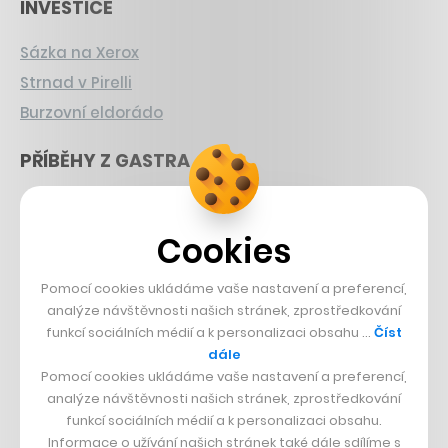
INVESTICE
Sázka na Xerox
Strnad v Pirelli
Burzovní eldorádo
PŘÍBĚHY Z GASTRA
Boční projekt, co se zvrtnul
Francouzský šéfkuchař na Šumavě
Cookies
Dva golfisti, co pečou
Pomocí cookies ukládáme vaše nastavení a preferencí,
DESIGN
analýze návštěvnosti našich stránek, zprostředkování
funkcí sociálních médií a k personalizaci obsahu …
Číst
dále
Bomma není tichá
Pomocí cookies ukládáme vaše nastavení a preferencí,
Originální hodinky
analýze návštěvnosti našich stránek, zprostředkování
Nábytek z betonu
funkcí sociálních médií a k personalizaci obsahu.
Informace o užívání našich stránek také dále sdílíme s