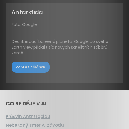
Antarktida
Foto: Google
Dechberoucí barevná planeta. Google do svého
Earth View přidal tisíc nových satelitních záběrů
Země
Zobrazit článek
CO SE DĚJE V AI
Průšvih Anthtropicu
Nečekaný směr AI závodu