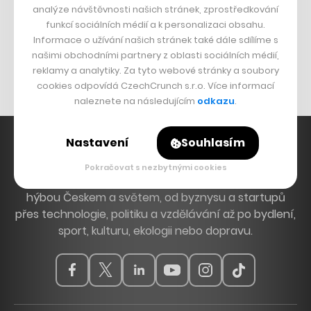
analýze návštěvnosti našich stránek, zprostředkování
Bomma není tichá
funkcí sociálních médií a k personalizaci obsahu.
Informace o užívání našich stránek také dále sdílíme s
Originální hodinky
našimi obchodními partnery z oblasti sociálních médií,
Nábytek z betonu
reklamy a analytiky. Za tyto webové stránky a soubory
cookies odpovídá CzechCrunch s.r.o. Více informací
naleznete na následujícím
odkazu
.
Nastavení
Souhlasím
Pokračovat s nezbytnými cookies
Hlavní zdroj inspirace. Věnujeme se tématům, která
hýbou Českem a světem, od byznysu a startupů
přes technologie, politiku a vzdělávání až po bydlení,
sport, kulturu, ekologii nebo dopravu.