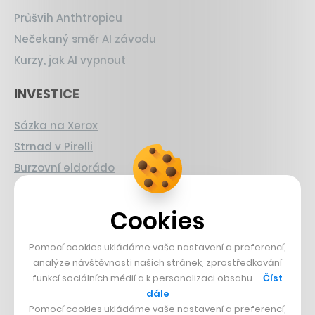
Průšvih Anthtropicu
Nečekaný směr AI závodu
Kurzy, jak AI vypnout
INVESTICE
Sázka na Xerox
Strnad v Pirelli
Burzovní eldorádo
PŘÍBĚHY Z GASTRA
Cookies
Boční projekt, co se zvrtnul
Pomocí cookies ukládáme vaše nastavení a preferencí,
Francouzský šéfkuchař na Šumavě
analýze návštěvnosti našich stránek, zprostředkování
Dva golfisti, co pečou
funkcí sociálních médií a k personalizaci obsahu …
Číst
dále
DESIGN
Pomocí cookies ukládáme vaše nastavení a preferencí,