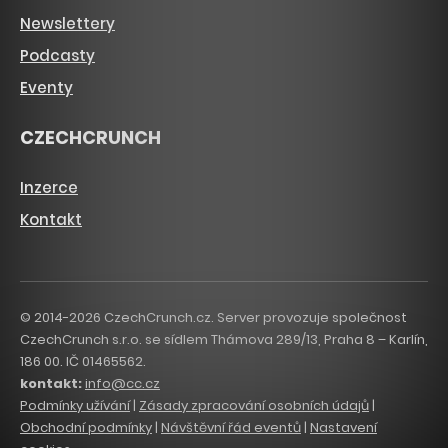
Newslettery
Podcasty
Eventy
CZECHCRUNCH
Inzerce
Kontakt
© 2014-2026 CzechCrunch.cz. Server provozuje společnost
CzechCrunch s.r.o. se sídlem Thámova 289/13, Praha 8 – Karlín,
186 00. IČ 01465562.
kontakt:
info@cc.cz
Podmínky užívání
|
Zásady zpracování osobních údajů
|
Obchodní podmínky
|
Návštěvní řád eventů
|
Nastavení