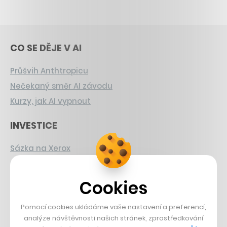
CO SE DĚJE V AI
Průšvih Anthtropicu
Nečekaný směr AI závodu
Kurzy, jak AI vypnout
INVESTICE
Sázka na Xerox
Strnad v Pirelli
Burzovní eldorádo
Cookies
PŘÍBĚHY Z GASTRA
Pomocí cookies ukládáme vaše nastavení a preferencí,
analýze návštěvnosti našich stránek, zprostředkování
Boční projekt, co se zvrtnul