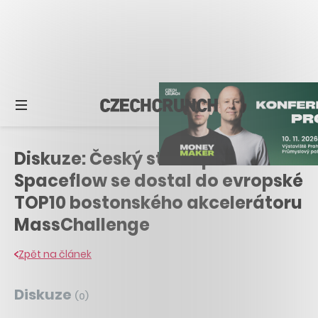
Diskuze: Český startup
Spaceflow se dostal do evropské
TOP10 bostonského akcelerátoru
MassChallenge
Zpět na článek
Diskuze
(
0
)