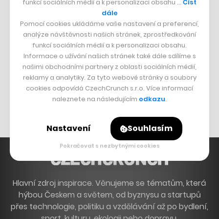
funkcí sociálních médií a k personalizaci obsahu …
Číst
Francouzský šéfkuchař na Šumavě
dále
Pomocí cookies ukládáme vaše nastavení a preferencí,
Dva golfisti, co pečou
analýze návštěvnosti našich stránek, zprostředkování
funkcí sociálních médií a k personalizaci obsahu.
DESIGN
Informace o užívání našich stránek také dále sdílíme s
našimi obchodními partnery z oblasti sociálních médií,
Bomma není tichá
reklamy a analytiky. Za tyto webové stránky a soubory
Originální hodinky
cookies odpovídá CzechCrunch s.r.o. Více informací
naleznete na následujícím
odkazu
.
Nábytek z betonu
Nastavení
Souhlasím
Pokračovat s nezbytnými cookies
Hlavní zdroj inspirace. Věnujeme se tématům, která
hýbou Českem a světem, od byznysu a startupů
přes technologie, politiku a vzdělávání až po bydlení,
sport, kulturu, ekologii nebo dopravu.