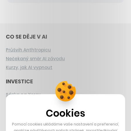
CO SE DĚJE V AI
Průšvih Anthtropicu
Nečekaný směr AI závodu
Kurzy, jak AI vypnout
INVESTICE
Sázka na Xerox
Strnad v Pirelli
Cookies
Burzovní eldorádo
Pomocí cookies ukládáme vaše nastavení a preferencí,
PŘÍBĚHY Z GASTRA
analýze návštěvnosti našich stránek, zprostředkování