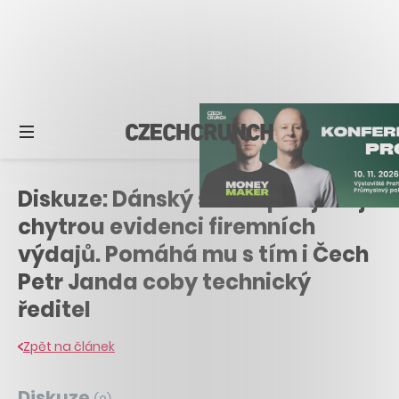
Diskuze: Dánský startup zajišťuje
chytrou evidenci firemních
výdajů. Pomáhá mu s tím i Čech
Petr Janda coby technický
ředitel
Zpět na článek
Diskuze