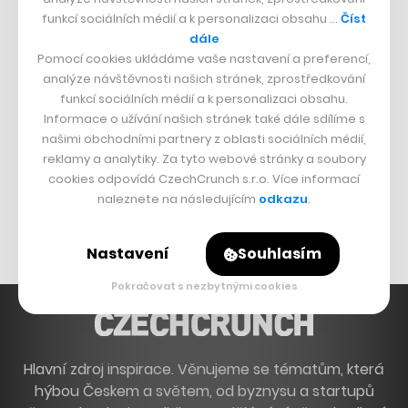
funkcí sociálních médií a k personalizaci obsahu …
Číst
Boční projekt, co se zvrtnul
dále
Francouzský šéfkuchař na Šumavě
Pomocí cookies ukládáme vaše nastavení a preferencí,
analýze návštěvnosti našich stránek, zprostředkování
Dva golfisti, co pečou
funkcí sociálních médií a k personalizaci obsahu.
Informace o užívání našich stránek také dále sdílíme s
DESIGN
našimi obchodními partnery z oblasti sociálních médií,
reklamy a analytiky. Za tyto webové stránky a soubory
Bomma není tichá
cookies odpovídá CzechCrunch s.r.o. Více informací
Originální hodinky
naleznete na následujícím
odkazu
.
Nábytek z betonu
Nastavení
Souhlasím
Pokračovat s nezbytnými cookies
Hlavní zdroj inspirace. Věnujeme se tématům, která
hýbou Českem a světem, od byznysu a startupů