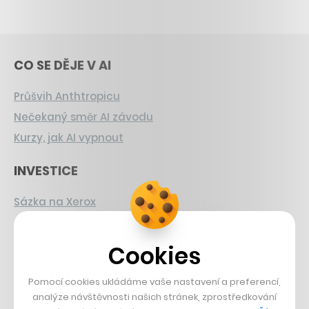
CO SE DĚJE V AI
Průšvih Anthtropicu
Nečekaný směr AI závodu
Kurzy, jak AI vypnout
INVESTICE
Sázka na Xerox
Strnad v Pirelli
Burzovní eldorádo
Cookies
PŘÍBĚHY Z GASTRA
Pomocí cookies ukládáme vaše nastavení a preferencí,
analýze návštěvnosti našich stránek, zprostředkování
Boční projekt, co se zvrtnul