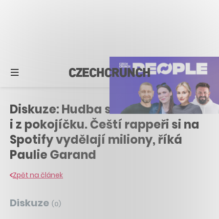
Diskuze: Hudba se dnes dá dělat
i z pokojíčku. Čeští rappeři si na
Spotify vydělají miliony, říká
Paulie Garand
Zpět na článek
Diskuze
(
0
)