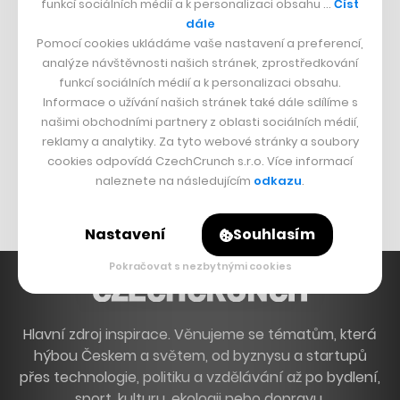
funkcí sociálních médií a k personalizaci obsahu …
Číst
Francouzský šéfkuchař na Šumavě
dále
Pomocí cookies ukládáme vaše nastavení a preferencí,
Dva golfisti, co pečou
analýze návštěvnosti našich stránek, zprostředkování
funkcí sociálních médií a k personalizaci obsahu.
DESIGN
Informace o užívání našich stránek také dále sdílíme s
našimi obchodními partnery z oblasti sociálních médií,
Bomma není tichá
reklamy a analytiky. Za tyto webové stránky a soubory
Originální hodinky
cookies odpovídá CzechCrunch s.r.o. Více informací
naleznete na následujícím
odkazu
.
Nábytek z betonu
Nastavení
Souhlasím
Pokračovat s nezbytnými cookies
Hlavní zdroj inspirace. Věnujeme se tématům, která
hýbou Českem a světem, od byznysu a startupů
přes technologie, politiku a vzdělávání až po bydlení,
sport, kulturu, ekologii nebo dopravu.