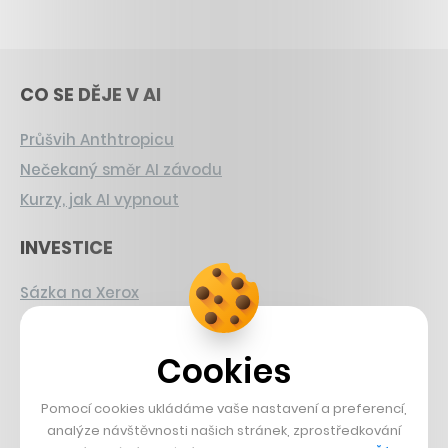
CO SE DĚJE V AI
Průšvih Anthtropicu
Nečekaný směr AI závodu
Kurzy, jak AI vypnout
INVESTICE
Sázka na Xerox
Strnad v Pirelli
Burzovní eldorádo
Cookies
PŘÍBĚHY Z GASTRA
Pomocí cookies ukládáme vaše nastavení a preferencí,
analýze návštěvnosti našich stránek, zprostředkování
Boční projekt, co se zvrtnul