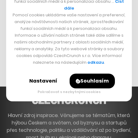
funkcí sociálních médií a k personalizaci obsahu …
Číst
Francouzský šéfkuchař na Šumavě
dále
Pomocí cookies ukládáme vaše nastavení a preferencí,
Dva golfisti, co pečou
analýze návštěvnosti našich stránek, zprostředkování
funkcí sociálních médií a k personalizaci obsahu.
DESIGN
Informace o užívání našich stránek také dále sdílíme s
našimi obchodními partnery z oblasti sociálních médií,
Bomma není tichá
reklamy a analytiky. Za tyto webové stránky a soubory
Originální hodinky
cookies odpovídá CzechCrunch s.r.o. Více informací
naleznete na následujícím
odkazu
.
Nábytek z betonu
Nastavení
Souhlasím
Pokračovat s nezbytnými cookies
Hlavní zdroj inspirace. Věnujeme se tématům, která
hýbou Českem a světem, od byznysu a startupů
přes technologie, politiku a vzdělávání až po bydlení,
sport, kulturu, ekologii nebo dopravu.