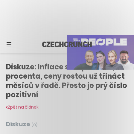
Diskuze: Inflace stoupla na 17,5
procenta, ceny rostou už třináct
měsíců v řadě. Přesto je prý číslo
pozitivní
Zpět na článek
Diskuze
(
0
)