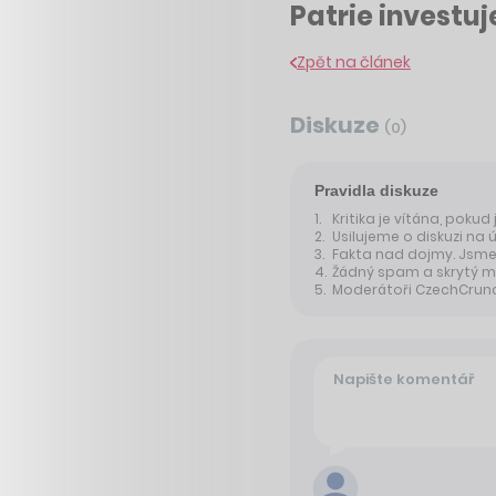
Patrie investuje
Zpět na článek
Diskuze
(
0
)
Pravidla diskuze
Kritika je vítána, pokud
Usilujeme o diskuzi na 
Fakta nad dojmy. Jsme 
Žádný spam a skrytý m
Moderátoři CzechCrunche