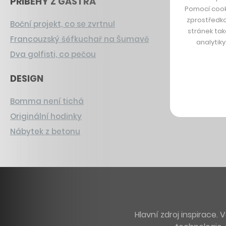
PŘÍBĚHY Z GASTRA
Pomocí cook
zprostředko
Boční projekt, co se zvrtnul
stránek tak
Francouzský šéfkuchař na Šumavě
analytik
Dva golfisti, co pečou
DESIGN
Bomma není tichá
Originální hodinky
Nábytek z betonu
Hlavní zdroj inspirace