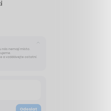
i
 u nás nemají místo.
tujeme.
 a vzdělávejte ostatní.
Odeslat