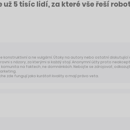
 už 5 tisíc lidí, za které vše řeší robot
 je konstruktivní a ne vulgární. Útoky na autory nebo ostatní diskutující
úrovni s názory, za kterými si každý stojí. Anonymní účty proto neakcep
komunita na faktech, ne domněnkách. Nebojte se zdrojovat, odkazujte
arketing.
 zde fungují jako kurátoři kvality a mají právo veta.