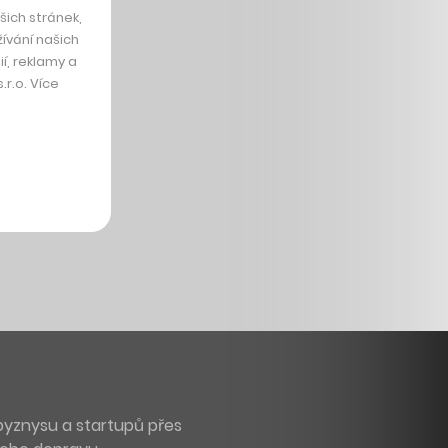
ich stránek,
ívání našich
í, reklamy a
r.o. Více
byznysu a startupů přes