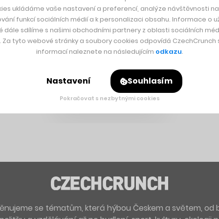
ies ukládáme vaše nastavení a preferencí, analýze návštěvnosti naš
vání funkcí sociálních médií a k personalizaci obsahu. Informace o už
é dále sdílíme s našimi obchodními partnery z oblasti sociálních médi
y. Za tyto webové stránky a soubory cookies odpovídá CzechCrunch s.
informací naleznete na následujícím
odkazu
.
Nastavení
Souhlasím
Pokračovat s nezbytnými cookies
. Věnujeme se tématům, která hýbou Českem a světem, od 