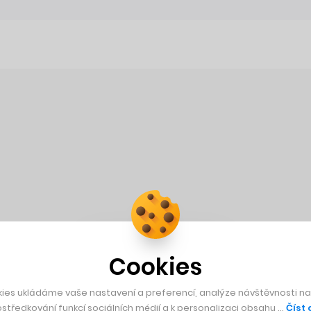
Cookies
ies ukládáme vaše nastavení a preferencí, analýze návštěvnosti naš
středkování funkcí sociálních médií a k personalizaci obsahu …
Číst 