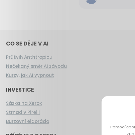
CO SE DĚJE V AI
Průšvih Anthtropicu
Nečekaný směr AI závodu
Kurzy, jak AI vypnout
INVESTICE
Sázka na Xerox
Strnad v Pirelli
Burzovní eldorádo
Pomocí cook
zpro