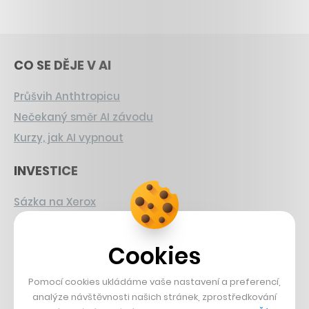
CO SE DĚJE V AI
Průšvih Anthtropicu
Nečekaný směr AI závodu
Kurzy, jak AI vypnout
INVESTICE
Sázka na Xerox
Strnad v Pirelli
Burzovní eldorádo
Cookies
PŘÍBĚHY Z GASTRA
Pomocí cookies ukládáme vaše nastavení a preferencí,
analýze návštěvnosti našich stránek, zprostředkování
Boční projekt, co se zvrtnul