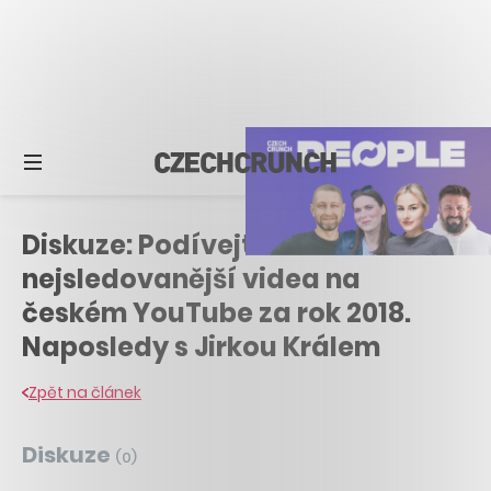
Diskuze: Podívejte se na
nejsledovanější videa na
českém YouTube za rok 2018.
Naposledy s Jirkou Králem
Zpět na článek
Diskuze
(
0
)