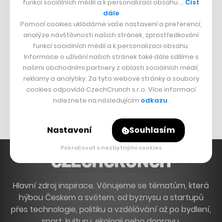
funkcí sociálních médií a k personalizaci obsahu …
Číst
Francouzský šéfkuchař na Šumavě
dále
Pomocí cookies ukládáme vaše nastavení a preferencí,
Dva golfisti, co pečou
analýze návštěvnosti našich stránek, zprostředkování
funkcí sociálních médií a k personalizaci obsahu.
DESIGN
Informace o užívání našich stránek také dále sdílíme s
našimi obchodními partnery z oblasti sociálních médií,
Bomma není tichá
reklamy a analytiky. Za tyto webové stránky a soubory
Originální hodinky
cookies odpovídá CzechCrunch s.r.o. Více informací
naleznete na následujícím
odkazu
.
Nábytek z betonu
Nastavení
Souhlasím
Pokračovat s nezbytnými cookies
Hlavní zdroj inspirace. Věnujeme se tématům, která
hýbou Českem a světem, od byznysu a startupů
přes technologie, politiku a vzdělávání až po bydlení,
sport, kulturu, ekologii nebo dopravu.