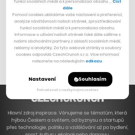
funkcí sociálních médií a k personalizaci obsahu …
Číst
Francouzský šéfkuchař na Šumavě
dále
Pomocí cookies ukládáme vaše nastavení a preferencí,
Dva golfisti, co pečou
analýze návštěvnosti našich stránek, zprostředkování
funkcí sociálních médií a k personalizaci obsahu.
DESIGN
Informace o užívání našich stránek také dále sdílíme s
našimi obchodními partnery z oblasti sociálních médií,
Bomma není tichá
reklamy a analytiky. Za tyto webové stránky a soubory
Originální hodinky
cookies odpovídá CzechCrunch s.r.o. Více informací
naleznete na následujícím
odkazu
.
Nábytek z betonu
Nastavení
Souhlasím
Pokračovat s nezbytnými cookies
Hlavní zdroj inspirace. Věnujeme se tématům, která
hýbou Českem a světem, od byznysu a startupů
přes technologie, politiku a vzdělávání až po bydlení,
sport, kulturu, ekologii nebo dopravu.