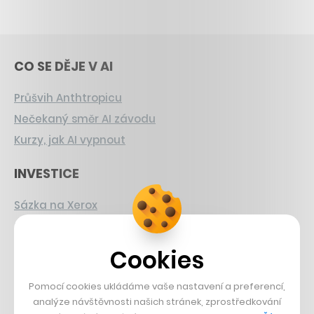
CO SE DĚJE V AI
Průšvih Anthtropicu
Nečekaný směr AI závodu
Kurzy, jak AI vypnout
INVESTICE
Sázka na Xerox
Strnad v Pirelli
Burzovní eldorádo
Cookies
PŘÍBĚHY Z GASTRA
Pomocí cookies ukládáme vaše nastavení a preferencí,
analýze návštěvnosti našich stránek, zprostředkování
Boční projekt, co se zvrtnul