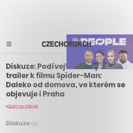
Diskuze: Podívejte se na první
trailer k filmu Spider-Man:
Daleko od domova, ve kterém se
objevuje i Praha
Zpět na článek
Diskuze
(
0
)