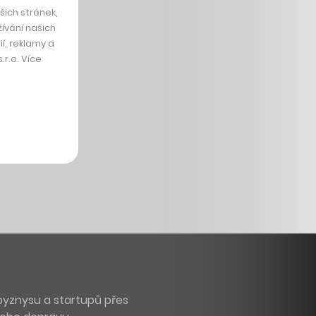
ich stránek,
ívání našich
í, reklamy a
r.o. Více
byznysu a startupů přes