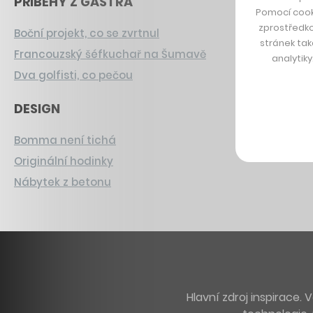
PŘÍBĚHY Z GASTRA
Pomocí cook
zprostředko
Boční projekt, co se zvrtnul
stránek tak
Francouzský šéfkuchař na Šumavě
analytik
Dva golfisti, co pečou
DESIGN
Bomma není tichá
Originální hodinky
Nábytek z betonu
Hlavní zdroj inspirace