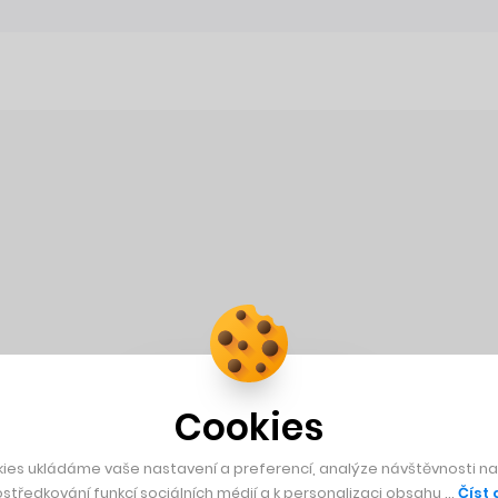
Cookies
ies ukládáme vaše nastavení a preferencí, analýze návštěvnosti naš
středkování funkcí sociálních médií a k personalizaci obsahu …
Číst 