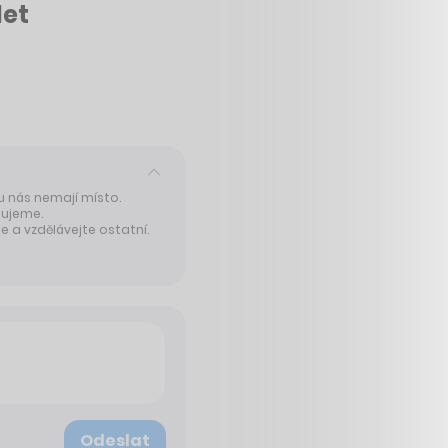
let
 u nás nemají místo.
tujeme.
 a vzdělávejte ostatní.
Odeslat