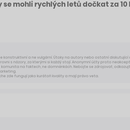
y se mohli rychlých letů dočkat za 10 
 je konstruktivní a ne vulgární. Útoky na autory nebo ostatní diskutující
úrovni s názory, za kterými si každý stojí. Anonymní účty proto neakcep
komunita na faktech, ne domněnkách. Nebojte se zdrojovat, odkazujte
arketing.
 zde fungují jako kurátoři kvality a mají právo veta.