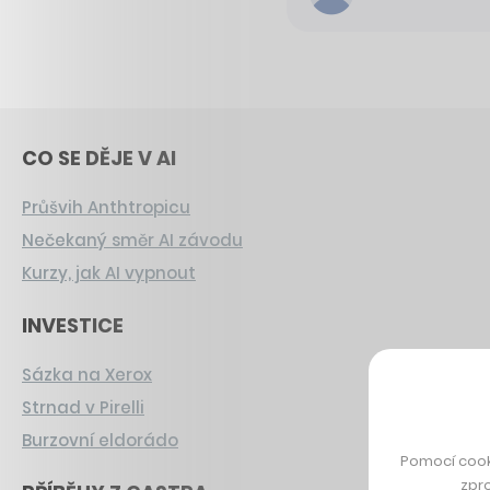
CO SE DĚJE V AI
Průšvih Anthtropicu
Nečekaný směr AI závodu
Kurzy, jak AI vypnout
INVESTICE
Sázka na Xerox
Strnad v Pirelli
Burzovní eldorádo
Pomocí cook
zpro