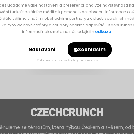
ies ukládáme vaše nastavení a preferencí, analýze návštěvnosti naš
vání funkcí sociálních médií a k personalizaci obsahu. Informace o už
é dále sdílíme s našimi obchodními partnery z oblasti sociálních médi
y. Za tyto webové stránky a soubory cookies odpovídá CzechCrunch s.
informací naleznete na následujícím
odkazu
.
Nastavení
Souhlasím
Pokračovat s nezbytnými cookies
. Věnujeme se tématům, která hýbou Českem a světem, od 