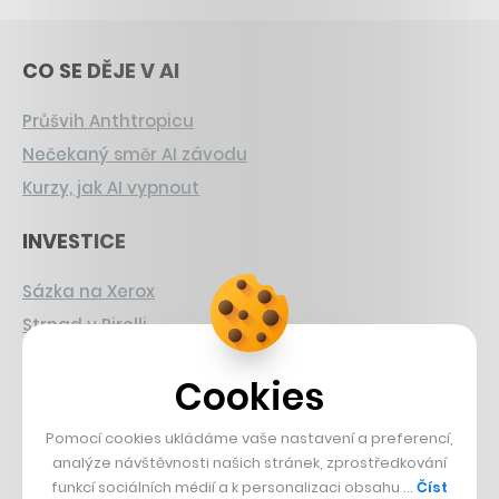
CO SE DĚJE V AI
Průšvih Anthtropicu
Nečekaný směr AI závodu
Kurzy, jak AI vypnout
INVESTICE
Sázka na Xerox
Strnad v Pirelli
Burzovní eldorádo
Cookies
PŘÍBĚHY Z GASTRA
Pomocí cookies ukládáme vaše nastavení a preferencí,
Boční projekt, co se zvrtnul
analýze návštěvnosti našich stránek, zprostředkování
funkcí sociálních médií a k personalizaci obsahu …
Číst
Francouzský šéfkuchař na Šumavě