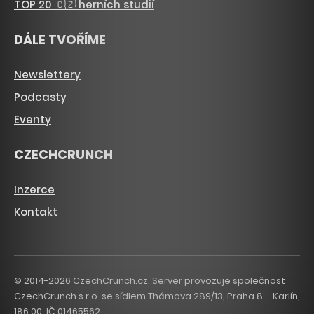
TOP 20 🇨🇿 herních studií
DÁLE TVOŘÍME
Newslettery
Podcasty
Eventy
CZECHCRUNCH
Inzerce
Kontakt
© 2014-2026 CzechCrunch.cz. Server provozuje společnost
CzechCrunch s.r.o. se sídlem Thámova 289/13, Praha 8 – Karlín,
186 00. IČ 01465562.