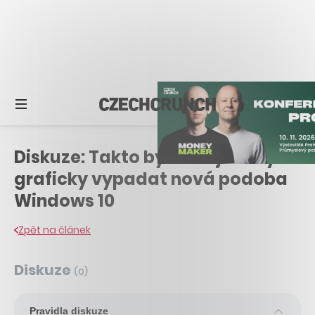
Diskuze: Takto by měla již brzy
graficky vypadat nová podoba
Windows 10
Zpět na článek
Diskuze
(
0
)
Pravidla diskuze