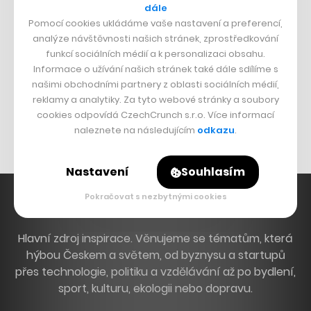
dále
Dva golfisti, co pečou
Pomocí cookies ukládáme vaše nastavení a preferencí,
analýze návštěvnosti našich stránek, zprostředkování
DESIGN
funkcí sociálních médií a k personalizaci obsahu.
Informace o užívání našich stránek také dále sdílíme s
Bomma není tichá
našimi obchodními partnery z oblasti sociálních médií,
reklamy a analytiky. Za tyto webové stránky a soubory
Originální hodinky
cookies odpovídá CzechCrunch s.r.o. Více informací
Nábytek z betonu
naleznete na následujícím
odkazu
.
Nastavení
Souhlasím
Pokračovat s nezbytnými cookies
Hlavní zdroj inspirace. Věnujeme se tématům, která
hýbou Českem a světem, od byznysu a startupů
přes technologie, politiku a vzdělávání až po bydlení,
sport, kulturu, ekologii nebo dopravu.