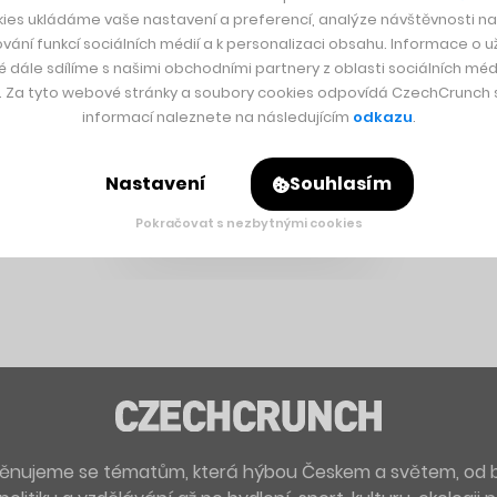
ies ukládáme vaše nastavení a preferencí, analýze návštěvnosti naš
vání funkcí sociálních médií a k personalizaci obsahu. Informace o už
é dále sdílíme s našimi obchodními partnery z oblasti sociálních médi
y. Za tyto webové stránky a soubory cookies odpovídá CzechCrunch s.
informací naleznete na následujícím
odkazu
.
Nastavení
Souhlasím
Pokračovat s nezbytnými cookies
. Věnujeme se tématům, která hýbou Českem a světem, od 