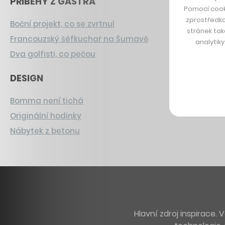
PŘÍBĚHY Z GASTRA
Pomocí cook
zprostředko
Boční projekt, co se zvrtnul
stránek tak
Francouzský šéfkuchař na Šumavě
analytik
Dva golfisti, co pečou
DESIGN
Bomma není tichá
Originální hodinky
Nábytek z betonu
Hlavní zdroj inspirace