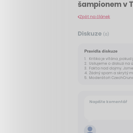
šampionem v T
Zpět na článek
Diskuze
(
0
)
Pravidla diskuze
Kritika je vítána, pokud
Usilujeme o diskuzi na 
Fakta nad dojmy. Jsme 
Žádný spam a skrytý m
Moderátoři CzechCrunche