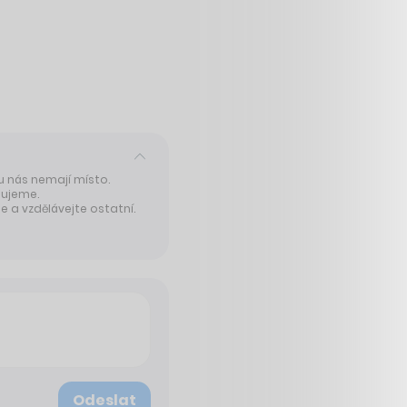
 u nás nemají místo.
tujeme.
 a vzdělávejte ostatní.
Odeslat