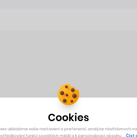
Cookies
ies ukládáme vaše nastavení a preferencí, analýze návštěvnosti naš
středkování funkcí sociálních médií a k personalizaci obsahu …
Číst 