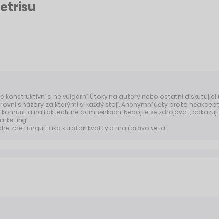
etrisu
 je konstruktivní a ne vulgární. Útoky na autory nebo ostatní diskutující
úrovni s názory, za kterými si každý stojí. Anonymní účty proto neakcep
komunita na faktech, ne domněnkách. Nebojte se zdrojovat, odkazujte
arketing.
 zde fungují jako kurátoři kvality a mají právo veta.