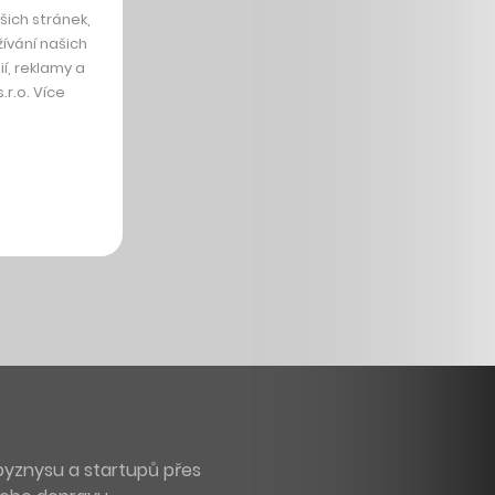
ich stránek,
ívání našich
í, reklamy a
r.o. Více
byznysu a startupů přes