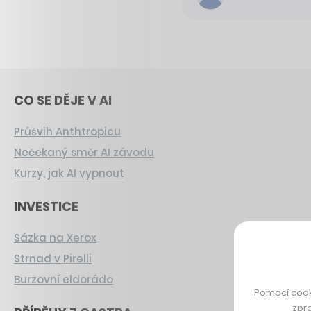
CO SE DĚJE V AI
Průšvih Anthtropicu
Nečekaný směr AI závodu
Kurzy, jak AI vypnout
INVESTICE
Sázka na Xerox
Strnad v Pirelli
Burzovní eldorádo
Pomocí cook
zpro