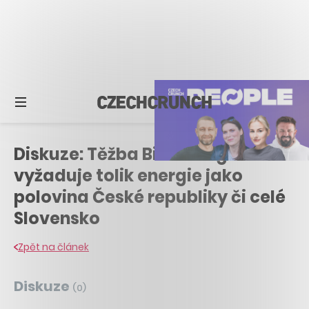
Diskuze: Těžba Bitcoinu globálně
vyžaduje tolik energie jako
polovina České republiky či celé
Slovensko
Zpět na článek
Diskuze
(
0
)