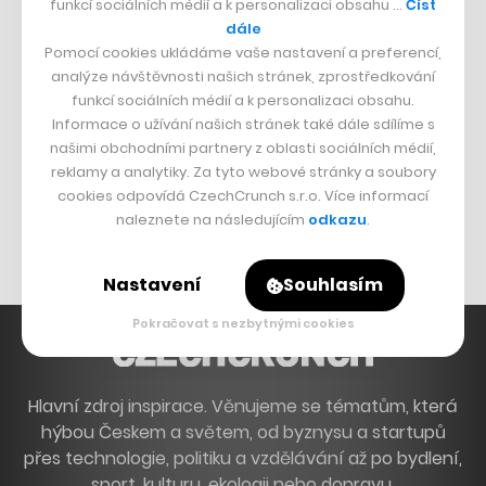
funkcí sociálních médií a k personalizaci obsahu …
Číst
Francouzský šéfkuchař na Šumavě
dále
Pomocí cookies ukládáme vaše nastavení a preferencí,
Dva golfisti, co pečou
analýze návštěvnosti našich stránek, zprostředkování
funkcí sociálních médií a k personalizaci obsahu.
DESIGN
Informace o užívání našich stránek také dále sdílíme s
našimi obchodními partnery z oblasti sociálních médií,
Bomma není tichá
reklamy a analytiky. Za tyto webové stránky a soubory
Originální hodinky
cookies odpovídá CzechCrunch s.r.o. Více informací
naleznete na následujícím
odkazu
.
Nábytek z betonu
Nastavení
Souhlasím
Pokračovat s nezbytnými cookies
Hlavní zdroj inspirace. Věnujeme se tématům, která
hýbou Českem a světem, od byznysu a startupů
přes technologie, politiku a vzdělávání až po bydlení,
sport, kulturu, ekologii nebo dopravu.