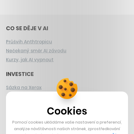
CO SE DĚJE V AI
Průšvih Anthtropicu
Nečekaný směr AI závodu
Kurzy, jak AI vypnout
INVESTICE
Sázka na Xerox
Strnad v Pirelli
Burzovní eldorádo
Cookies
PŘÍBĚHY Z GASTRA
Pomocí cookies ukládáme vaše nastavení a preferencí,
analýze návštěvnosti našich stránek, zprostředkování
Boční projekt, co se zvrtnul