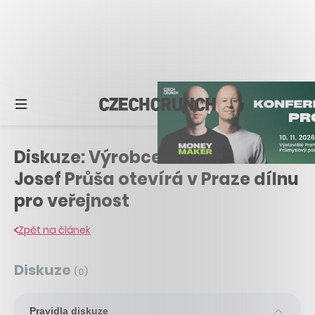
Diskuze: Výrobce 3D tiskáren
Josef Průša otevírá v Praze dílnu
pro veřejnost
Zpět na článek
Diskuze
(
0
)
Pravidla diskuze