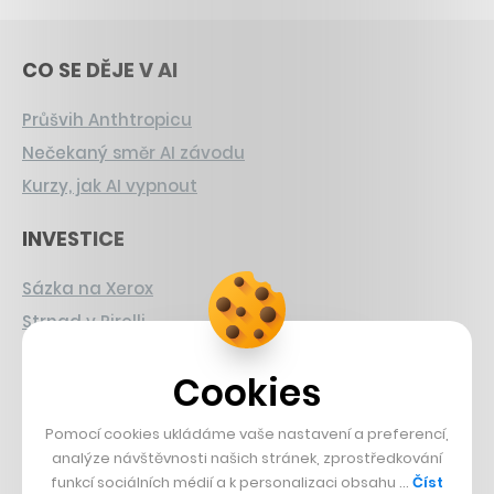
CO SE DĚJE V AI
Průšvih Anthtropicu
Nečekaný směr AI závodu
Kurzy, jak AI vypnout
INVESTICE
Sázka na Xerox
Strnad v Pirelli
Burzovní eldorádo
Cookies
PŘÍBĚHY Z GASTRA
Pomocí cookies ukládáme vaše nastavení a preferencí,
Boční projekt, co se zvrtnul
analýze návštěvnosti našich stránek, zprostředkování
funkcí sociálních médií a k personalizaci obsahu …
Číst
Francouzský šéfkuchař na Šumavě