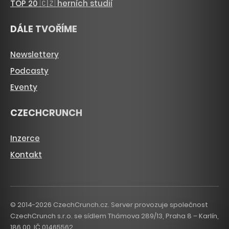
TOP 20 🇨🇿 herních studií
DÁLE TVOŘÍME
Newslettery
Podcasty
Eventy
CZECHCRUNCH
Inzerce
Kontakt
© 2014-2026 CzechCrunch.cz. Server provozuje společnost
CzechCrunch s.r.o. se sídlem Thámova 289/13, Praha 8 – Karlín,
186 00. IČ 01465562.