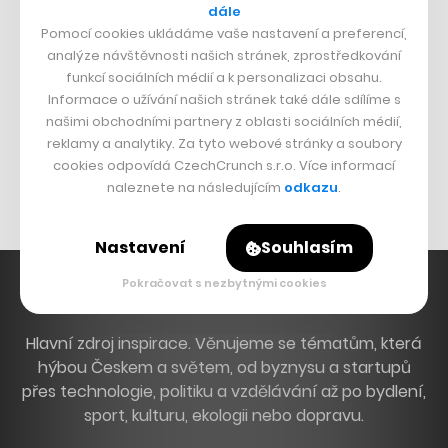
dále
Dva golfisti, co pečou
Pomocí cookies ukládáme vaše nastavení a preferencí,
analýze návštěvnosti našich stránek, zprostředkování
DESIGN
funkcí sociálních médií a k personalizaci obsahu.
Informace o užívání našich stránek také dále sdílíme s
Bomma není tichá
našimi obchodními partnery z oblasti sociálních médií,
reklamy a analytiky. Za tyto webové stránky a soubory
Originální hodinky
cookies odpovídá CzechCrunch s.r.o. Více informací
Nábytek z betonu
naleznete na následujícím
odkazu
.
Nastavení
Souhlasím
Pokračovat s nezbytnými cookies
Hlavní zdroj inspirace. Věnujeme se tématům, která
hýbou Českem a světem, od byznysu a startupů
přes technologie, politiku a vzdělávání až po bydlení,
sport, kulturu, ekologii nebo dopravu.