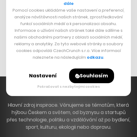
dále
Dva golfisti, co pečou
Pomocí cookies ukládáme vaše nastavení a preferencí,
analýze návštěvnosti našich stránek, zprostředkování
DESIGN
funkcí sociálních médií a k personalizaci obsahu.
Informace o užívání našich stránek také dále sdílíme s
Bomma není tichá
našimi obchodními partnery z oblasti sociálních médií,
reklamy a analytiky. Za tyto webové stránky a soubory
Originální hodinky
cookies odpovídá CzechCrunch s.r.o. Více informací
Nábytek z betonu
naleznete na následujícím
odkazu
.
Nastavení
Souhlasím
Pokračovat s nezbytnými cookies
Hlavní zdroj inspirace. Věnujeme se tématům, která
hýbou Českem a světem, od byznysu a startupů
přes technologie, politiku a vzdělávání až po bydlení,
sport, kulturu, ekologii nebo dopravu.