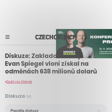
Diskuze: Zakladatel Snapchatu
Evan Spiegel vloni získal na
odměnách 638 milionů dolarů
Zpět na článek
Diskuze
(
0
)
Pravidla diskuze