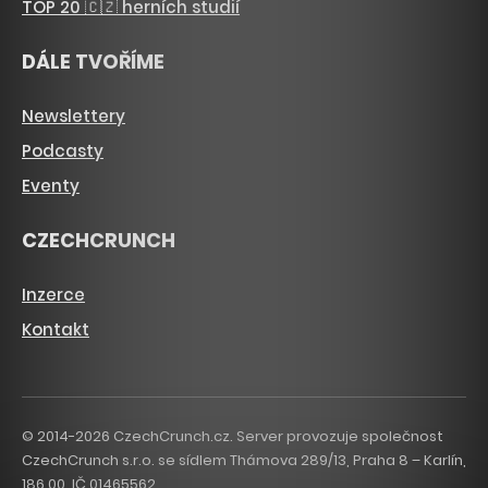
TOP 20 🇨🇿 herních studií
DÁLE TVOŘÍME
Newslettery
Podcasty
Eventy
CZECHCRUNCH
Inzerce
Kontakt
© 2014-2026 CzechCrunch.cz. Server provozuje společnost
CzechCrunch s.r.o. se sídlem Thámova 289/13, Praha 8 – Karlín,
186 00. IČ 01465562.