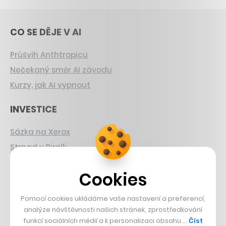
CO SE DĚJE V AI
Průšvih Anthtropicu
Nečekaný směr AI závodu
Kurzy, jak AI vypnout
INVESTICE
Sázka na Xerox
Strnad v Pirelli
Burzovní eldorádo
Cookies
PŘÍBĚHY Z GASTRA
Pomocí cookies ukládáme vaše nastavení a preferencí,
Boční projekt, co se zvrtnul
analýze návštěvnosti našich stránek, zprostředkování
funkcí sociálních médií a k personalizaci obsahu …
Číst
Francouzský šéfkuchař na Šumavě