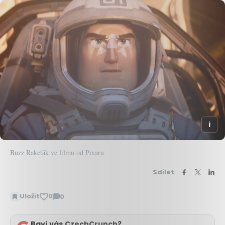
Buzz Rakeťák ve filmu od Pixaru
Sdílet
Uložit
0
0
Zobrazit
komentáře
Baví vás CzechCrunch?