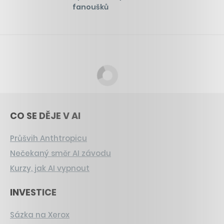
fanoušků
CO SE DĚJE V AI
Průšvih Anthtropicu
Nečekaný směr AI závodu
Kurzy, jak AI vypnout
INVESTICE
Sázka na Xerox