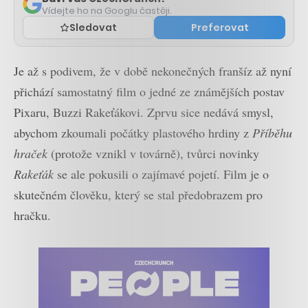
Vídejte ho na Googlu častěji.
Sledovat
Preferovat
Je až s podivem, že v době nekonečných franšíz až nyní
přichází samostatný film o jedné ze známějších postav
Pixaru, Buzzi Rakeťákovi. Zprvu sice nedává smysl,
abychom zkoumali počátky plastového hrdiny z
Příběhu
hraček
(protože vznikl v továrně), tvůrci novinky
Rakeťák
se ale pokusili o zajímavé pojetí. Film je o
skutečném člověku, který se stal předobrazem pro
hračku.