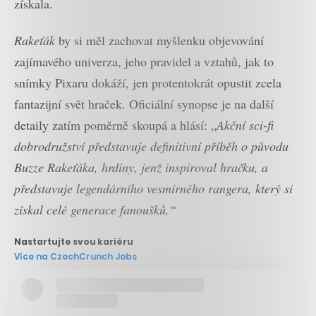
získala.
Rakeťák
by si měl zachovat myšlenku objevování
zajímavého univerza, jeho pravidel a vztahů, jak to
snímky Pixaru dokáží, jen protentokrát opustit zcela
fantazijní svět hraček. Oficiální synopse je na další
detaily zatím poměrně skoupá a hlásí: „
Akční sci-fi
dobrodružství představuje definitivní příběh o původu
Buzze Rakeťáka, hrdiny, jenž inspiroval hračku, a
představuje legendárního vesmírného rangera, který si
získal celé generace fanoušků.“
Nastartujte svou kariéru
Více na CzechCrunch Jobs