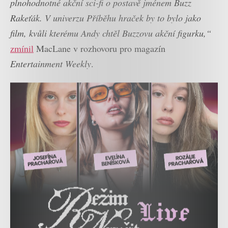
plnohodnotné akční sci-fi o postavě jménem Buzz
Rakeťák. V univerzu Příběhu hraček by to bylo jako
film, kvůli kterému Andy chtěl Buzzovu akční figurku,“
zmínil
MacLane v rozhovoru pro magazín
Entertainment Weekly
.