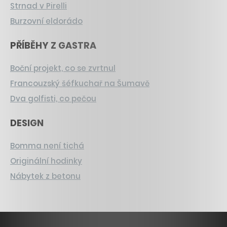
Strnad v Pirelli
Burzovní eldorádo
PŘÍBĚHY Z GASTRA
Boční projekt, co se zvrtnul
Francouzský šéfkuchař na Šumavě
Dva golfisti, co pečou
DESIGN
Bomma není tichá
Originální hodinky
Nábytek z betonu