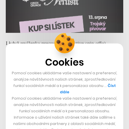
I když myšlenka prequelu (respektive spin-offu)
franšízy může působit jako primárně byznysové
Cookies
rozhodnutí, zveřejněná upoutávka dokáže přesvědčit.
Na jedné straně dává vzpomenout na nedávný snímek
Pomocí cookies ukládáme vaše nastavení a preferencí,
První člověk
(v originále
First Man
) tím, jak
analýze návštěvnosti našich stránek, zprostředkování
zprostředkovává napětí kolem startu rakety, na druhé
funkcí sociálních médií a k personalizaci obsahu …
Číst
dále
připomíná
Star Wars
návštěvou jiné planety, její
Pomocí cookies ukládáme vaše nastavení a preferencí,
zvláštní flóry a robotů.
analýze návštěvnosti našich stránek, zprostředkování
funkcí sociálních médií a k personalizaci obsahu.
Informace o užívání našich stránek také dále sdílíme s
Buzz Rakeťák se v samostatném filmu i seriálu objevil
našimi obchodními partnery z oblasti sociálních médií,
už na přelomu tisíciletí, obojí ale byly mizerně přijaty.