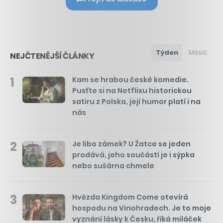
Týden
Měsíc
NEJČTENĚJŠÍ ČLÁNKY
1
Kam se hrabou české komedie.
Pusťte si na Netflixu historickou
satiru z Polska, její humor platí i na
nás
2
Je libo zámek? U Žatce se jeden
prodává, jeho součástí je i sýpka
nebo sušárna chmele
3
Hvězda Kingdom Come otevírá
hospodu na Vinohradech. Je to moje
vyznání lásky k Česku, říká miláček