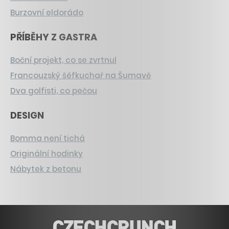
Burzovní eldorádo
PŘÍBĚHY Z GASTRA
Boční projekt, co se zvrtnul
Francouzský šéfkuchař na Šumavě
Dva golfisti, co pečou
DESIGN
Bomma není tichá
Originální hodinky
Nábytek z betonu