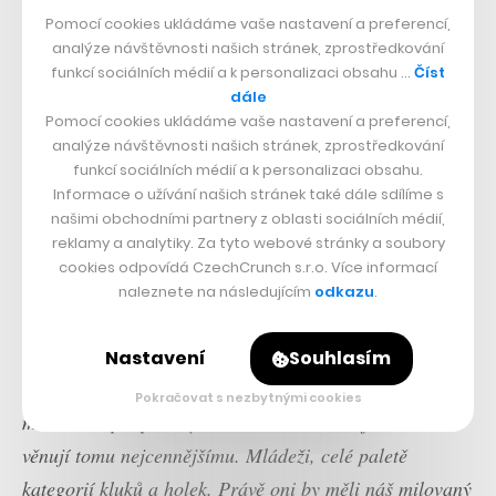
Pomocí cookies ukládáme vaše nastavení a preferencí,
analýze návštěvnosti našich stránek, zprostředkování
funkcí sociálních médií a k personalizaci obsahu …
Číst
dále
Pomocí cookies ukládáme vaše nastavení a preferencí,
analýze návštěvnosti našich stránek, zprostředkování
funkcí sociálních médií a k personalizaci obsahu.
Informace o užívání našich stránek také dále sdílíme s
našimi obchodními partnery z oblasti sociálních médií,
reklamy a analytiky. Za tyto webové stránky a soubory
cookies odpovídá CzechCrunch s.r.o. Více informací
Podle Kratiny se i díky projektu Fevoluce podařilo v
naleznete na následujícím
odkazu
.
českém fotbale za poslední rok mnohé změnit, ale
zároveň prý ještě mnoho kroků a úkolů celý fotbal čeká.
Nastavení
Souhlasím
„Nejdůležitějším z nich je dát rozhodující hlas a
Pokračovat s nezbytnými cookies
maximální podporu týmům, okresům a krajům, které se
věnují tomu nejcennějšímu. Mládeži, celé paletě
kategorií kluků a holek. Právě oni by měli náš milovaný