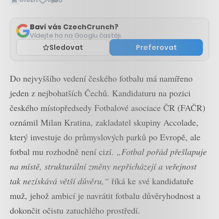
0
Zobrazit
komentáře
Baví vás CzechCrunch?
Vídejte ho na Googlu častěji.
Sledovat
Preferovat
Do nejvyššího vedení českého fotbalu má namířeno
jeden z nejbohatších Čechů. Kandidaturu na pozici
českého místopředsedy Fotbalové asociace ČR (FAČR)
oznámil Milan Kratina, zakladatel skupiny Accolade,
který investuje do průmyslových parků po Evropě, ale
fotbal mu rozhodně není cizí.
„Fotbal pořád přešlapuje
na místě, strukturální změny nepřicházejí a veřejnost
tak nezískává větší důvěru,“
říká ke své kandidatuře
muž, jehož ambicí je navrátit fotbalu důvěryhodnost a
dokončit očistu zatuchlého prostředí.