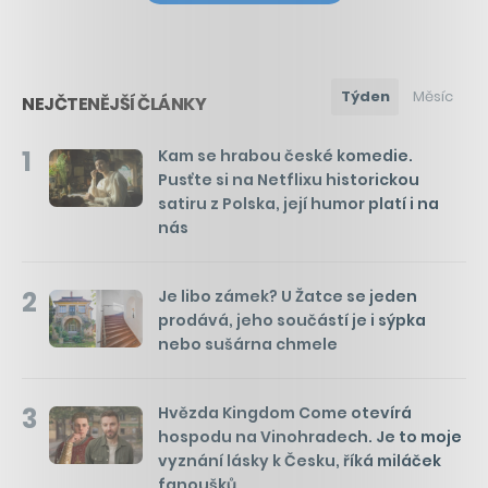
Týden
Měsíc
NEJČTENĚJŠÍ ČLÁNKY
1
Kam se hrabou české komedie.
Pusťte si na Netflixu historickou
satiru z Polska, její humor platí i na
nás
2
Je libo zámek? U Žatce se jeden
prodává, jeho součástí je i sýpka
nebo sušárna chmele
3
Hvězda Kingdom Come otevírá
hospodu na Vinohradech. Je to moje
vyznání lásky k Česku, říká miláček
fanoušků