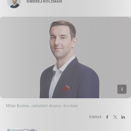
ONDŘEJ HOLZMAN
Milan Kratina, zakladatel skupiny Accolade
Sdílet
Uložit
0