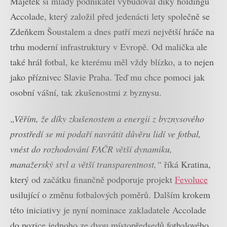
Majetek si mladý podnikatel vybudoval díky holdingu
Accolade, který založil před jedenácti lety společně se
Zdeňkem Šoustalem a dnes patří mezi největší hráče na
trhu moderní infrastruktury v Evropě. Od malička ale
také hrál fotbal, ke kterému měl vždy blízko, a to nejen
jako příznivec Slavie Praha. Teď mu chce pomoci jak
osobní vášní, tak zkušenostmi z byznysu.
„Věřím, že díky zkušenostem a energii z byznysového
prostředí se mi podaří navrátit důvěru lidí ve fotbal,
vnést do rozhodování FAČR větší dynamiku,
manažerský styl a větší transparentnost,“
říká Kratina,
který od začátku finančně podporuje projekt
Fevoluce
usilující o změnu fotbalových poměrů. Dalším krokem
této iniciativy je nyní nominace zakladatele Accolade
do pozice jednoho ze dvou místopředsedů fotbalového