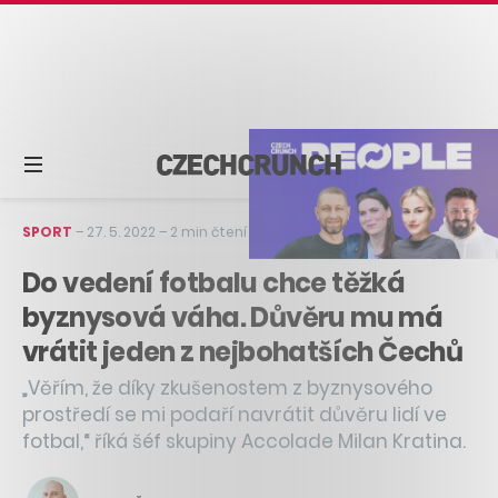
SPORT
–
27. 5. 2022
–
2 min čtení
Do vedení fotbalu chce těžká
byznysová váha. Důvěru mu má
vrátit jeden z nejbohatších Čechů
„Věřím, že díky zkušenostem z byznysového
prostředí se mi podaří navrátit důvěru lidí ve
fotbal,“ říká šéf skupiny Accolade Milan Kratina.