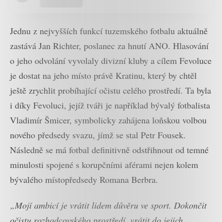
Jednu z nejvyšších funkcí tuzemského fotbalu aktuálně
zastává Jan Richter, poslanec za hnutí ANO. Hlasování
o jeho odvolání vyvolaly divizní kluby a cílem Fevoluce
je dostat na jeho místo právě Kratinu, který by chtěl
ještě zrychlit probíhající očistu celého prostředí. Ta byla
i díky Fevoluci, jejíž tváři je například bývalý fotbalista
Vladimír Šmicer, symbolicky zahájena loňskou volbou
nového předsedy svazu, jímž se stal Petr Fousek.
Následně se má fotbal definitivně odstřihnout od temné
minulosti spojené s korupčními aférami nejen kolem
bývalého místopředsedy Romana Berbra.
„Mojí ambicí je vrátit lidem důvěru ve sport. Dokončit
očistu rozhodcovského prostředí, vrátit do jejich