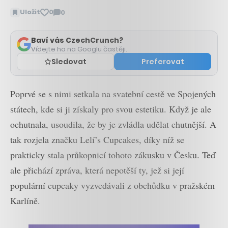
Uložit
0
0
Zobrazit
komentáře
Baví vás CzechCrunch?
Vídejte ho na Googlu častěji.
Sledovat
Preferovat
Poprvé se s nimi setkala na svatební cestě ve Spojených
státech, kde si ji získaly pro svou estetiku. Když je ale
ochutnala, usoudila, že by je zvládla udělat chutnější. A
tak rozjela značku Lelí’s Cupcakes, díky níž se
prakticky stala průkopnicí tohoto zákusku v Česku. Teď
ale přichází zpráva, která nepotěší ty, jež si její
populární cupcaky vyzvedávali z obchůdku v pražském
Karlíně.