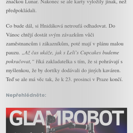
značkou Lunar. Nakonec se ale karty vyložily jinak, než
předpokládali.
Co bude dál, si Hnidáková netroufá odhadovat. Do
Vánoc chtějí dostát svým závazkům vůči
zaměstnancům i zákazníkům, poté mají v plánu malou
pauzu.
„Až čas ukáže, jak s Lelí’s Cupcakes budeme
pokračovat,“
říká zakladatelka s tím, že si pohrávají s
myšlenkou, že by dortíky dodávali do jiných kaváren.
Teď se ale má věc tak, že k 23. prosinci v Praze končí.
Nepřehlédněte: