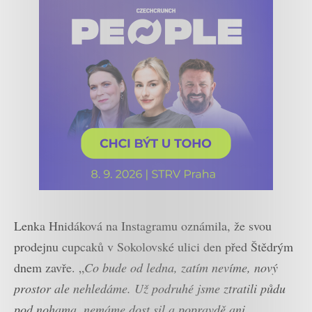
Lenka Hnidáková na Instagramu oznámila, že svou
prodejnu cupcaků v Sokolovské ulici den před Štědrým
dnem zavře. „
Co bude od ledna, zatím nevíme, nový
prostor ale nehledáme. Už podruhé jsme ztratili půdu
pod nohama, nemáme dost sil a popravdě ani