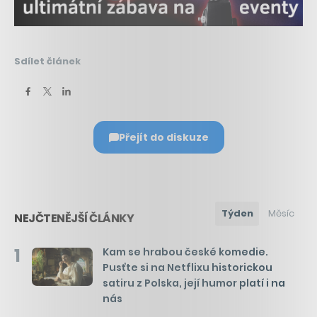
Sdílet článek
Přejít do diskuze
Týden
Měsíc
NEJČTENĚJŠÍ ČLÁNKY
1
Kam se hrabou české komedie.
Pusťte si na Netflixu historickou
satiru z Polska, její humor platí i na
nás