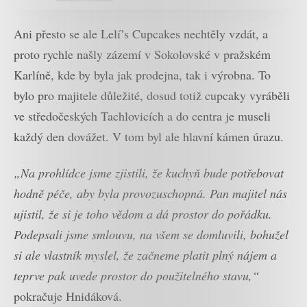
Ani přesto se ale Lelí’s Cupcakes nechtěly vzdát, a
proto rychle našly zázemí v Sokolovské v pražském
Karlíně, kde by byla jak prodejna, tak i výrobna. To
bylo pro majitele důležité, dosud totiž cupcaky vyráběli
ve středočeských Tachlovicích a do centra je museli
každý den dovážet. V tom byl ale hlavní kámen úrazu.
„Na prohlídce jsme zjistili, že kuchyň bude potřebovat
hodně péče, aby byla provozuschopná. Pan majitel nás
ujistil, že si je toho vědom a dá prostor do pořádku.
Podepsali jsme smlouvu, na všem se domluvili, bohužel
si ale vlastník myslel, že začneme platit plný nájem a
teprve pak uvede prostor do použitelného stavu,“
pokračuje Hnidáková.