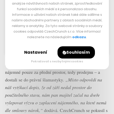
analýze návštěvnosti našich stránek, zprostředkování
funkcí sociálních médií a k personalizaci obsahu.
Informace o užívání našich stránek také dále sdílíme s
našimi obchodními partnery z oblasti sociálních médií,
reklamy a analytiky. Za tyto webové stránky a soubory
cookies odpovídá CzechCrunch s.r.o. Více informací
naleznete na následujícím
odkazu
.
Příspěvek sdílený Lelí’s Cupcakes (@leliscupcakes)
Nastavení
Souhlasím
Pokračovat s nezbytnými cookies
Místo pro výrobnu proto odmítli převzít a začali platit
nájemné pouze za přední prostor, tedy prodejnu – a
dostali se do právní šlamastyky.
„Místo odpovědi na
náš vytýkací dopis, že od září nedal prostor do
použitelného stavu, nám pan majitel začal na dveře
vylepovat výzvu o zaplacení nájemného, na které nemá
dle smlouvy nárok,“
dodává. CzechCrunch se pokusil s