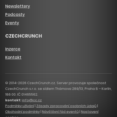
Newslettery
Podcasty
Eventy
CZECHCRUNCH
Inzerce
Kontakt
© 2014-2026 CzechCrunch.cz. Server provozuje společnost
CzechCrunch s.r.o. se sídlem Thámova 289/13, Praha 8 – Karlín,
186 00. IČ 01465562.
kontakt:
info@cc.cz
Podmínky užívání
|
Zásady zpracování osobních údajů
|
Obchodní podmínky
|
Návštěvní řád eventů
|
Nastavení