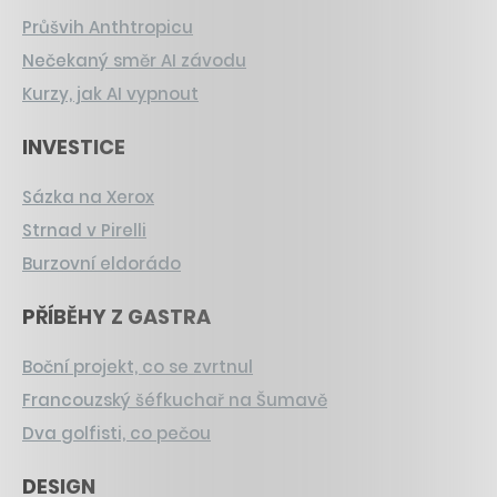
Průšvih Anthtropicu
Nečekaný směr AI závodu
Kurzy, jak AI vypnout
INVESTICE
Sázka na Xerox
Strnad v Pirelli
Burzovní eldorádo
PŘÍBĚHY Z GASTRA
Boční projekt, co se zvrtnul
Francouzský šéfkuchař na Šumavě
Dva golfisti, co pečou
DESIGN