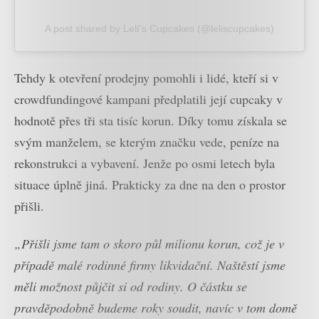
A post shared by Lelí’s Cupcakes (@leliscupcakes)
Tehdy k otevření prodejny pomohli i lidé, kteří si v
crowdfundingové kampani předplatili její cupcaky v
hodnotě přes tři sta tisíc korun. Díky tomu získala se
svým manželem, se kterým značku vede, peníze na
rekonstrukci a vybavení. Jenže po osmi letech byla
situace úplně jiná. Prakticky za dne na den o prostor
přišli.
„Přišli jsme tam o skoro půl milionu korun, což je v
případě malé rodinné firmy likvidační. Naštěstí jsme
měli možnost půjčit si od rodiny. O částku se
pravděpodobně budeme roky soudit, navíc v tom domě