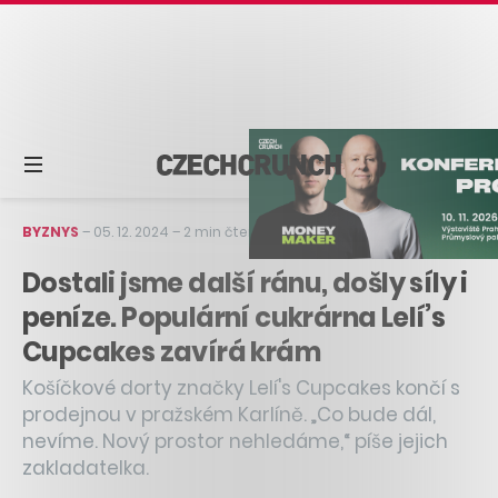
BYZNYS
–
05. 12. 2024
–
2 min čtení
Dostali jsme další ránu, došly síly i
peníze. Populární cukrárna Lelí’s
Cupcakes zavírá krám
Košíčkové dorty značky Lelí's Cupcakes končí s
prodejnou v pražském Karlíně. „Co bude dál,
nevíme. Nový prostor nehledáme,“ píše jejich
zakladatelka.